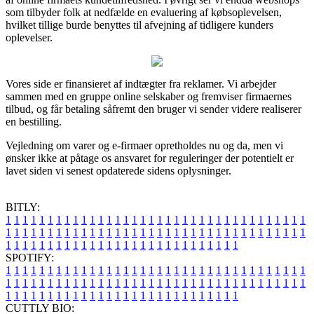
som tilbyder folk at nedfælde en evaluering af købsoplevelsen,
hvilket tillige burde benyttes til afvejning af tidligere kunders
oplevelser.
Vores side er finansieret af indtægter fra reklamer. Vi arbejder
sammen med en gruppe online selskaber og fremviser firmaernes
tilbud, og får betaling såfremt den bruger vi sender videre realiserer
en bestilling.
Vejledning om varer og e-firmaer opretholdes nu og da, men vi
ønsker ikke at påtage os ansvaret for reguleringer der potentielt er
lavet siden vi senest opdaterede sidens oplysninger.
BITLY:
1
1
1
1
1
1
1
1
1
1
1
1
1
1
1
1
1
1
1
1
1
1
1
1
1
1
1
1
1
1
1
1
1
1
1
1
1
1
1
1
1
1
1
1
1
1
1
1
1
1
1
1
1
1
1
1
1
1
1
1
1
1
1
1
1
1
1
1
1
1
1
1
1
1
1
1
1
1
1
1
1
1
1
1
1
1
1
1
1
1
1
1
1
1
1
1
1
1
1
1
SPOTIFY:
1
1
1
1
1
1
1
1
1
1
1
1
1
1
1
1
1
1
1
1
1
1
1
1
1
1
1
1
1
1
1
1
1
1
1
1
1
1
1
1
1
1
1
1
1
1
1
1
1
1
1
1
1
1
1
1
1
1
1
1
1
1
1
1
1
1
1
1
1
1
1
1
1
1
1
1
1
1
1
1
1
1
1
1
1
1
1
1
1
1
1
1
1
1
1
1
1
1
1
1
CUTTLY BIO: