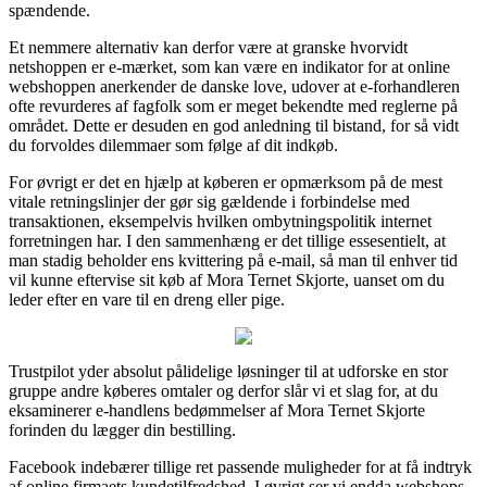
spændende.
Et nemmere alternativ kan derfor være at granske hvorvidt
netshoppen er e-mærket, som kan være en indikator for at online
webshoppen anerkender de danske love, udover at e-forhandleren
ofte revurderes af fagfolk som er meget bekendte med reglerne på
området. Dette er desuden en god anledning til bistand, for så vidt
du forvoldes dilemmaer som følge af dit indkøb.
For øvrigt er det en hjælp at køberen er opmærksom på de mest
vitale retningslinjer der gør sig gældende i forbindelse med
transaktionen, eksempelvis hvilken ombytningspolitik internet
forretningen har. I den sammenhæng er det tillige essesentielt, at
man stadig beholder ens kvittering på e-mail, så man til enhver tid
vil kunne eftervise sit køb af Mora Ternet Skjorte, uanset om du
leder efter en vare til en dreng eller pige.
Trustpilot yder absolut pålidelige løsninger til at udforske en stor
gruppe andre køberes omtaler og derfor slår vi et slag for, at du
eksaminerer e-handlens bedømmelser af Mora Ternet Skjorte
forinden du lægger din bestilling.
Facebook indebærer tillige ret passende muligheder for at få indtryk
af online firmaets kundetilfredshed. I øvrigt ser vi endda webshops