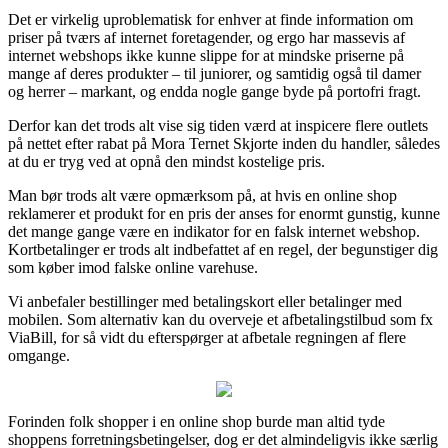
Det er virkelig uproblematisk for enhver at finde information om
priser på tværs af internet foretagender, og ergo har massevis af
internet webshops ikke kunne slippe for at mindske priserne på
mange af deres produkter – til juniorer, og samtidig også til damer
og herrer – markant, og endda nogle gange byde på portofri fragt.
Derfor kan det trods alt vise sig tiden værd at inspicere flere outlets
på nettet efter rabat på Mora Ternet Skjorte inden du handler, således
at du er tryg ved at opnå den mindst kostelige pris.
Man bør trods alt være opmærksom på, at hvis en online shop
reklamerer et produkt for en pris der anses for enormt gunstig, kunne
det mange gange være en indikator for en falsk internet webshop.
Kortbetalinger er trods alt indbefattet af en regel, der begunstiger dig
som køber imod falske online varehuse.
Vi anbefaler bestillinger med betalingskort eller betalinger med
mobilen. Som alternativ kan du overveje et afbetalingstilbud som fx
ViaBill, for så vidt du efterspørger at afbetale regningen af flere
omgange.
Forinden folk shopper i en online shop burde man altid tyde
shoppens forretningsbetingelser, dog er det almindeligvis ikke særlig