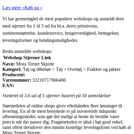
Læs mere »
Køb nu »
Vi har gennemgået de mest populære webshops og anmeldt dem
med stjerner fra 1 til 5 ud fra bl.a. deres prisniveau,
sortimentstørrelse, kundeservice, brugervenlighed, betingelser,
leveringsformer og betalingsmuligheder.
Bedst anmeldte webshops
Webshop
Stjerner
Link
Navn:
Mora Ternet Skjorte
Kategori:
Tøj og tilbehør > Tøj > Overtøj > Frakker og jakker
Producent:
Varenummer:
32210717966406
EAN:
Vurderet til
3.6
ud af 5 stjerner baseret på
50
anmeldelser
Størstedelen af online shops giver efterhånden flere løsninger til
levering. En af de mest benyttede er på nuværende tidspunkt
afhentningssteder, som gør det muligt at hente de bestilte varer
præcis når det passer dig. Fragtmetoden er altså i høj grad enkel,
samt oftest derudover den mindst kostelige leveringsform ved køb af
Mora Ternet Skjorte.