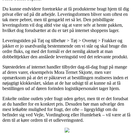
Du kunne endvidere foretrække at få produkterne bragt hjem til dig
privat eller ud på dit arbejde. Leveringsformen bliver som oftest en
tak mere pebret, men til gengæld ret så let. Den prisbilligste
leveringsform vil dog altid vise sig at være selv at hente pakken,
hvilket dog forudsætter at du er tæt på internet shoppens lager.
Leveringstiden på Tøj og tilbehør > Tøj > Overtøj > Frakker og
jakker er jo usædvanlig bestemmende om vi står og skal bruge din
ordre fluks, og med det formål er det nemlig aktuelt at man
dobbelttjekker den anslåede leveringstid ved det relevante produkt.
Størstedelen af internet handler tilbyder dag-til-dag fragt på mange
af deres varer, eksempelvis Mora Ternet Skjorte, men vær
opmærksom på at det er påkrævet at bestillingen realiseres inden et
nøjagtigt klokkeslæt, sådan at de har udsigt til at kunne nå at få
bestillingen ud af døren forinden logistikpersonalet tager hjem.
Enkelte online outlets yder fragt uden gebyr, men tit er det forudsat
at du handler for en konkret pris. Desuden bør man udvælge den
mest letkøbte mulighed for fragt, der ofte – ligegyldigt om du
befinder sig ved Vejle, Vordingborg eller Humlebæk – vil være at få
dem til at køre ordren til et udleveringssted.