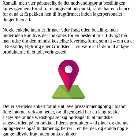
Xsmall, men vær påpasselig da det nødvendiggør at bestillingen
køres igennem forud for et angivent tidspunkt, så de har en chance
for at nå at få pakken hen til fragtfirmaet inden lagerpersonalet
drager hjemad.
Nogle enkelte internet firmaer yder fragt uden betaling, men
undertiden kun hvis der indkøbes for en bestemt pris. I øvrigt må
man udse dig den mindst kostelige leveringsform, som tit – om du er
i Roskilde, Hjørring eller Grindsted – vil være at få dem til at køre
produkterne til et udleveringssted.
Det er særdeles enkelt for alle at lave prissammenligning i blandt
flere internet virksomheder, og til gengæld har en lang række
LazyOne online webshops set sig nødsaget til at mindske
salgsværdien på en række af deres produkter – til piger og drenge,
og ligeledes også til damer og herrer – en hel del, og endda nogle
gange tilbyde fragt uden omkostninger.