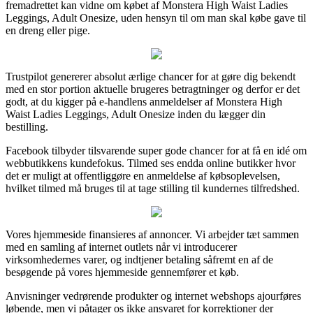
fremadrettet kan vidne om købet af Monstera High Waist Ladies
Leggings, Adult Onesize, uden hensyn til om man skal købe gave til
en dreng eller pige.
Trustpilot genererer absolut ærlige chancer for at gøre dig bekendt
med en stor portion aktuelle brugeres betragtninger og derfor er det
godt, at du kigger på e-handlens anmeldelser af Monstera High
Waist Ladies Leggings, Adult Onesize inden du lægger din
bestilling.
Facebook tilbyder tilsvarende super gode chancer for at få en idé om
webbutikkens kundefokus. Tilmed ses endda online butikker hvor
det er muligt at offentliggøre en anmeldelse af købsoplevelsen,
hvilket tilmed må bruges til at tage stilling til kundernes tilfredshed.
Vores hjemmeside finansieres af annoncer. Vi arbejder tæt sammen
med en samling af internet outlets når vi introducerer
virksomhedernes varer, og indtjener betaling såfremt en af de
besøgende på vores hjemmeside gennemfører et køb.
Anvisninger vedrørende produkter og internet webshops ajourføres
løbende, men vi påtager os ikke ansvaret for korrektioner der