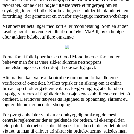
favorabel, kunne det i nogle tilfælde være et fingerpeg om en
snydagtig internet butik. Kortbetalinger er imidlertid inkluderet i en
forordning, der garanterer en overfor snydagtige internet webshops.
Vi anbefaler betalinger med kort eller mobilbetaling. Som en anden
løsning bør du anvende et tilbud som f.eks. ViaBill, hvis du higer
efter at klare beløbet af flere omgange.
Forud for at folk køber hos en Good Mood internet forhandler
behøver man for at være sikker skimme netshoppens
handelsbetingelser, det er dog tit ikke særlig sjovt.
Alternativet kan være at kontrollere om online forhandleren er
verificeret af e-mærket, hvilket typisk er en sikring om at online
firmaet opretholder gældende dansk lovgivning, og at e-handlen
hyppigt vurderes af fagfolk der har nøje kendskab til reglementet på
området. Derudover tilbydes du lejlighed til opbakning, såfremt du
møder dilemmaer med din shopping.
For øvrigt anbefaler vi at du er omhyggelig omkring de mest
centrale reglementer der er gældende for ordren, til eksempel den
returpolitik internet selskabet tilbyder. I relation til det er det tilmed
vigtigt, at man til enhver tid sikrer sin ordrekvittering, således man