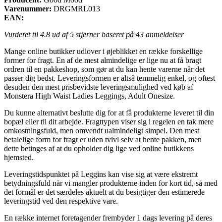
Varenummer:
DRGMRL013
EAN:
Vurderet til
4.8
ud af 5 stjerner baseret på
43
anmeldelser
Mange online butikker udlover i øjeblikket en række forskellige
former for fragt. En af de mest almindelige er lige nu at få bragt
ordren til en pakkeshop, som gør at du kan hente varerne når det
passer dig bedst. Leveringsformen er altså temmelig enkel, og oftest
desuden den mest prisbevidste leveringsmulighed ved køb af
Monstera High Waist Ladies Leggings, Adult Onesize.
Du kunne alternativt beslutte dig for at få produkterne leveret til din
bopæl eller til dit arbejde. Fragttypen viser sig i regelen en tak mere
omkostningsfuld, men omvendt ualmindeligt simpel. Den mest
betalelige form for fragt er uden tvivl selv at hente pakken, men
dette betinges af at du opholder dig lige ved online butikkens
hjemsted.
Leveringstidspunktet på Leggins kan vise sig at være ekstremt
betydningsfuld når vi mangler produkterne inden for kort tid, så med
det formål er det særdeles aktuelt at du besigtiger den estimerede
leveringstid ved den respektive vare.
En række internet foretagender frembyder 1 dags levering på deres