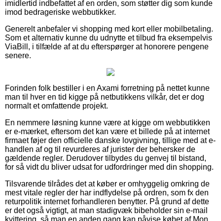
imidlertid indbefattet af en orden, som støtter dig som kunde
imod bedrageriske webbutikker.
Generelt anbefaler vi shopping med kort eller mobilbetaling.
Som et alternativ kunne du udnytte et tilbud fra eksempelvis
ViaBill, i tilfælde af at du efterspørger at honorere pengene
senere.
Forinden folk bestiller i en Axami forretning på nettet kunne
man til hver en tid kigge på netbutikkens vilkår, det er dog
normalt et omfattende projekt.
En nemmere løsning kunne være at kigge om webbutikken
er e-mærket, eftersom det kan være et billede på at internet
firmaet føjer den officielle danske lovgivning, tillige med at e-
handlen af og til revurderes af jurister der behersker de
gældende regler. Derudover tilbydes du genvej til bistand,
for så vidt du bliver udsat for udfordringer med din shopping.
Tilsvarende tilrådes det at køber er omhyggelig omkring de
mest vitale regler der har indflydelse på ordren, som fx den
returpolitik internet forhandleren benytter. På grund af dette
er det også vigtigt, at man stadigvæk bibeholder sin e-mail
kvittering, så man en anden gang kan påvise købet af Mon