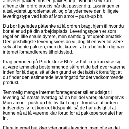
afleveret pakken hos en pakkeshop, hvor du selv kan
afhente din ordre præcis når det passer dig. Løsningen er
altså yderst uproblematisk, og ofte ydermere den billigste
leveringstype ved køb af Mon amor – push-up bh.
Du bør ligeledes påtænke at få ordren bragt hjem til hvor du
bor eller ud på din arbejdsplads. Leveringstypen er som
regel en lille smule dyrere, men samtidig ret uproblematisk.
Den prisbilligste leveringsversion vil dog til enhver tid være
selv at hente pakken, men det kræver at du befinder dig nær
internet forhandlerens tilholdssted.
Fragtperioden på Produkter > Bh’er > Full cup kan vise sig
at være temmelig bestemmende såfremt du behøver varerne
inden for få dage, så af den grund er det faktisk fornuftigt at
du finder den estimerede leveringstid for det vedkommende
produkt.
Temmelig mange internet foretagender stiller udsigt til
levering på næste hverdag på en hel del varer, eksempelvis
Mon amor – push-up bh, hvilket dog er forudsat at ordren
indsendes før et konkret tidspunkt, så de har udsigt til at
kunne nå at få varerne klar forud for at pakkepersonalet har
fri.
Flere internet butikker yder gratis levering, men ofte er det