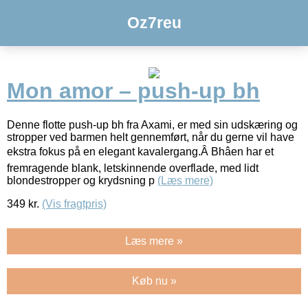
Oz7reu
Mon amor – push-up bh
Denne flotte push-up bh fra Axami, er med sin udskæring og
stropper ved barmen helt gennemført, når du gerne vil have
ekstra fokus på en elegant kavalergang.Â Bhâen har et
fremragende blank, letskinnende overflade, med lidt
blondestropper og krydsning p
(Læs mere)
349
kr.
(Vis fragtpris)
Læs mere »
Køb nu »