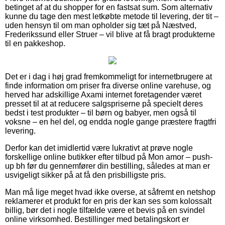
betinget af at du shopper for en fastsat sum. Som alternativ
kunne du tage den mest letkøbte metode til levering, der tit –
uden hensyn til om man opholder sig tæt på Næstved,
Frederikssund eller Struer – vil blive at få bragt produkterne
til en pakkeshop.
Det er i dag i høj grad fremkommeligt for internetbrugere at
finde information om priser fra diverse online varehuse, og
herved har adskillige Axami internet foretagender været
presset til at at reducere salgspriserne på specielt deres
bedst i test produkter – til børn og babyer, men også til
voksne – en hel del, og endda nogle gange præstere fragtfri
levering.
Derfor kan det imidlertid være lukrativt at prøve nogle
forskellige online butikker efter tilbud på Mon amor – push-
up bh før du gennemfører din bestilling, således at man er
usvigeligt sikker på at få den prisbilligste pris.
Man må lige meget hvad ikke overse, at såfremt en netshop
reklamerer et produkt for en pris der kan ses som kolossalt
billig, bør det i nogle tilfælde være et bevis på en svindel
online virksomhed. Bestillinger med betalingskort er