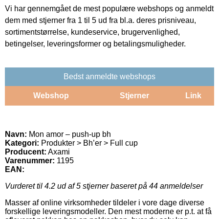
Vi har gennemgået de mest populære webshops og anmeldt
dem med stjerner fra 1 til 5 ud fra bl.a. deres prisniveau,
sortimentstørrelse, kundeservice, brugervenlighed,
betingelser, leveringsformer og betalingsmuligheder.
Bedst anmeldte webshops
Webshop
Stjerner
Link
Navn:
Mon amor – push-up bh
Kategori:
Produkter > Bh’er > Full cup
Producent:
Axami
Varenummer:
1195
EAN:
Vurderet til
4.2
ud af 5 stjerner baseret på
44
anmeldelser
Masser af online virksomheder tildeler i vore dage diverse
forskellige leveringsmodeller. Den mest moderne er p.t. at få