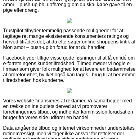
amor – push-up bh, uafhængig om du skal købe gave til en
pige eller dreng.
Trustpilot tilbyder temmelig passende muligheder for at
iagttage ret mange eksisterende konsumenters ratings og
herved tilrådes det, at du eftersøger online shoppens kritik af
Mon amor – push-up bh forud for at du handler.
Facebook yder tillige visse gode løsninger til at få en idé om
e-forretningens kundetilfredshed. Tilmed møder vi nogle e-
firmaer som giver folk mulighed for at levere en bedømmelse
af ordreforløbet, hvilket også kan tages i brug til at bedømme
tilfredsheden hos kunderne.
Vores website finansieres af reklamer. Vi samarbejder med
en række online outlets derved at vi promoverer
forretningernes tilbud, og indhenter kommission forudsat en
bruger fra vores side udfører en handel.
Data angående tilbud og internet virksomheder understøttes
rutinemæssigt, men vi tager ikke ansvar for rettelser der