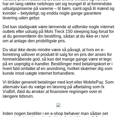
har en lang række netshops set sig tvunget til at formindske
udsalgspriserne på varerne – til børn, samt også til mænd og
kvinder – betydeligt, og endda nogle gange garantere
levering uden gebyr.
Det kan stadigvæk være lønnende at udforske nogle internet
outlets efter udsalg på Mols Treck 150 sleeping bag forud for
at du gennemfører din bestilling, sådan at du ikke er i tvivl
om at antage den prisbilligste pris.
Du skal ikke desto mindre være så påvagt, at hvis en e-
forretning udlover et produkt til salg for en pris der anses for
himmelråbende god, så kan det mange gange være et tegn
på en uoprigtig e-handler. Bestillinger med betalingskort er i
hvert fald omfattet af en anordning, hvilket skærmer dig som
kunde imod uægte internet forhandlere.
Vi tilråder generelt betalinger med kort eller MobilePay. Som
alternativ kan du vælge en løsning på afbetaling som fx
ViaBill, ifald du ønsker at finansiere regningen over et
længere tidsrum.
Inden nogen bestiller i en e-shop behøver man sådan set