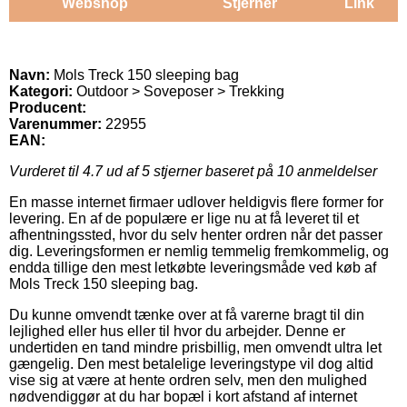
Webshop
Stjerner
Link
Navn:
Mols Treck 150 sleeping bag
Kategori:
Outdoor > Soveposer > Trekking
Producent:
Varenummer:
22955
EAN:
Vurderet til
4.7
ud af 5 stjerner baseret på
10
anmeldelser
En masse internet firmaer udlover heldigvis flere former for
levering. En af de populære er lige nu at få leveret til et
afhentningssted, hvor du selv henter ordren når det passer
dig. Leveringsformen er nemlig temmelig fremkommelig, og
endda tillige den mest letkøbte leveringsmåde ved køb af
Mols Treck 150 sleeping bag.
Du kunne omvendt tænke over at få varerne bragt til din
lejlighed eller hus eller til hvor du arbejder. Denne er
undertiden en tand mindre prisbillig, men omvendt ultra let
gængelig. Den mest betalelige leveringstype vil dog altid
vise sig at være at hente ordren selv, men den mulighed
nødvendiggør at du har bopæl i kort afstand af internet