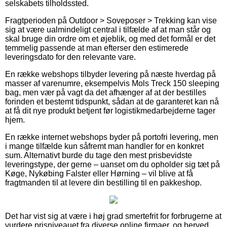
selskabets tilholdssted.
Fragtperioden på Outdoor > Soveposer > Trekking kan vise
sig at være ualmindeligt central i tilfælde af at man står og
skal bruge din ordre om et øjeblik, og med det formål er det
temmelig passende at man efterser den estimerede
leveringsdato for den relevante vare.
En række webshops tilbyder levering på næste hverdag på
masser af varenumre, eksempelvis Mols Treck 150 sleeping
bag, men vær på vagt da det afhænger af at der bestilles
forinden et bestemt tidspunkt, sådan at de garanteret kan nå
at få dit nye produkt betjent før logistikmedarbejderne tager
hjem.
En række internet webshops byder på portofri levering, men
i mange tilfælde kun såfremt man handler for en konkret
sum. Alternativt burde du tage den mest prisbevidste
leveringstype, der gerne – uanset om du opholder sig tæt på
Køge, Nykøbing Falster eller Hørning – vil blive at få
fragtmanden til at levere din bestilling til en pakkeshop.
Det har vist sig at være i høj grad smertefrit for forbrugerne at
vurdere prisniveauet fra diverse online firmaer, og herved