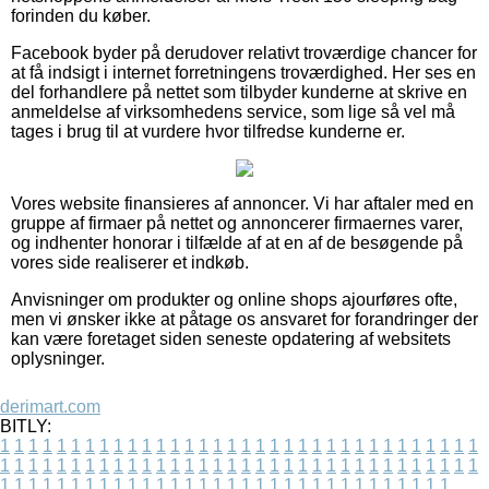
forinden du køber.
Facebook byder på derudover relativt troværdige chancer for
at få indsigt i internet forretningens troværdighed. Her ses en
del forhandlere på nettet som tilbyder kunderne at skrive en
anmeldelse af virksomhedens service, som lige så vel må
tages i brug til at vurdere hvor tilfredse kunderne er.
Vores website finansieres af annoncer. Vi har aftaler med en
gruppe af firmaer på nettet og annoncerer firmaernes varer,
og indhenter honorar i tilfælde af at en af de besøgende på
vores side realiserer et indkøb.
Anvisninger om produkter og online shops ajourføres ofte,
men vi ønsker ikke at påtage os ansvaret for forandringer der
kan være foretaget siden seneste opdatering af websitets
oplysninger.
derimart.com
BITLY:
1
1
1
1
1
1
1
1
1
1
1
1
1
1
1
1
1
1
1
1
1
1
1
1
1
1
1
1
1
1
1
1
1
1
1
1
1
1
1
1
1
1
1
1
1
1
1
1
1
1
1
1
1
1
1
1
1
1
1
1
1
1
1
1
1
1
1
1
1
1
1
1
1
1
1
1
1
1
1
1
1
1
1
1
1
1
1
1
1
1
1
1
1
1
1
1
1
1
1
1