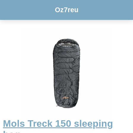
Oz7reu
Mols Treck 150 sleeping