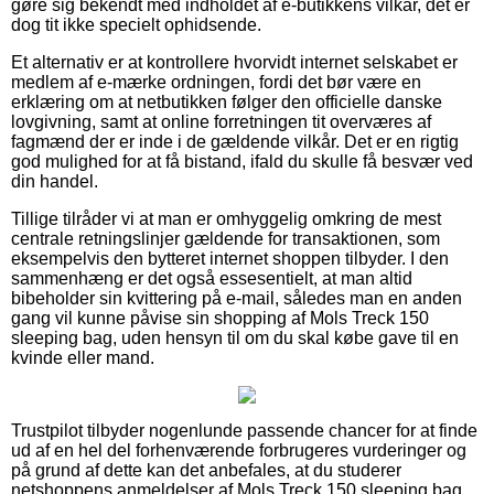
gøre sig bekendt med indholdet af e-butikkens vilkår, det er
dog tit ikke specielt ophidsende.
Et alternativ er at kontrollere hvorvidt internet selskabet er
medlem af e-mærke ordningen, fordi det bør være en
erklæring om at netbutikken følger den officielle danske
lovgivning, samt at online forretningen tit overværes af
fagmænd der er inde i de gældende vilkår. Det er en rigtig
god mulighed for at få bistand, ifald du skulle få besvær ved
din handel.
Tillige tilråder vi at man er omhyggelig omkring de mest
centrale retningslinjer gældende for transaktionen, som
eksempelvis den bytteret internet shoppen tilbyder. I den
sammenhæng er det også essesentielt, at man altid
bibeholder sin kvittering på e-mail, således man en anden
gang vil kunne påvise sin shopping af Mols Treck 150
sleeping bag, uden hensyn til om du skal købe gave til en
kvinde eller mand.
Trustpilot tilbyder nogenlunde passende chancer for at finde
ud af en hel del forhenværende forbrugeres vurderinger og
på grund af dette kan det anbefales, at du studerer
netshoppens anmeldelser af Mols Treck 150 sleeping bag