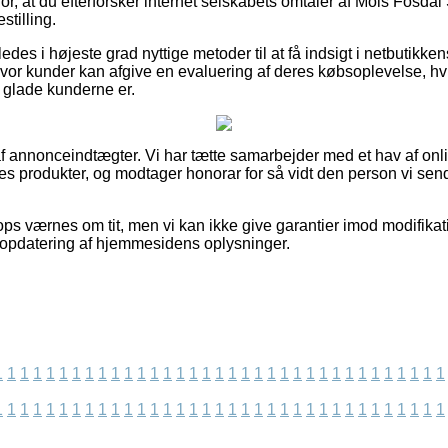
for, at du efterforsker internet selskabets omtaler af Mols Fosdal 
stilling.
des i højeste grad nyttige metoder til at få indsigt i netbutikk
vor kunder kan afgive en evaluering af deres købsoplevelse, hvil
r glade kunderne er.
f annonceindtægter. Vi har tætte samarbejder med et hav af onli
s produkter, og modtager honorar for så vidt den person vi sende
ps værnes om tit, men vi kan ikke give garantier imod modifika
 opdatering af hjemmesidens oplysninger.
1
1
1
1
1
1
1
1
1
1
1
1
1
1
1
1
1
1
1
1
1
1
1
1
1
1
1
1
1
1
1
1
1
1
1
1
1
1
1
1
1
1
1
1
1
1
1
1
1
1
1
1
1
1
1
1
1
1
1
1
1
1
1
1
1
1
1
1
1
1