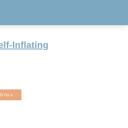
lf-Inflating
b nu »