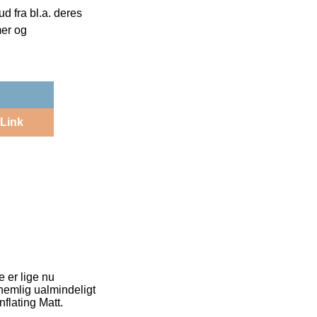
 fra bl.a. deres
mer og
Link
 er lige nu
nemlig ualmindeligt
flating Matt.