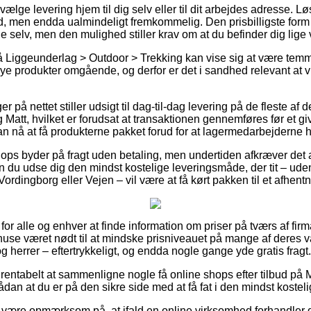
ælge levering hjem til dig selv eller til dit arbejdes adresse. Løs
 men endda ualmindeligt fremkommelig. Den prisbilligste form for
e selv, men den mulighed stiller krav om at du befinder dig lige
Liggeunderlag > Outdoor > Trekking kan vise sig at være temme
e produkter omgående, og derfor er det i sandhed relevant at vi
er på nettet stiller udsigt til dag-til-dag levering på de fleste af
g Matt, hvilket er forudsat at transaktionen gennemføres før et g
an nå at få produkterne pakket forud for at lagermedarbejderne ho
shops byder på fragt uden betaling, men undertiden afkræver det a
kan du udse dig den mindst kostelige leveringsmåde, der tit – ud
Vordingborg eller Vejen – vil være at få kørt pakken til et afhent
t for alle og enhver at finde information om priser på tværs af fir
ehuse været nødt til at mindske prisniveauet på mange af deres va
g herrer – eftertrykkeligt, og endda nogle gange yde gratis fragt.
g rentabelt at sammenligne nogle få online shops efter tilbud på 
dan at du er på den sikre side med at få fat i den mindst kosteli
ære opmærksom på, at ifald en online virksomhed forhandler der