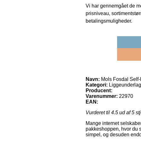
Vi har gennemgået de mes
prisniveau, sortimentstø
betalingsmuligheder.
Navn:
Mols Fosdal Self-I
Kategori:
Liggeunderlag
Producent:
Varenummer:
22970
EAN:
Vurderet til
4.5
ud af 5 st
Mange internet selskaber
pakkeshoppen, hvor du så
simpel, og desuden endda