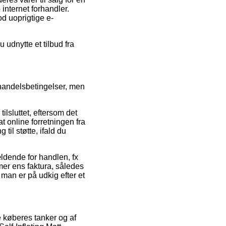
internet forhandler.
d uoprigtige e-
 udnytte et tilbud fra
 handelsbetingelser, men
ilsluttet, eftersom det
t online forretningen fra
til støtte, ifald du
ldende for handlen, fx
er ens faktura, således
man er på udkig efter et
 køberes tanker og af