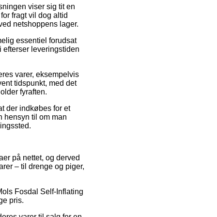
ningen viser sig tit en
 fragt vil dog altid
 ved netshoppens lager.
lig essentiel forudsat
 efterser leveringstiden
 deres varer, eksempelvis
ivent tidspunkt, med det
lder fyraften.
t der indkøbes for et
en hensyn til om man
ningssted.
maer på nettet, og derved
rer – til drenge og piger,
Mols Fosdal Self-Inflating
ge pris.
es varer til salg for en