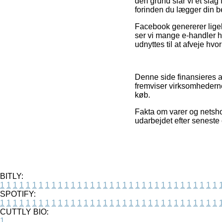
den grund slår vi et slag 
forinden du lægger din be
Facebook genererer ligele
ser vi mange e-handler h
udnyttes til at afveje hvo
Denne side finansieres a
fremviser virksomhederne
køb.
Fakta om varer og netsho
udarbejdet efter seneste
BITLY:
1
1
1
1
1
1
1
1
1
1
1
1
1
1
1
1
1
1
1
1
1
1
1
1
1
1
1
1
1
1
1
1
1
1
SPOTIFY:
1
1
1
1
1
1
1
1
1
1
1
1
1
1
1
1
1
1
1
1
1
1
1
1
1
1
1
1
1
1
1
1
1
1
CUTTLY BIO:
1