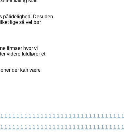
Self-Inflating Matt
ens pålidelighed. Desuden
ket lige så vel bør
ne firmaer hvor vi
r videre fuldfører et
tioner der kan være
1
1
1
1
1
1
1
1
1
1
1
1
1
1
1
1
1
1
1
1
1
1
1
1
1
1
1
1
1
1
1
1
1
1
1
1
1
1
1
1
1
1
1
1
1
1
1
1
1
1
1
1
1
1
1
1
1
1
1
1
1
1