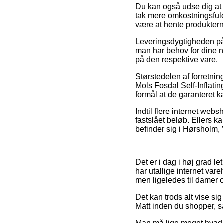
Du kan også udse dig at v
tak mere omkostningsfuld,
være at hente produktern
Leveringsdygtigheden på 
man har behov for dine ny
på den respektive vare.
Størstedelen af forretning
Mols Fosdal Self-Inflatin
formål at de garanteret k
Indtil flere internet web
fastslået beløb. Ellers 
befinder sig i Hørsholm, 
Det er i dag i høj grad le
har utallige internet var
men ligeledes til damer o
Det kan trods alt vise si
Matt inden du shopper, så
Man må lige meget hvad v