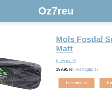
Oz7reu
Mols Fosdal Se
Matt
(Læs mere)
399.95
kr.
(Vis fragtpris)
Læs mere »
Kø