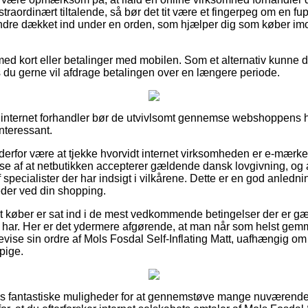
raordinært tiltalende, så bør det tit være et fingerpeg om en fup 
ndre dækket ind under en orden, som hjælper dig som køber imo
med kort eller betalinger med mobilen. Som et alternativ kunne du
s du gerne vil afdrage betalingen over en længere periode.
en internet forhandler bør de utvivlsomt gennemse webshoppens
interessant.
 derfor være at tjekke hvorvidt internet virksomheden er e-mærke t
lse af at netbutikken accepterer gældende dansk lovgivning, og a
 specialister der har indsigt i vilkårene. Dette er en god anledning 
der ved din shopping.
 at køber er sat ind i de mest vedkommende betingelser der er gæ
 har. Her er det ydermere afgørende, at man når som helst gemm
vise sin ordre af Mols Fosdal Self-Inflating Matt, uafhængig om 
 pige.
pas fantastiske muligheder for at gennemstøve mange nuværende