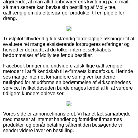
afgørende, at man altid opbevarer ens kvittering på e-mail,
så man senere kan bevise sin bestilling af Molly tee,
uafhængig om du efterspørger produkter til en pige eller
dreng.
Trustpilot tilbyder dig fuldstændig fordelagtige løsninger til at
evaluere ret mange eksisterende forbrugeres erfaringer og
herved er det godt, at du tolker internet selskabets
bedømmelser af Molly tee før du bestiller.
Facebook bringer dig endvidere adskillige uafhængige
metoder til at få kendskab til e-firmaets kundefokus. Herinde
ses mange internet forhandlere som giver kunderne
mulighed for at udforme en bedømmelse af virksomhedens
service, hvilket desuden burde drages fordel af til at vurdere
tidligere kunders oplevelser.
Vores side er annoncefinansieret. Vi har et tæt samarbejde
med masser af internet handler og formidler firmaernes
produkter, og opnår betaling såfremt den besøgende vi
sender videre laver en bestilling.