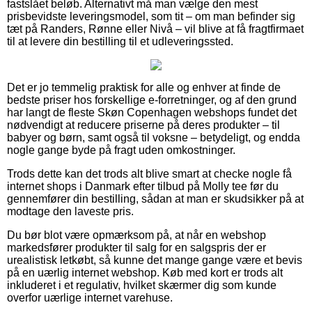
fastslået beløb. Alternativt må man vælge den mest
prisbevidste leveringsmodel, som tit – om man befinder sig
tæt på Randers, Rønne eller Nivå – vil blive at få fragtfirmaet
til at levere din bestilling til et udleveringssted.
Det er jo temmelig praktisk for alle og enhver at finde de
bedste priser hos forskellige e-forretninger, og af den grund
har langt de fleste Skøn Copenhagen webshops fundet det
nødvendigt at reducere priserne på deres produkter – til
babyer og børn, samt også til voksne – betydeligt, og endda
nogle gange byde på fragt uden omkostninger.
Trods dette kan det trods alt blive smart at checke nogle få
internet shops i Danmark efter tilbud på Molly tee før du
gennemfører din bestilling, sådan at man er skudsikker på at
modtage den laveste pris.
Du bør blot være opmærksom på, at når en webshop
markedsfører produkter til salg for en salgspris der er
urealistisk letkøbt, så kunne det mange gange være et bevis
på en uærlig internet webshop. Køb med kort er trods alt
inkluderet i et regulativ, hvilket skærmer dig som kunde
overfor uærlige internet varehuse.