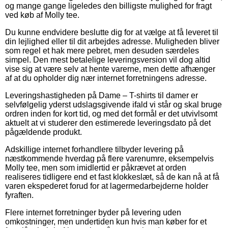
og mange gange ligeledes den billigste mulighed for fragt
ved køb af Molly tee.
Du kunne endvidere beslutte dig for at vælge at få leveret til
din lejlighed eller til dit arbejdes adresse. Muligheden bliver
som regel et hak mere pebret, men desuden særdeles
simpel. Den mest betalelige leveringsversion vil dog altid
vise sig at være selv at hente varerne, men dette afhænger
af at du opholder dig nær internet forretningens adresse.
Leveringshastigheden på Dame – T-shirts til damer er
selvfølgelig yderst udslagsgivende ifald vi står og skal bruge
ordren inden for kort tid, og med det formål er det utvivlsomt
aktuelt at vi studerer den estimerede leveringsdato på det
pågældende produkt.
Adskillige internet forhandlere tilbyder levering på
næstkommende hverdag på flere varenumre, eksempelvis
Molly tee, men som imidlertid er påkrævet at orden
realiseres tidligere end et fast klokkeslæt, så de kan nå at få
varen ekspederet forud for at lagermedarbejderne holder
fyraften.
Flere internet forretninger byder på levering uden
omkostninger, men undertiden kun hvis man køber for et