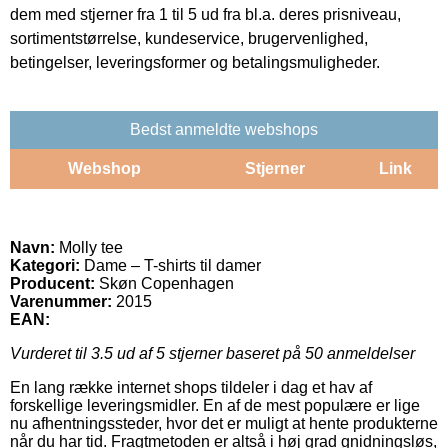
dem med stjerner fra 1 til 5 ud fra bl.a. deres prisniveau,
sortimentstørrelse, kundeservice, brugervenlighed,
betingelser, leveringsformer og betalingsmuligheder.
Bedst anmeldte webshops
Webshop
Stjerner
Link
Navn:
Molly tee
Kategori:
Dame – T-shirts til damer
Producent:
Skøn Copenhagen
Varenummer:
2015
EAN:
Vurderet til
3.5
ud af 5 stjerner baseret på
50
anmeldelser
En lang række internet shops tildeler i dag et hav af
forskellige leveringsmidler. En af de mest populære er lige
nu afhentningssteder, hvor det er muligt at hente produkterne
når du har tid. Fragtmetoden er altså i høj grad gnidningsløs,