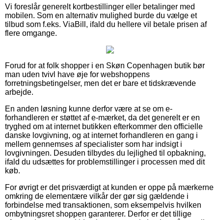
Vi foreslår generelt kortbestillinger eller betalinger med
mobilen. Som en alternativ mulighed burde du vælge et
tilbud som f.eks. ViaBill, ifald du hellere vil betale prisen af
flere omgange.
Forud for at folk shopper i en Skøn Copenhagen butik bør
man uden tvivl have øje for webshoppens
forretningsbetingelser, men det er bare et tidskrævende
arbejde.
En anden løsning kunne derfor være at se om e-
forhandleren er støttet af e-mærket, da det generelt er en
tryghed om at internet butikken efterkommer den officielle
danske lovgivning, og at internet forhandleren en gang i
mellem gennemses af specialister som har indsigt i
lovgivningen. Desuden tilbydes du lejlighed til opbakning,
ifald du udsættes for problemstillinger i processen med dit
køb.
For øvrigt er det prisværdigt at kunden er oppe på mærkerne
omkring de elementære vilkår der gør sig gældende i
forbindelse med transaktionen, som eksempelvis hvilken
ombytningsret shoppen garanterer. Derfor er det tillige