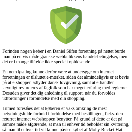
Forinden nogen køber i en Daniel Silfen forretning på nettet burde
man på en vis måde granske webbutikkens handelsbetingelser, men
det er i mange tilfælde ikke specielt ophidsende.
En nem løsning kunne derfor være at undersøge om internet
forretningen er tilsluttet e-mærket, siden det almindeligvis er et bevis
på at e-shoppen adlyder dansk lovgivning, samt at e-handlen
jævnligt revurderes af fagfolk som har meget erfaring med reglerne.
Desuden giver det dig anledning til support, når du forvoldes
udfordringer i forbindelse med din shopping.
Tilmed foreslåes det at køberen er vaks omkring de mest
betydningsfulde forhold i forbindelse med bestillingen, f.eks. den
returret internet webshoppen benytter. På grund af dette er det på
samme måde afgørende, at man til enhver tid beholder sin kvittering,
så man til enhver tid vil kunne påvise købet af Molly Bucket Hat –