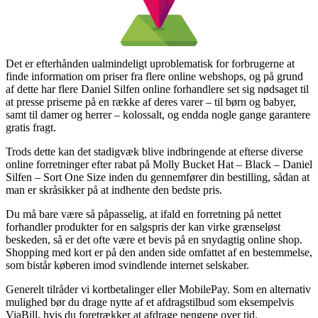
Det er efterhånden ualmindeligt uproblematisk for forbrugerne at
finde information om priser fra flere online webshops, og på grund
af dette har flere Daniel Silfen online forhandlere set sig nødsaget til
at presse priserne på en række af deres varer – til børn og babyer,
samt til damer og herrer – kolossalt, og endda nogle gange garantere
gratis fragt.
Trods dette kan det stadigvæk blive indbringende at efterse diverse
online forretninger efter rabat på Molly Bucket Hat – Black – Daniel
Silfen – Sort One Size inden du gennemfører din bestilling, sådan at
man er skråsikker på at indhente den bedste pris.
Du må bare være så påpasselig, at ifald en forretning på nettet
forhandler produkter for en salgspris der kan virke grænseløst
beskeden, så er det ofte være et bevis på en snydagtig online shop.
Shopping med kort er på den anden side omfattet af en bestemmelse,
som bistår køberen imod svindlende internet selskaber.
Generelt tilråder vi kortbetalinger eller MobilePay. Som en alternativ
mulighed bør du drage nytte af et afdragstilbud som eksempelvis
ViaBill, hvis du foretrækker at afdrage pengene over tid.