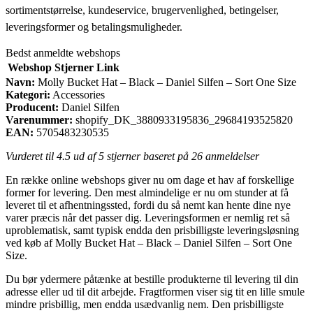
sortimentstørrelse, kundeservice, brugervenlighed, betingelser,
leveringsformer og betalingsmuligheder.
Bedst anmeldte webshops
Webshop
Stjerner
Link
Navn:
Molly Bucket Hat – Black – Daniel Silfen – Sort One Size
Kategori:
Accessories
Producent:
Daniel Silfen
Varenummer:
shopify_DK_3880933195836_29684193525820
EAN:
5705483230535
Vurderet til
4.5
ud af 5 stjerner baseret på
26
anmeldelser
En række online webshops giver nu om dage et hav af forskellige
former for levering. Den mest almindelige er nu om stunder at få
leveret til et afhentningssted, fordi du så nemt kan hente dine nye
varer præcis når det passer dig. Leveringsformen er nemlig ret så
uproblematisk, samt typisk endda den prisbilligste leveringsløsning
ved køb af Molly Bucket Hat – Black – Daniel Silfen – Sort One
Size.
Du bør ydermere påtænke at bestille produkterne til levering til din
adresse eller ud til dit arbejde. Fragtformen viser sig tit en lille smule
mindre prisbillig, men endda usædvanlig nem. Den prisbilligste