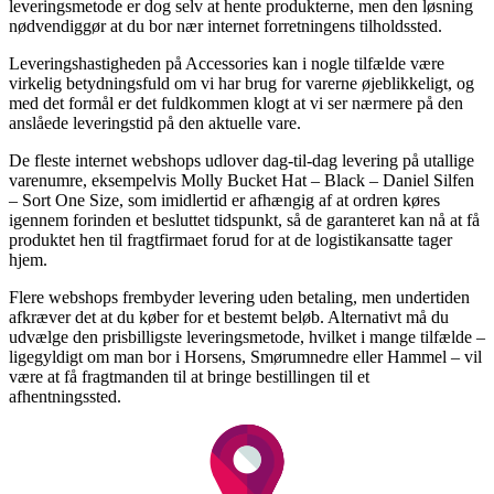
leveringsmetode er dog selv at hente produkterne, men den løsning
nødvendiggør at du bor nær internet forretningens tilholdssted.
Leveringshastigheden på Accessories kan i nogle tilfælde være
virkelig betydningsfuld om vi har brug for varerne øjeblikkeligt, og
med det formål er det fuldkommen klogt at vi ser nærmere på den
anslåede leveringstid på den aktuelle vare.
De fleste internet webshops udlover dag-til-dag levering på utallige
varenumre, eksempelvis Molly Bucket Hat – Black – Daniel Silfen
– Sort One Size, som imidlertid er afhængig af at ordren køres
igennem forinden et besluttet tidspunkt, så de garanteret kan nå at få
produktet hen til fragtfirmaet forud for at de logistikansatte tager
hjem.
Flere webshops frembyder levering uden betaling, men undertiden
afkræver det at du køber for et bestemt beløb. Alternativt må du
udvælge den prisbilligste leveringsmetode, hvilket i mange tilfælde –
ligegyldigt om man bor i Horsens, Smørumnedre eller Hammel – vil
være at få fragtmanden til at bringe bestillingen til et
afhentningssted.