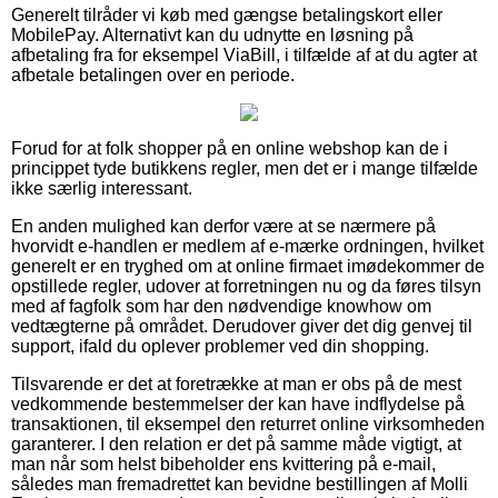
Generelt tilråder vi køb med gængse betalingskort eller
MobilePay. Alternativt kan du udnytte en løsning på
afbetaling fra for eksempel ViaBill, i tilfælde af at du agter at
afbetale betalingen over en periode.
Forud for at folk shopper på en online webshop kan de i
princippet tyde butikkens regler, men det er i mange tilfælde
ikke særlig interessant.
En anden mulighed kan derfor være at se nærmere på
hvorvidt e-handlen er medlem af e-mærke ordningen, hvilket
generelt er en tryghed om at online firmaet imødekommer de
opstillede regler, udover at forretningen nu og da føres tilsyn
med af fagfolk som har den nødvendige knowhow om
vedtægterne på området. Derudover giver det dig genvej til
support, ifald du oplever problemer ved din shopping.
Tilsvarende er det at foretrække at man er obs på de mest
vedkommende bestemmelser der kan have indflydelse på
transaktionen, til eksempel den returret online virksomheden
garanterer. I den relation er det på samme måde vigtigt, at
man når som helst bibeholder ens kvittering på e-mail,
således man fremadrettet kan bevidne bestillingen af Molli