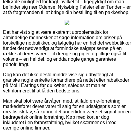
letkøbte mulighed for fragt, hvilket tit – ligegyldigt om man
befinder sig nær Odense, Nykøbing Falster eller Tønder – er
at få fragtmanden til at bringe din bestilling til en pakkeshop.
Det har vist sig at være ekstremt uproblematisk for
almindelige mennesker at søge information om priser på
forskellige netbutikker, og følgelig har en hel del webbutikker
fundet det nødvendigt at formindske salgspriserne på en
række af deres varer – til drenge og piger, og tillige også til
voksne – en hel del, og endda nogle gange garantere
portofri fragt.
Dog kan det ikke desto mindre vise sig udbytterigt at
granske nogle enkelte forhandlere på nettet efter rabatkoder
på Molli Earrings før du køber, således at man er
velinformeret til at få den bedste pris.
Man skal blot være årvågen med, at ifald en e-forretning
markedsfører deres varer til salg for en udsalgspris som er
urealistisk lav, så kunne det undertiden være et signal om en
bedragerisk online forretning. Køb med kort er dog
inkluderet i en foranstaltning, hvilket skærmer os imod
uærlige online firmaer.