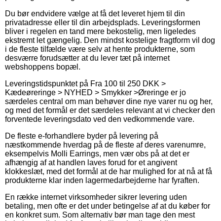
Du bør endvidere vælge at få det leveret hjem til din
privatadresse eller til din arbejdsplads. Leveringsformen
bliver i regelen en tand mere bekostelig, men ligeledes
ekstremt let gængelig. Den mindst kostelige fragtform vil dog
i de fleste tilfælde være selv at hente produkterne, som
desværre forudsætter at du lever tæt på internet
webshoppens bopæl.
Leveringstidspunktet på Fra 100 til 250 DKK >
Kædeøreringe > NYHED > Smykker >Øreringe er jo
særdeles central om man behøver dine nye varer nu og her,
og med det formål er det særdeles relevant at vi checker den
forventede leveringsdato ved den vedkommende vare.
De fleste e-forhandlere byder på levering på
næstkommende hverdag på de fleste af deres varenumre,
eksempelvis Molli Earrings, men vær obs på at det er
afhængig af at handlen laves forud for et angivent
klokkeslæt, med det formål at de har mulighed for at nå at få
produkterne klar inden lagermedarbejderne har fyraften.
En række internet virksomheder sikrer levering uden
betaling, men ofte er det under betingelse af at du køber for
en konkret sum. Som alternativ bør man tage den mest