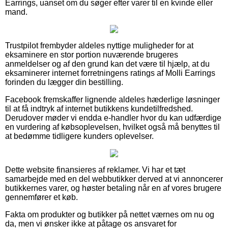
Earrings, uanset om du søger efter varer til en kvinde eller
mand.
Trustpilot frembyder aldeles nyttige muligheder for at
eksaminere en stor portion nuværende brugeres
anmeldelser og af den grund kan det være til hjælp, at du
eksaminerer internet forretningens ratings af Molli Earrings
forinden du lægger din bestilling.
Facebook fremskaffer lignende aldeles hæderlige løsninger
til at få indtryk af internet butikkens kundetilfredshed.
Derudover møder vi endda e-handler hvor du kan udfærdige
en vurdering af købsoplevelsen, hvilket også må benyttes til
at bedømme tidligere kunders oplevelser.
Dette website finansieres af reklamer. Vi har et tæt
samarbejde med en del webbutikker derved at vi annoncerer
butikkernes varer, og høster betaling når en af vores brugere
gennemfører et køb.
Fakta om produkter og butikker på nettet værnes om nu og
da, men vi ønsker ikke at påtage os ansvaret for