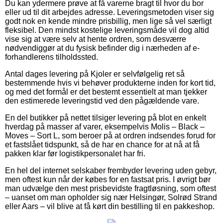
Du kan ydermere prøve at få varerne bragt til hvor du bor
eller ud til dit arbejdes adresse. Leveringsmetoden viser sig
godt nok en kende mindre prisbillig, men lige så vel særligt
fleksibel. Den mindst kostelige leveringsmåde vil dog altid
vise sig at være selv at hente ordren, som desværre
nødvendiggør at du fysisk befinder dig i nærheden af e-
forhandlerens tilholdssted.
Antal dages levering på Kjoler er selvfølgelig ret så
bestemmende hvis vi behøver produkterne inden for kort tid,
og med det formål er det bestemt essentielt at man tjekker
den estimerede leveringstid ved den pågældende vare.
En del butikker på nettet tilsiger levering på blot en enkelt
hverdag på masser af varer, eksempelvis Molis – Black –
Moves – Sort L, som beroer på at ordren indsendes forud for
et fastslået tidspunkt, så de har en chance for at nå at få
pakken klar før logistikpersonalet har fri.
En hel del internet selskaber frembyder levering uden gebyr,
men oftest kun når der købes for en fastsat pris. I øvrigt bør
man udvælge den mest prisbevidste fragtløsning, som oftest
– uanset om man opholder sig nær Helsingør, Solrød Strand
eller Aars – vil blive at få kørt din bestilling til en pakkeshop.