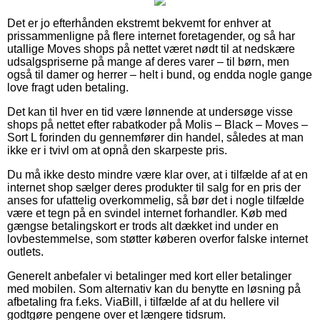
Det er jo efterhånden ekstremt bekvemt for enhver at
prissammenligne på flere internet foretagender, og så har
utallige Moves shops på nettet været nødt til at nedskære
udsalgspriserne på mange af deres varer – til børn, men
også til damer og herrer – helt i bund, og endda nogle gange
love fragt uden betaling.
Det kan til hver en tid være lønnende at undersøge visse
shops på nettet efter rabatkoder på Molis – Black – Moves –
Sort L forinden du gennemfører din handel, således at man
ikke er i tvivl om at opnå den skarpeste pris.
Du må ikke desto mindre være klar over, at i tilfælde af at en
internet shop sælger deres produkter til salg for en pris der
anses for ufattelig overkommelig, så bør det i nogle tilfælde
være et tegn på en svindel internet forhandler. Køb med
gængse betalingskort er trods alt dækket ind under en
lovbestemmelse, som støtter køberen overfor falske internet
outlets.
Generelt anbefaler vi betalinger med kort eller betalinger
med mobilen. Som alternativ kan du benytte en løsning på
afbetaling fra f.eks. ViaBill, i tilfælde af at du hellere vil
godtgøre pengene over et længere tidsrum.