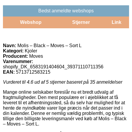
Bedst anmeldte webshops
Webshop
Stjerner
Link
Navn:
Molis – Black – Moves – Sort L
Kategori:
Kjoler
Producent:
Moves
Varenummer:
shopify_DK_6583191404604_39371110711356
EAN:
5713712583215
Vurderet til
4.6
ud af 5 stjerner baseret på
35
anmeldelser
Mange online selskaber foreslår nu et bredt udvalg af
fragtmuligheder. Den mest populære er i øjeblikket at få
leveret til et afhentningssted, så du selv har mulighed for at
hente de nyindkøbte varer lige præcis når det passer ind i
din kalender. Denne er nemlig vældig problemfri, og typisk
tillige den billigste leveringsmanér ved køb af Molis – Black
– Moves – Sort L.