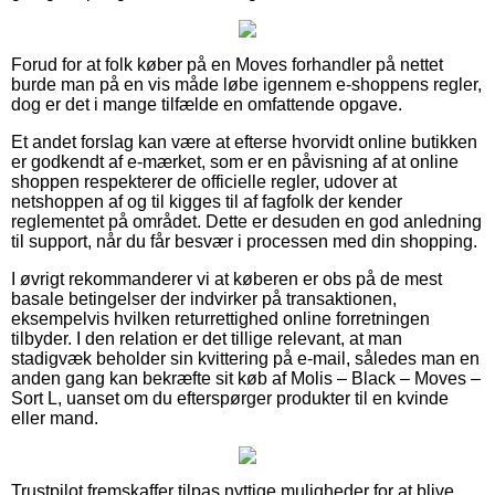
Forud for at folk køber på en Moves forhandler på nettet
burde man på en vis måde løbe igennem e-shoppens regler,
dog er det i mange tilfælde en omfattende opgave.
Et andet forslag kan være at efterse hvorvidt online butikken
er godkendt af e-mærket, som er en påvisning af at online
shoppen respekterer de officielle regler, udover at
netshoppen af og til kigges til af fagfolk der kender
reglementet på området. Dette er desuden en god anledning
til support, når du får besvær i processen med din shopping.
I øvrigt rekommanderer vi at køberen er obs på de mest
basale betingelser der indvirker på transaktionen,
eksempelvis hvilken returrettighed online forretningen
tilbyder. I den relation er det tillige relevant, at man
stadigvæk beholder sin kvittering på e-mail, således man en
anden gang kan bekræfte sit køb af Molis – Black – Moves –
Sort L, uanset om du efterspørger produkter til en kvinde
eller mand.
Trustpilot fremskaffer tilpas nyttige muligheder for at blive