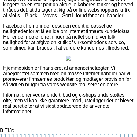
klogere på en stor portion aktuelle køberes tanker og herved
tilrådes det, at du tager et kig på online webshoppens kritik
af Molis – Black – Moves – Sort L forud for at du handler.
Facebook frembringer desuden egentlig passelige
muligheder for at få en idé om internet firmaets kundefokus.
Her er der nogle forretninger på nettet som giver folk
mulighed for at afgive en kritik af virksomhedens service,
som tilmed kan bruges til at vurdere kundernes tilfredshed.
Hjemmesiden er finansieret af annonceindtægter. Vi
arbejder tæt sammen med en masse internet handler når vi
promoverer firmaernes produkter, og modtager provision for
så vidt en bruger fra vores website realiserer en ordre.
Informationer vedrørende tilbud og e-shops understøttes
ofte, men vi kan ikke garantere imod justeringer der er blevet
realiseret efter at vi sidst opdaterede de anvendte
informationer.
BITLY:
1
1
1
1
1
1
1
1
1
1
1
1
1
1
1
1
1
1
1
1
1
1
1
1
1
1
1
1
1
1
1
1
1
1