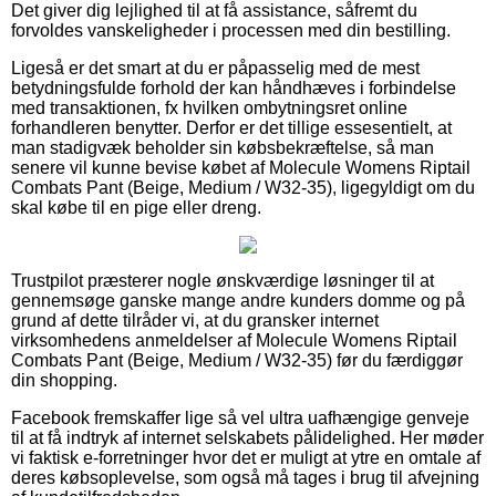
Det giver dig lejlighed til at få assistance, såfremt du
forvoldes vanskeligheder i processen med din bestilling.
Ligeså er det smart at du er påpasselig med de mest
betydningsfulde forhold der kan håndhæves i forbindelse
med transaktionen, fx hvilken ombytningsret online
forhandleren benytter. Derfor er det tillige essesentielt, at
man stadigvæk beholder sin købsbekræftelse, så man
senere vil kunne bevise købet af Molecule Womens Riptail
Combats Pant (Beige, Medium / W32-35), ligegyldigt om du
skal købe til en pige eller dreng.
Trustpilot præsterer nogle ønskværdige løsninger til at
gennemsøge ganske mange andre kunders domme og på
grund af dette tilråder vi, at du gransker internet
virksomhedens anmeldelser af Molecule Womens Riptail
Combats Pant (Beige, Medium / W32-35) før du færdiggør
din shopping.
Facebook fremskaffer lige så vel ultra uafhængige genveje
til at få indtryk af internet selskabets pålidelighed. Her møder
vi faktisk e-forretninger hvor det er muligt at ytre en omtale af
deres købsoplevelse, som også må tages i brug til afvejning