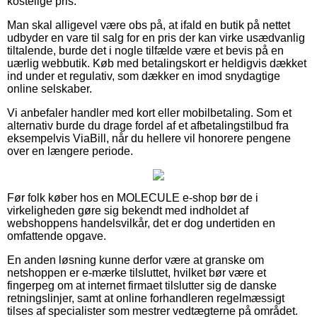
kostelige pris.
Man skal alligevel være obs på, at ifald en butik på nettet
udbyder en vare til salg for en pris der kan virke usædvanlig
tiltalende, burde det i nogle tilfælde være et bevis på en
uærlig webbutik. Køb med betalingskort er heldigvis dækket
ind under et regulativ, som dækker en imod snydagtige
online selskaber.
Vi anbefaler handler med kort eller mobilbetaling. Som et
alternativ burde du drage fordel af et afbetalingstilbud fra
eksempelvis ViaBill, når du hellere vil honorere pengene
over en længere periode.
Før folk køber hos en MOLECULE e-shop bør de i
virkeligheden gøre sig bekendt med indholdet af
webshoppens handelsvilkår, det er dog undertiden en
omfattende opgave.
En anden løsning kunne derfor være at granske om
netshoppen er e-mærke tilsluttet, hvilket bør være et
fingerpeg om at internet firmaet tilslutter sig de danske
retningslinjer, samt at online forhandleren regelmæssigt
tilses af specialister som mestrer vedtægterne på området.