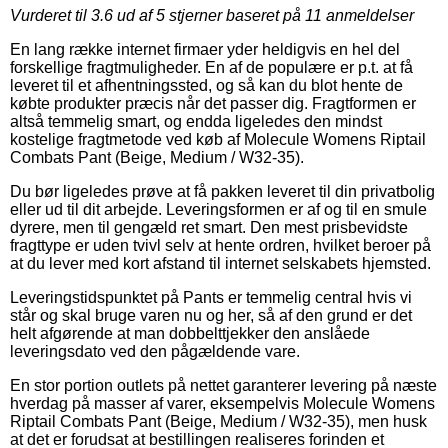
Vurderet til
3.6
ud af 5 stjerner baseret på
11
anmeldelser
En lang række internet firmaer yder heldigvis en hel del
forskellige fragtmuligheder. En af de populære er p.t. at få
leveret til et afhentningssted, og så kan du blot hente de
købte produkter præcis når det passer dig. Fragtformen er
altså temmelig smart, og endda ligeledes den mindst
kostelige fragtmetode ved køb af Molecule Womens Riptail
Combats Pant (Beige, Medium / W32-35).
Du bør ligeledes prøve at få pakken leveret til din privatbolig
eller ud til dit arbejde. Leveringsformen er af og til en smule
dyrere, men til gengæld ret smart. Den mest prisbevidste
fragttype er uden tvivl selv at hente ordren, hvilket beroer på
at du lever med kort afstand til internet selskabets hjemsted.
Leveringstidspunktet på Pants er temmelig central hvis vi
står og skal bruge varen nu og her, så af den grund er det
helt afgørende at man dobbelttjekker den anslåede
leveringsdato ved den pågældende vare.
En stor portion outlets på nettet garanterer levering på næste
hverdag på masser af varer, eksempelvis Molecule Womens
Riptail Combats Pant (Beige, Medium / W32-35), men husk
at det er forudsat at bestillingen realiseres forinden et