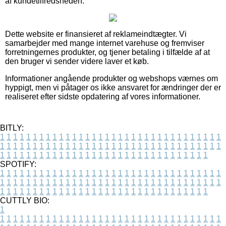
af kundetilfredsheden.
Dette website er finansieret af reklameindtægter. Vi
samarbejder med mange internet varehuse og fremviser
forretningernes produkter, og tjener betaling i tilfælde af at
den bruger vi sender videre laver et køb.
Informationer angående produkter og webshops værnes om
hyppigt, men vi påtager os ikke ansvaret for ændringer der er
realiseret efter sidste opdatering af vores informationer.
BITLY:
1
1
1
1
1
1
1
1
1
1
1
1
1
1
1
1
1
1
1
1
1
1
1
1
1
1
1
1
1
1
1
1
1
1
1
1
1
1
1
1
1
1
1
1
1
1
1
1
1
1
1
1
1
1
1
1
1
1
1
1
1
1
1
1
1
1
1
1
1
1
1
1
1
1
1
1
1
1
1
1
1
1
1
1
1
1
1
1
1
1
1
1
1
1
1
1
1
1
1
1
SPOTIFY:
1
1
1
1
1
1
1
1
1
1
1
1
1
1
1
1
1
1
1
1
1
1
1
1
1
1
1
1
1
1
1
1
1
1
1
1
1
1
1
1
1
1
1
1
1
1
1
1
1
1
1
1
1
1
1
1
1
1
1
1
1
1
1
1
1
1
1
1
1
1
1
1
1
1
1
1
1
1
1
1
1
1
1
1
1
1
1
1
1
1
1
1
1
1
1
1
1
1
1
1
CUTTLY BIO:
1
1
1
1
1
1
1
1
1
1
1
1
1
1
1
1
1
1
1
1
1
1
1
1
1
1
1
1
1
1
1
1
1
1
1