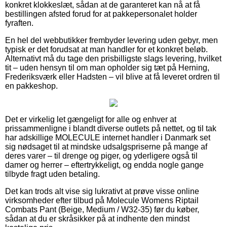
konkret klokkeslæt, sådan at de garanteret kan nå at få
bestillingen afsted forud for at pakkepersonalet holder
fyraften.
En hel del webbutikker frembyder levering uden gebyr, men
typisk er det forudsat at man handler for et konkret beløb.
Alternativt må du tage den prisbilligste slags levering, hvilket
tit – uden hensyn til om man opholder sig tæt på Herning,
Frederiksværk eller Hadsten – vil blive at få leveret ordren til
en pakkeshop.
Det er virkelig let gængeligt for alle og enhver at
prissammenligne i blandt diverse outlets på nettet, og til tak
har adskillige MOLECULE internet handler i Danmark set
sig nødsaget til at mindske udsalgspriserne på mange af
deres varer – til drenge og piger, og yderligere også til
damer og herrer – eftertrykkeligt, og endda nogle gange
tilbyde fragt uden betaling.
Det kan trods alt vise sig lukrativt at prøve visse online
virksomheder efter tilbud på Molecule Womens Riptail
Combats Pant (Beige, Medium / W32-35) før du køber,
sådan at du er skråsikker på at indhente den mindst