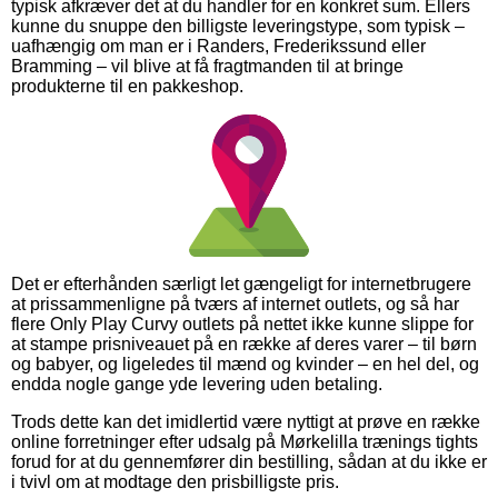
typisk afkræver det at du handler for en konkret sum. Ellers
kunne du snuppe den billigste leveringstype, som typisk –
uafhængig om man er i Randers, Frederikssund eller
Bramming – vil blive at få fragtmanden til at bringe
produkterne til en pakkeshop.
Det er efterhånden særligt let gængeligt for internetbrugere
at prissammenligne på tværs af internet outlets, og så har
flere Only Play Curvy outlets på nettet ikke kunne slippe for
at stampe prisniveauet på en række af deres varer – til børn
og babyer, og ligeledes til mænd og kvinder – en hel del, og
endda nogle gange yde levering uden betaling.
Trods dette kan det imidlertid være nyttigt at prøve en række
online forretninger efter udsalg på Mørkelilla trænings tights
forud for at du gennemfører din bestilling, sådan at du ikke er
i tvivl om at modtage den prisbilligste pris.