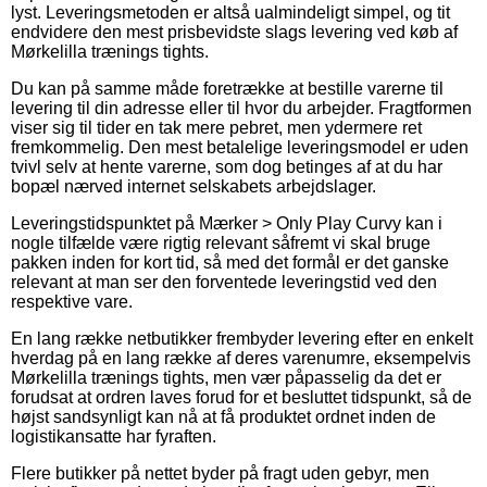
lyst. Leveringsmetoden er altså ualmindeligt simpel, og tit
endvidere den mest prisbevidste slags levering ved køb af
Mørkelilla trænings tights.
Du kan på samme måde foretrække at bestille varerne til
levering til din adresse eller til hvor du arbejder. Fragtformen
viser sig til tider en tak mere pebret, men ydermere ret
fremkommelig. Den mest betalelige leveringsmodel er uden
tvivl selv at hente varerne, som dog betinges af at du har
bopæl nærved internet selskabets arbejdslager.
Leveringstidspunktet på Mærker > Only Play Curvy kan i
nogle tilfælde være rigtig relevant såfremt vi skal bruge
pakken inden for kort tid, så med det formål er det ganske
relevant at man ser den forventede leveringstid ved den
respektive vare.
En lang række netbutikker frembyder levering efter en enkelt
hverdag på en lang række af deres varenumre, eksempelvis
Mørkelilla trænings tights, men vær påpasselig da det er
forudsat at ordren laves forud for et besluttet tidspunkt, så de
højst sandsynligt kan nå at få produktet ordnet inden de
logistikansatte har fyraften.
Flere butikker på nettet byder på fragt uden gebyr, men