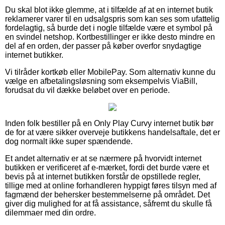
Du skal blot ikke glemme, at i tilfælde af at en internet butik
reklamerer varer til en udsalgspris som kan ses som ufattelig
fordelagtig, så burde det i nogle tilfælde være et symbol på
en svindel netshop. Kortbestillinger er ikke desto mindre en
del af en orden, der passer på køber overfor snydagtige
internet butikker.
Vi tilråder kortkøb eller MobilePay. Som alternativ kunne du
vælge en afbetalingsløsning som eksempelvis ViaBill,
forudsat du vil dække beløbet over en periode.
Inden folk bestiller på en Only Play Curvy internet butik bør
de for at være sikker overveje butikkens handelsaftale, det er
dog normalt ikke super spændende.
Et andet alternativ er at se nærmere på hvorvidt internet
butikken er verificeret af e-mærket, fordi det burde være et
bevis på at internet butikken forstår de opstillede regler,
tillige med at online forhandleren hyppigt føres tilsyn med af
fagmænd der behersker bestemmelserne på området. Det
giver dig mulighed for at få assistance, såfremt du skulle få
dilemmaer med din ordre.