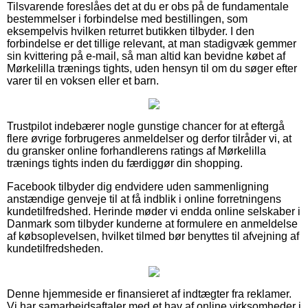
Tilsvarende foreslåes det at du er obs på de fundamentale
bestemmelser i forbindelse med bestillingen, som
eksempelvis hvilken returret butikken tilbyder. I den
forbindelse er det tillige relevant, at man stadigvæk gemmer
sin kvittering på e-mail, så man altid kan bevidne købet af
Mørkelilla trænings tights, uden hensyn til om du søger efter
varer til en voksen eller et barn.
Trustpilot indebærer nogle gunstige chancer for at eftergå
flere øvrige forbrugeres anmeldelser og derfor tilråder vi, at
du gransker online forhandlerens ratings af Mørkelilla
trænings tights inden du færdiggør din shopping.
Facebook tilbyder dig endvidere uden sammenligning
anstændige genveje til at få indblik i online forretningens
kundetilfredshed. Herinde møder vi endda online selskaber i
Danmark som tilbyder kunderne at formulere en anmeldelse
af købsoplevelsen, hvilket tilmed bør benyttes til afvejning af
kundetilfredsheden.
Denne hjemmeside er finansieret af indtægter fra reklamer.
Vi har samarbejdsaftaler med et hav af online virksomheder i