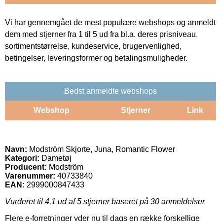
Vi har gennemgået de mest populære webshops og anmeldt
dem med stjerner fra 1 til 5 ud fra bl.a. deres prisniveau,
sortimentstørrelse, kundeservice, brugervenlighed,
betingelser, leveringsformer og betalingsmuligheder.
Bedst anmeldte webshops
Webshop
Stjerner
Link
Navn:
Modström Skjorte, Juna, Romantic Flower
Kategori:
Dametøj
Producent:
Modström
Varenummer:
40733840
EAN:
2999000847433
Vurderet til
4.1
ud af 5 stjerner baseret på
30
anmeldelser
Flere e-forretninger yder nu til dags en række forskellige