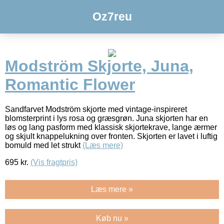
Oz7reu
Modström Skjorte, Juna,
Romantic Flower
Sandfarvet Modström skjorte med vintage-inspireret
blomsterprint i lys rosa og græsgrøn. Juna skjorten har en
løs og lang pasform med klassisk skjortekrave, lange ærmer
og skjult knappelukning over fronten. Skjorten er lavet i luftig
bomuld med let strukt
(Læs mere)
695
kr.
(Vis fragtpris)
Læs mere »
Køb nu »