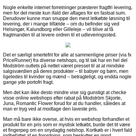
Nogle enkelte internet forretninger præsterer fragtfri levering,
men for det meste kun ifald der aftages for en fastsat sum.
Derudover kunne man snuppe den mest letkøbte løsning til
levering, der i mange tilfælde – om du befinder sig ved
Helsingør, Kalundborg eller Gilleleje – vil blive at få
fragtmanden til at levere ordren til et udleveringssted.
Det er særligt smertefrit for alle at sammenligne priser (via fx
PriceRunner) fra diverse netshops, og til tak har en hel del
Modström outlets på nettet været presset til at at mindske
salgsværdien på deres produkter – til babyer og børn, men
ligeledes til kvinder og mænd – betragteligt, og endda nogle
gange yde portofri fragt.
Men det kan ikke desto mindre vise sig gunstigt at checke
visse online webshops efter rabat på Modström Skjorte,
Juna, Romantic Flower forud for at du handler, således at
man er tryg ved at modtage den laveste pris.
Man må bare ikke overse, at hvis en webshop forhandler et
produkt for en pris som er mystisk letkøbt, burde det tit være
et fingerpeg om en snydagtig netshop. Kortkøb er i hvert fald
indbefattet af en forordning, som beskytter en imod