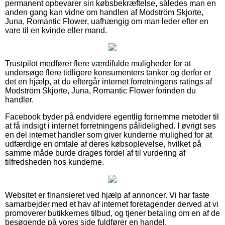
permanent opbevarer sin købsbekræftelse, således man en
anden gang kan vidne om handlen af Modström Skjorte,
Juna, Romantic Flower, uafhængig om man leder efter en
vare til en kvinde eller mand.
Trustpilot medfører flere værdifulde muligheder for at
undersøge flere tidligere konsumenters tanker og derfor er
det en hjælp, at du eftergår internet forretningens ratings af
Modström Skjorte, Juna, Romantic Flower forinden du
handler.
Facebook byder på endvidere egentlig fornemme metoder til
at få indsigt i internet forretningens pålidelighed. I øvrigt ses
en del internet handler som giver kunderne mulighed for at
udfærdige en omtale af deres købsoplevelse, hvilket på
samme måde burde drages fordel af til vurdering af
tilfredsheden hos kunderne.
Websitet er finansieret ved hjælp af annoncer. Vi har faste
samarbejder med et hav af internet foretagender derved at vi
promoverer butikkernes tilbud, og tjener betaling om en af de
besøgende på vores side fuldfører en handel.