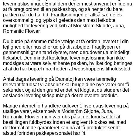
leveringsløsninger. En af dem der er mest anvendt er lige nu
at få bragt ordren til en pakkeshop, og så henter du bare
pakken når du har tid. Fragtløsningen er altså særdeles
overkommelig, og typisk ligeledes den mest letkøbte
mulighed for levering ved køb af Modström Skjorte, Juna,
Romantic Flower.
Du burde på samme måde vælge at få ordren leveret til din
lejlighed eller hus eller ud på dit arbejde. Fragttypen er
gennemsnitligt en tand dyrere, men derudover ualmindeligt
fleksibel. Den mindst kostelige leveringsløsning kan ikke
modsiges at være selv at hente pakken, hvilket dog betinges
af at du har bopæl i nærheden af webshoppens tilholdssted.
Antal dages levering på Dametøj kan være temmelig
relevant forudsat vi absolut skal bruge dine nye varer om få
sekunder, og af den grund er det ret klogt at du studerer det
anslåede leveringstidspunkt på det relevante produkt.
Mange internet forhandlere udlover 1 hverdags levering på
utallige varer, eksempelvis Modström Skjorte, Juna,
Romantic Flower, men vær obs på at det forudsætter at
bestillingen fuldbyrdes inden et angivent klokkeslæt, med
det formål at de garanteret kan nå at få produktet sendt
afsted forinden pakkepersonalet har fri.