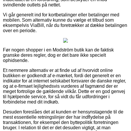
svindlende outlets på nettet.
Vi går generelt ind for kortbetalinger eller betalinger med
mobilen. Som alternativ kunne du vælge et tilbud som
eksempelvis ViaBill, når du foretrækker at dække betalingen
over en periode.
Før nogen shopper i en Modström butik kan de faktisk
granske deres regler, dog er det bare ikke specielt
ophidsende.
Et nemmere alternativ er at finde ud af hvorvidt online
butikken er godkendt af e-mærket, fordi det generelt er en
indikator for at internet selskabet forsvarer de danske regler,
og at e-firmaet lejlighedsvis vurderes af fagmænd der er
meget fortrolige de gældende vilkår. Dette er en god genvej
til hjælpende service, for så vidt du får udfordringer i
forbindelse med dit indkøb.
Desuden foreslåes det at kunden er hensynstagende til de
mest essentielle retningslinjer der har indflydelse på
transaktionen, for eksempel den byttepolitik forretningen
bruger. I relation til det er det desuden vigtigt, at man