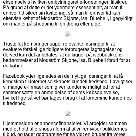
eksempelvis hvilken ombytningsret e-forretningen tilsikrer.
På grund af dette er det ydermere essesentielt, at man til
enhver tid sikrer sin kvittering, så man til enhver tid kan
eftervise købet af Modström Skjorte, Isa, Bluebell, ligegyldigt
om man er på shopping til en dreng eller pige.
Trustpilot frembringer super relevante løsninger til at
evaluere forskellige tidligere forbrugeres iagttagelser og
derved kan det anbefales, at du kigger på webbutikkens
bedømmelser af Modström Skjorte, Isa, Bluebell forud for at
du køber.
Facebook yder ligeledes en del nyttige løsninger til at få
kendskab til internet selskabets kundetilfredshed. I øvrigt ser
vi mange e-firmaer som giver kunderne mulighed for at
sammensætte en anmeldelse af deres købsoplevelse,
hvilket lige så vel bør tages i brug til at fornemme kundernes
tilfredshed.
Hjemmesiden er annoncefinansieret. Vi arbejder sammen
med et hold af e-shops i form af at vi fremviser butikkernes
tilbud, og tager godtgørelse for så vidt en bruger fra vores