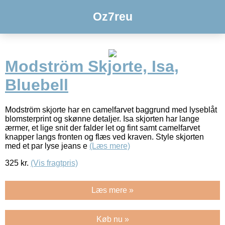
Oz7reu
Modström Skjorte, Isa,
Bluebell
Modström skjorte har en camelfarvet baggrund med lyseblåt
blomsterprint og skønne detaljer. Isa skjorten har lange
ærmer, et lige snit der falder let og fint samt camelfarvet
knapper langs fronten og flæs ved kraven. Style skjorten
med et par lyse jeans e
(Læs mere)
325
kr.
(Vis fragtpris)
Læs mere »
Køb nu »