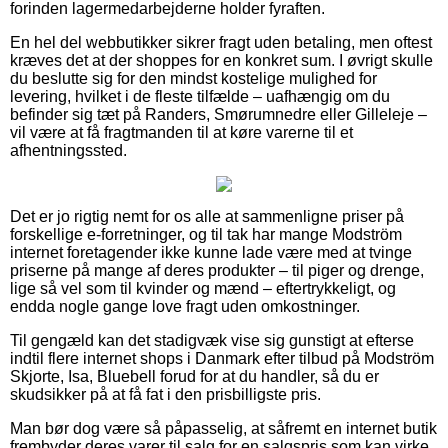
forinden lagermedarbejderne holder fyraften.
En hel del webbutikker sikrer fragt uden betaling, men oftest
kræves det at der shoppes for en konkret sum. I øvrigt skulle
du beslutte sig for den mindst kostelige mulighed for
levering, hvilket i de fleste tilfælde – uafhængig om du
befinder sig tæt på Randers, Smørumnedre eller Gilleleje –
vil være at få fragtmanden til at køre varerne til et
afhentningssted.
Det er jo rigtig nemt for os alle at sammenligne priser på
forskellige e-forretninger, og til tak har mange Modström
internet foretagender ikke kunne lade være med at tvinge
priserne på mange af deres produkter – til piger og drenge,
lige så vel som til kvinder og mænd – eftertrykkeligt, og
endda nogle gange love fragt uden omkostninger.
Til gengæld kan det stadigvæk vise sig gunstigt at efterse
indtil flere internet shops i Danmark efter tilbud på Modström
Skjorte, Isa, Bluebell forud for at du handler, så du er
skudsikker på at få fat i den prisbilligste pris.
Man bør dog være så påpasselig, at såfremt en internet butik
frembyder deres varer til salg for en salgspris som kan virke