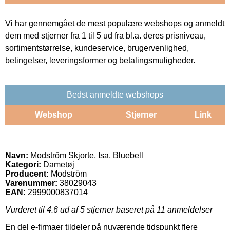
Vi har gennemgået de mest populære webshops og anmeldt
dem med stjerner fra 1 til 5 ud fra bl.a. deres prisniveau,
sortimentstørrelse, kundeservice, brugervenlighed,
betingelser, leveringsformer og betalingsmuligheder.
Bedst anmeldte webshops
Webshop
Stjerner
Link
Navn:
Modström Skjorte, Isa, Bluebell
Kategori:
Dametøj
Producent:
Modström
Varenummer:
38029043
EAN:
2999000837014
Vurderet til
4.6
ud af 5 stjerner baseret på
11
anmeldelser
En del e-firmaer tildeler på nuværende tidspunkt flere