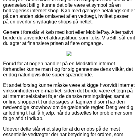
grænseløst billig, kunne det ofte være et symbol på en
bedragerisk internet shop. Køb med gængse betalingskort er
på den anden side omfavnet af en vedtægt, hvilket passer
på en overfor snydagtige shops på nettet.
Generelt foreslår vi køb med kort eller MobilePay. Alternativt
burde du anvende et afdragstilbud som f.eks. ViaBill, såfremt
du agter at finansiere prisen af flere omgange.
Forud for at nogen handler på en Modström internet
forhandler kunne man i og for sig gennemse dens vilkår, det
er dog naturligvis ikke super spændende.
Et andet forslag kunne måske være at kigge hvorvidt internet
virksomheden er e-mærket, siden det burde være et tegn på
at internet selskabet føjer de danske retningslinjer, samt at
online shoppen tit undersøges af fagmænd som har den
nødvendige knowhow om de gældende regler. Det giver dig
anledning til at få hjælp, når du udsættes for problemer som
følge af dit indkøb.
Udover dette slår vi et slag for at du er obs på de mest
essentielle vedtægter der har betydning for ordren, som