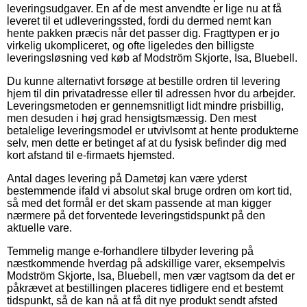
leveringsudgaver. En af de mest anvendte er lige nu at få
leveret til et udleveringssted, fordi du dermed nemt kan
hente pakken præcis når det passer dig. Fragttypen er jo
virkelig ukompliceret, og ofte ligeledes den billigste
leveringsløsning ved køb af Modström Skjorte, Isa, Bluebell.
Du kunne alternativt forsøge at bestille ordren til levering
hjem til din privatadresse eller til adressen hvor du arbejder.
Leveringsmetoden er gennemsnitligt lidt mindre prisbillig,
men desuden i høj grad hensigtsmæssig. Den mest
betalelige leveringsmodel er utvivlsomt at hente produkterne
selv, men dette er betinget af at du fysisk befinder dig med
kort afstand til e-firmaets hjemsted.
Antal dages levering på Dametøj kan være yderst
bestemmende ifald vi absolut skal bruge ordren om kort tid,
så med det formål er det skam passende at man kigger
nærmere på det forventede leveringstidspunkt på den
aktuelle vare.
Temmelig mange e-forhandlere tilbyder levering på
næstkommende hverdag på adskillige varer, eksempelvis
Modström Skjorte, Isa, Bluebell, men vær vagtsom da det er
påkrævet at bestillingen placeres tidligere end et bestemt
tidspunkt, så de kan nå at få dit nye produkt sendt afsted