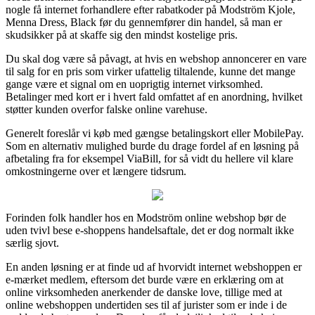
nogle få internet forhandlere efter rabatkoder på Modström Kjole,
Menna Dress, Black før du gennemfører din handel, så man er
skudsikker på at skaffe sig den mindst kostelige pris.
Du skal dog være så påvagt, at hvis en webshop annoncerer en vare
til salg for en pris som virker ufattelig tiltalende, kunne det mange
gange være et signal om en uoprigtig internet virksomhed.
Betalinger med kort er i hvert fald omfattet af en anordning, hvilket
støtter kunden overfor falske online varehuse.
Generelt foreslår vi køb med gængse betalingskort eller MobilePay.
Som en alternativ mulighed burde du drage fordel af en løsning på
afbetaling fra for eksempel ViaBill, for så vidt du hellere vil klare
omkostningerne over et længere tidsrum.
Forinden folk handler hos en Modström online webshop bør de
uden tvivl bese e-shoppens handelsaftale, det er dog normalt ikke
særlig sjovt.
En anden løsning er at finde ud af hvorvidt internet webshoppen er
e-mærket medlem, eftersom det burde være en erklæring om at
online virksomheden anerkender de danske love, tillige med at
online webshoppen undertiden ses til af jurister som er inde i de