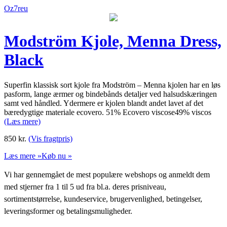
Oz7reu
Modström Kjole, Menna Dress,
Black
Superfin klassisk sort kjole fra Modström – Menna kjolen har en løs
pasform, lange ærmer og bindebånds detaljer ved halsudskæringen
samt ved håndled. Ydermere er kjolen blandt andet lavet af det
bæredygtige materiale ecovero. 51% Ecovero viscose49% viscos
(Læs mere)
850
kr.
(Vis fragtpris)
Læs mere »
Køb nu »
Vi har gennemgået de mest populære webshops og anmeldt dem
med stjerner fra 1 til 5 ud fra bl.a. deres prisniveau,
sortimentstørrelse, kundeservice, brugervenlighed, betingelser,
leveringsformer og betalingsmuligheder.