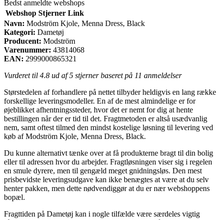
Bedst anmeldte webshops
Webshop
Stjerner
Link
Navn:
Modström Kjole, Menna Dress, Black
Kategori:
Dametøj
Producent:
Modström
Varenummer:
43814068
EAN:
2999000865321
Vurderet til
4.8
ud af 5 stjerner baseret på
11
anmeldelser
Størstedelen af forhandlere på nettet tilbyder heldigvis en lang række
forskellige leveringsmodeller. En af de mest almindelige er for
øjeblikket afhentningssteder, hvor det er nemt for dig at hente
bestillingen når der er tid til det. Fragtmetoden er altså usædvanlig
nem, samt oftest tilmed den mindst kostelige løsning til levering ved
køb af Modström Kjole, Menna Dress, Black.
Du kunne alternativt tænke over at få produkterne bragt til din bolig
eller til adressen hvor du arbejder. Fragtløsningen viser sig i regelen
en smule dyrere, men til gengæld meget gnidningsløs. Den mest
prisbevidste leveringsudgave kan ikke benægtes at være at du selv
henter pakken, men dette nødvendiggør at du er nær webshoppens
bopæl.
Fragttiden på Dametøj kan i nogle tilfælde være særdeles vigtig