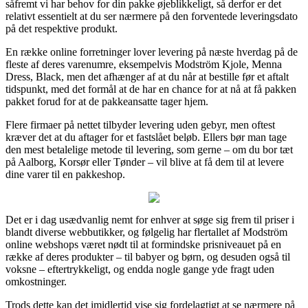
såfremt vi har behov for din pakke øjeblikkeligt, så derfor er det
relativt essentielt at du ser nærmere på den forventede leveringsdato
på det respektive produkt.
En række online forretninger lover levering på næste hverdag på de
fleste af deres varenumre, eksempelvis Modström Kjole, Menna
Dress, Black, men det afhænger af at du når at bestille før et aftalt
tidspunkt, med det formål at de har en chance for at nå at få pakken
pakket forud for at de pakkeansatte tager hjem.
Flere firmaer på nettet tilbyder levering uden gebyr, men oftest
kræver det at du aftager for et fastslået beløb. Ellers bør man tage
den mest betalelige metode til levering, som gerne – om du bor tæt
på Aalborg, Korsør eller Tønder – vil blive at få dem til at levere
dine varer til en pakkeshop.
Det er i dag usædvanlig nemt for enhver at søge sig frem til priser i
blandt diverse webbutikker, og følgelig har flertallet af Modström
online webshops været nødt til at formindske prisniveauet på en
række af deres produkter – til babyer og børn, og desuden også til
voksne – eftertrykkeligt, og endda nogle gange yde fragt uden
omkostninger.
Trods dette kan det imidlertid vise sig fordelagtigt at se nærmere på