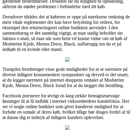
gældende bestemmelser. Desuden får du lejlighed til opbakning,
såfremt du møder problemer i forbindelse med dit køb.
Derudover tilrådes det at køberen er oppe på mærkerne omkring de
mest vitale reglementer der kan have betydning for ordren, for
eksempel den returneringsret online butikken anvender. I den
sammenhæng er det samtidig vigtigt, at man stadig beholder sin
faktura e-mail, så man når som helst vil kunne vidne om sit køb af
Modström Kjole, Menna Dress, Black, uafhængig om du er på
indkøb til en kvinde eller mand.
Trustpilot frembringer visse gode muligheder for at se nærmere på
diverse tidligere konsumenters synspunkter og derved er det smart,
at du kigger nærmere på internet shoppens omtaler af Modström
Kjole, Menna Dress, Black forud for at du lægger din bestilling.
Facebook præsterer for øvrigt en lang række hensigtsmæssige
løsninger til at få indblik i internet virksomhedens kundefokus. Her
ser vi nogle online butikker som giver kunderne mulighed for at
forfatte en omtale af deres køb, hvilket tillige bør drages fordel af til
at danne dig et indtryk af tidligere kunders oplevelser.