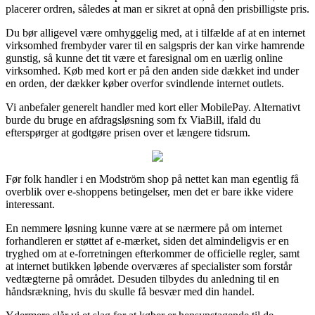
placerer ordren, således at man er sikret at opnå den prisbilligste pris.
Du bør alligevel være omhyggelig med, at i tilfælde af at en internet
virksomhed frembyder varer til en salgspris der kan virke hamrende
gunstig, så kunne det tit være et faresignal om en uærlig online
virksomhed. Køb med kort er på den anden side dækket ind under
en orden, der dækker køber overfor svindlende internet outlets.
Vi anbefaler generelt handler med kort eller MobilePay. Alternativt
burde du bruge en afdragsløsning som fx ViaBill, ifald du
efterspørger at godtgøre prisen over et længere tidsrum.
Før folk handler i en Modström shop på nettet kan man egentlig få
overblik over e-shoppens betingelser, men det er bare ikke videre
interessant.
En nemmere løsning kunne være at se nærmere på om internet
forhandleren er støttet af e-mærket, siden det almindeligvis er en
tryghed om at e-forretningen efterkommer de officielle regler, samt
at internet butikken løbende overværes af specialister som forstår
vedtægterne på området. Desuden tilbydes du anledning til en
håndsrækning, hvis du skulle få besvær med din handel.