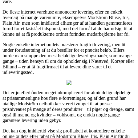
vare.
De fleste internet varehuse annoncerer levering efter en enkelt
hverdag på mange varenumre, eksempelvis Modström Bluse, Iris,
Plain Air, men som imidlertid afhænger af at handlen gemmenføres
forud for et fastslået tidspunkt, med det formål at de har udsigt til at
kunne nå at få produkterne ordnet forinden medarbejderne har fri.
Nogle enkelte internet outlets præsterer fragtfri levering, men tit
under forudsætning af at du bestiller for et præcist beløb. Ellers
burde man snuppe den mest betalelige leveringsmanér, som mange
gange – uden hensyn til om du opholder sig i Næstved, Korsør eller
Billund – er at få fragtfirmaet til at levere dine varer til et
udleveringssted.
Det er jo efterhånden meget ukompliceret for almindelige dødelige
at prissammenligne hos flere e-forretninger, og af den grund har
utallige Modström netbutikker været tvunget til at presse
prisniveauet på mange af deres produkter – til piger og drenge, samt
også til mænd og kvinder – voldsomt, og endda nogle gange
garantere levering uden gebyr.
Det kan dog imidlertid vise sig profitabelt at kontrollere enkelte
online outlets efter rabat på Modström Bluse, Iris, Plain Air før du