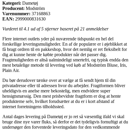
Kategori:
Dametøj
Producent:
Modström
Varenummer:
37168863
EAN:
2999000831630
Vurderet til
4.1
ud af 5 stjerner baseret på
21
anmeldelser
Flere internet outlets yder på nuværende tidspunkt en hel del
forskellige leveringsmuligheder. En af de populære er i øjeblikket at
få bragt ordren til en pakkeshop, hvor det nemlig er ret fleksibelt for
dig at kunne hente de købte produkter når det passer dig.
Fragtmuligheden er altså ualmindeligt smertefri, og typisk endda den
mest betalelige metode til levering ved køb af Modström Bluse, Iris,
Plain Air.
Du bør derudover tænke over at vælge at få sendt hjem til din
privatadresse eller til adressen hvor du arbejder. Fragtformen bliver
uheldigvis en anelse mere bekostelig, men endvidere super
hensigtsmæssig. Den mest prisbevidste fragtform er dog at hente
produkterne selv, hvilket forudsætter at du er i kort afstand af
internet forretningens tilholdssted.
Antal dages levering på Dametøj er jo ret så væsentlig ifald vi skal
bruge dine nye varer fluks, så derfor er det tydeligvis fornuftigt at du
undersøger den forventede leveringsdato for den vedkommende