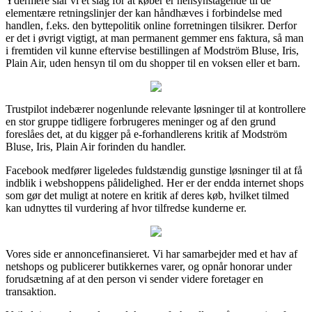
Ydermere slår vi et slag for at køber er hensynstagende til de
elementære retningslinjer der kan håndhæves i forbindelse med
handlen, f.eks. den byttepolitik online forretningen tilsikrer. Derfor
er det i øvrigt vigtigt, at man permanent gemmer ens faktura, så man
i fremtiden vil kunne eftervise bestillingen af Modström Bluse, Iris,
Plain Air, uden hensyn til om du shopper til en voksen eller et barn.
Trustpilot indebærer nogenlunde relevante løsninger til at kontrollere
en stor gruppe tidligere forbrugeres meninger og af den grund
foreslåes det, at du kigger på e-forhandlerens kritik af Modström
Bluse, Iris, Plain Air forinden du handler.
Facebook medfører ligeledes fuldstændig gunstige løsninger til at få
indblik i webshoppens pålidelighed. Her er der endda internet shops
som gør det muligt at notere en kritik af deres køb, hvilket tilmed
kan udnyttes til vurdering af hvor tilfredse kunderne er.
Vores side er annoncefinansieret. Vi har samarbejder med et hav af
netshops og publicerer butikkernes varer, og opnår honorar under
forudsætning af at den person vi sender videre foretager en
transaktion.