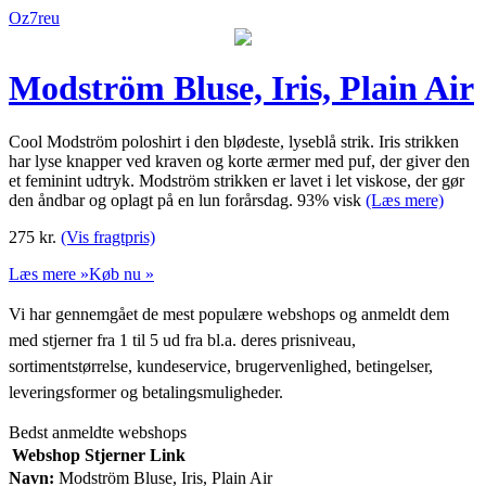
Oz7reu
Modström Bluse, Iris, Plain Air
Cool Modström poloshirt i den blødeste, lyseblå strik. Iris strikken
har lyse knapper ved kraven og korte ærmer med puf, der giver den
et feminint udtryk. Modström strikken er lavet i let viskose, der gør
den åndbar og oplagt på en lun forårsdag. 93% visk
(Læs mere)
275
kr.
(Vis fragtpris)
Læs mere »
Køb nu »
Vi har gennemgået de mest populære webshops og anmeldt dem
med stjerner fra 1 til 5 ud fra bl.a. deres prisniveau,
sortimentstørrelse, kundeservice, brugervenlighed, betingelser,
leveringsformer og betalingsmuligheder.
Bedst anmeldte webshops
Webshop
Stjerner
Link
Navn:
Modström Bluse, Iris, Plain Air