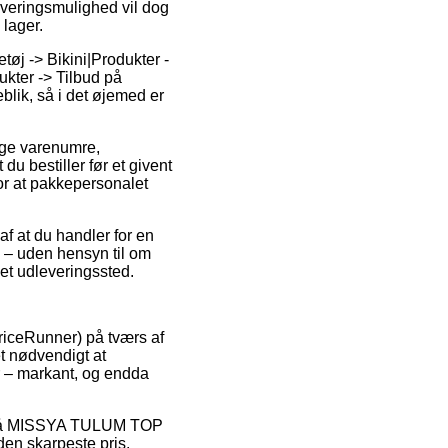
everingsmulighed vil dog
 lager.
tøj -> Bikini|Produkter -
ukter -> Tilbud på
blik, så i det øjemed er
nge varenumre,
bestiller før et givent
 for at pakkepersonalet
af at du handler for en
 – uden hensyn til om
 et udleveringssted.
PriceRunner) på tværs af
et nødvendigt at
er – markant, og endda
bat på MISSYA TULUM TOP
en skarpeste pris.