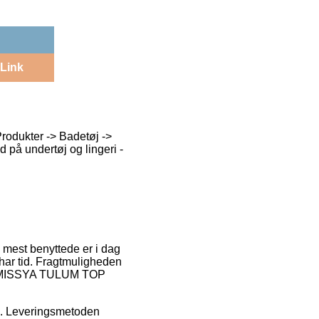
Link
Produkter -> Badetøj ->
 på undertøj og lingeri -
n mest benyttede er i dag
u har tid. Fragtmuligheden
 af MISSYA TULUM TOP
ds. Leveringsmetoden