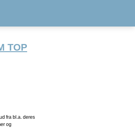
M TOP
 fra bl.a. deres
mer og