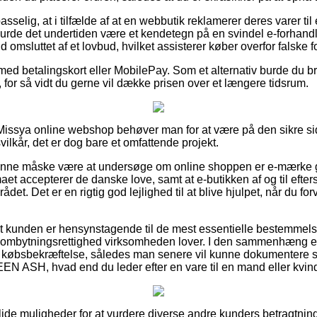
selig, at i tilfælde af at en webbutik reklamerer deres varer til
 burde det undertiden være et kendetegn på en svindel e-forhandl
ald omsluttet af et lovbud, hvilket assisterer køber overfor falske f
r med betalingskort eller MobilePay. Som et alternativ burde du 
for så vidt du gerne vil dække prisen over et længere tidsrum.
issya online webshop behøver man for at være på den sikre sid
ilkår, det er dog bare et omfattende projekt.
unne måske være at undersøge om online shoppen er e-mærke g
rmaet accepterer de danske love, samt at e-butikken af og til efte
ådet. Det er en rigtig god lejlighed til at blive hjulpet, når du fo
 at kunden er hensynstagende til de mest essentielle bestemmels
n ombytningsrettighed virksomheden lover. I den sammenhæng er 
n købsbekræftelse, således man senere vil kunne dokumentere s
SH, hvad end du leder efter en vare til en mand eller kvin
solide muligheder for at vurdere diverse andre kunders betragtning