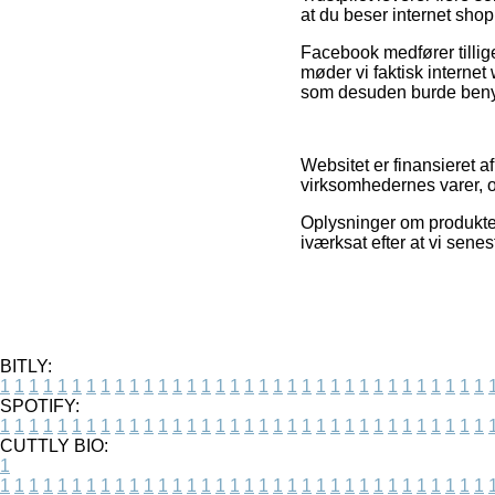
at du beser internet s
Facebook medfører tillige
møder vi faktisk interne
som desuden burde benytte
Websitet er finansieret af
virksomhedernes varer, o
Oplysninger om produkter
iværksat efter at vi sen
BITLY:
1
1
1
1
1
1
1
1
1
1
1
1
1
1
1
1
1
1
1
1
1
1
1
1
1
1
1
1
1
1
1
1
1
1
SPOTIFY:
1
1
1
1
1
1
1
1
1
1
1
1
1
1
1
1
1
1
1
1
1
1
1
1
1
1
1
1
1
1
1
1
1
1
CUTTLY BIO:
1
1
1
1
1
1
1
1
1
1
1
1
1
1
1
1
1
1
1
1
1
1
1
1
1
1
1
1
1
1
1
1
1
1
1