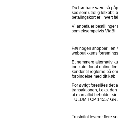
Du bør bare være så påpas
ses som utrolig letkøbt,
betalingskort er i hvert f
Vi anbefaler bestillinge
som eksempelvis ViaBill, 
Før nogen shopper i en M
webbutikkens forretningsv
Et nemmere alternativ k
indikator for at online fi
kender til reglerne på omr
forbindelse med dit køb.
For øvrigt foreslåes det
transaktionen, f.eks. de
at man altid beholder si
TULUM TOP 14557 GREEN A
Trustpilot leverer flere 