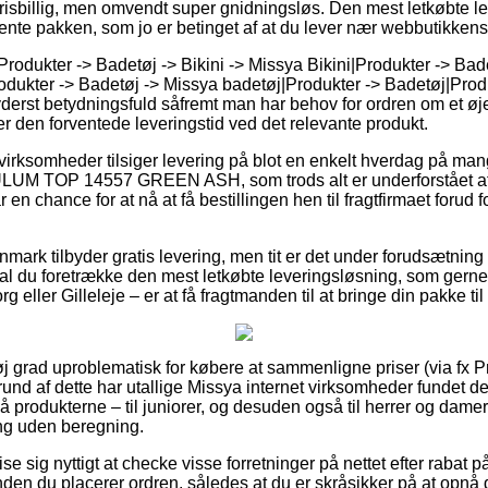
 prisbillig, men omvendt super gnidningsløs. Den mest letkøbte l
ente pakken, som jo er betinget af at du lever nær webbutikkens
rodukter -> Badetøj -> Bikini -> Missya Bikini|Produkter -> Bade
rodukter -> Badetøj -> Missya badetøj|Produkter -> Badetøj|Prod
 yderst betydningsfuld såfremt man har behov for ordren om et øje
rser den forventede leveringstid ved det relevante produkt.
irksomheder tilsiger levering på blot en enkelt hverdag på ma
M TOP 14557 GREEN ASH, som trods alt er underforstået at du 
 en chance for at nå at få bestillingen hen til fragtfirmaet forud
nmark tilbyder gratis levering, men tit er det under forudsætning 
al du foretrække den mest letkøbte leveringsløsning, som gerne
 eller Gilleleje – er at få fragtmanden til at bringe din pakke til
øj grad uproblematisk for købere at sammenligne priser (via fx 
grund af dette har utallige Missya internet virksomheder fundet d
å produkterne – til juniorer, og desuden også til herrer og dam
ng uden beregning.
se sig nyttigt at checke visse forretninger på nettet efter ra
 du placerer ordren, således at du er skråsikker på at opnå d