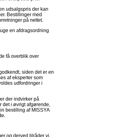
 en udsalgspris der kan
er. Bestillinger med
orretninger på nettet.
bruge en afdragsordning
e få overblik over
odkendt, siden det er en
rses af eksperter som
rvoldes udfordringer i
er der indvirker på
det i øvrigt afgørende,
in bestilling af MISSYA
de.
er og derved tilråder vi,