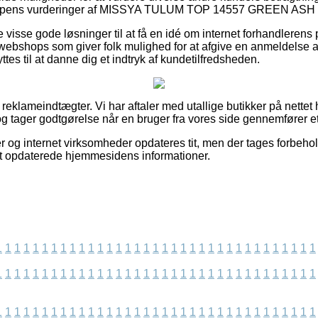
hoppens vurderinger af MISSYA TULUM TOP 14557 GREEN ASH 
 visse gode løsninger til at få en idé om internet forhandlerens p
t webshops som giver folk mulighed for at afgive en anmeldelse 
s til at danne dig et indtryk af kundetilfredsheden.
 reklameindtægter. Vi har aftaler med utallige butikker på nettet 
g tager godtgørelse når en bruger fra vores side gennemfører e
 og internet virksomheder opdateres tit, men der tages forbehol
est opdaterede hjemmesidens informationer.
1
1
1
1
1
1
1
1
1
1
1
1
1
1
1
1
1
1
1
1
1
1
1
1
1
1
1
1
1
1
1
1
1
1
1
1
1
1
1
1
1
1
1
1
1
1
1
1
1
1
1
1
1
1
1
1
1
1
1
1
1
1
1
1
1
1
1
1
1
1
1
1
1
1
1
1
1
1
1
1
1
1
1
1
1
1
1
1
1
1
1
1
1
1
1
1
1
1
1
1
1
1
1
1
1