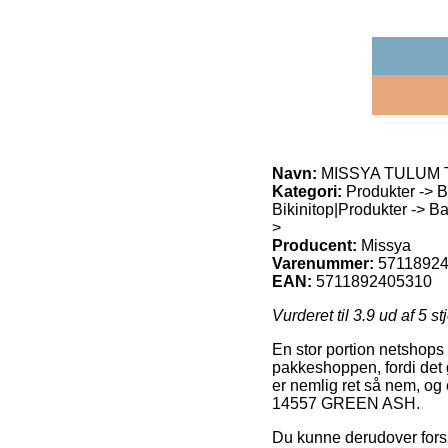
Navn:
MISSYA TULUM 
Kategori:
Produkter -> Ba
Bikinitop|Produkter -> Ba
>
Producent:
Missya
Varenummer:
5711892
EAN:
5711892405310
Vurderet til
3.9
ud af 5 st
En stor portion netshops 
pakkeshoppen, fordi det gi
er nemlig ret så nem, o
14557 GREEN ASH.
Du kunne derudover forsø