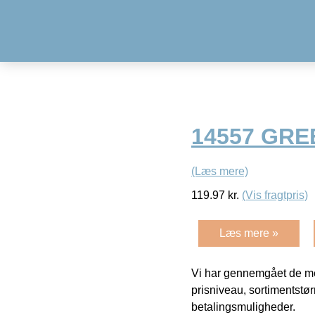
14557 GRE
(Læs mere)
119.97
kr.
(Vis fragtpris)
Læs mere »
Vi har gennemgået de mes
prisniveau, sortimentstø
betalingsmuligheder.