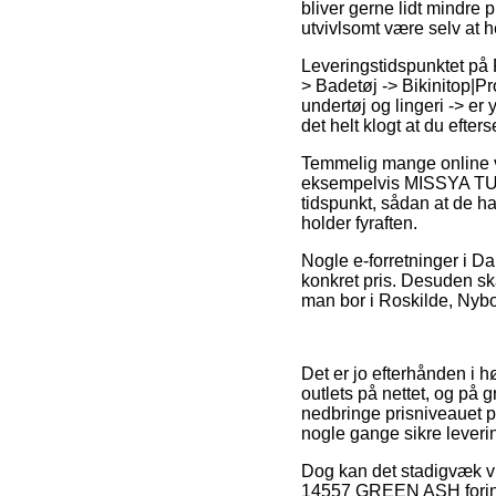
bliver gerne lidt mindre
utvivlsomt være selv at h
Leveringstidspunktet på P
> Badetøj -> Bikinitop|P
undertøj og lingeri -> er
det helt klogt at du efte
Temmelig mange online v
eksempelvis MISSYA TULU
tidspunkt, sådan at de har
holder fyraften.
Nogle e-forretninger i Da
konkret pris. Desuden sk
man bor i Roskilde, Nyborg
Det er jo efterhånden i h
outlets på nettet, og på 
nedbringe prisniveauet p
nogle gange sikre leveri
Dog kan det stadigvæk vi
14557 GREEN ASH forinden