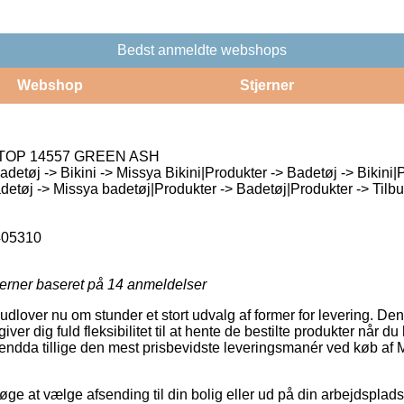
Bedst anmeldte webshops
Webshop
Stjerner
TOP 14557 GREEN ASH
detøj -> Bikini -> Missya Bikini|Produkter -> Badetøj -> Bikini|
detøj -> Missya badetøj|Produkter -> Badetøj|Produkter -> Tilbud
405310
jerner baseret på
14
anmeldelser
udlover nu om stunder et stort udvalg af former for levering. De
ver dig fuld fleksibilitet til at hente de bestilte produkter når d
g endda tillige den mest prisbevidste leveringsmanér ved køb
ge at vælge afsending til din bolig eller ud på din arbejdspla