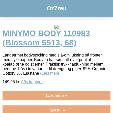
Oz7reu
MINYMO BODY 110983
(Blossom 5513, 68)
Langærmet bodystocking med slå-om lukning på fronten
med trykknapper. Bodyen har sødt all-over print af
koalabjørne og stjerner. Praktisk trykknaplukning mellem
benene. Fås i to varianter til drenge og piger. 95% Organic
Cotton/ 5% Elastane
(Læs mere)
149.95
kr.
(Vis fragtpris)
Læs mere »
Køb nu »