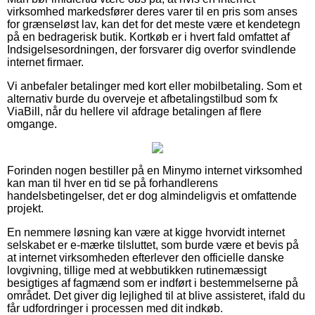
virksomhed markedsfører deres varer til en pris som anses
for grænseløst lav, kan det for det meste være et kendetegn
på en bedragerisk butik. Kortkøb er i hvert fald omfattet af
Indsigelsesordningen, der forsvarer dig overfor svindlende
internet firmaer.
Vi anbefaler betalinger med kort eller mobilbetaling. Som et
alternativ burde du overveje et afbetalingstilbud som fx
ViaBill, når du hellere vil afdrage betalingen af flere
omgange.
Forinden nogen bestiller på en Minymo internet virksomhed
kan man til hver en tid se på forhandlerens
handelsbetingelser, det er dog almindeligvis et omfattende
projekt.
En nemmere løsning kan være at kigge hvorvidt internet
selskabet er e-mærke tilsluttet, som burde være et bevis på
at internet virksomheden efterlever den officielle danske
lovgivning, tillige med at webbutikken rutinemæssigt
besigtiges af fagmænd som er indført i bestemmelserne på
området. Det giver dig lejlighed til at blive assisteret, ifald du
får udfordringer i processen med dit indkøb.