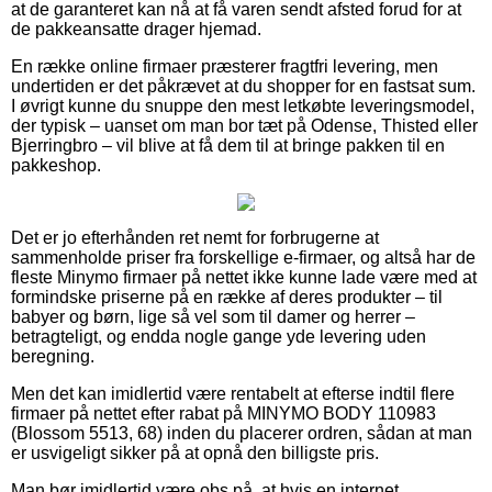
at de garanteret kan nå at få varen sendt afsted forud for at
de pakkeansatte drager hjemad.
En række online firmaer præsterer fragtfri levering, men
undertiden er det påkrævet at du shopper for en fastsat sum.
I øvrigt kunne du snuppe den mest letkøbte leveringsmodel,
der typisk – uanset om man bor tæt på Odense, Thisted eller
Bjerringbro – vil blive at få dem til at bringe pakken til en
pakkeshop.
Det er jo efterhånden ret nemt for forbrugerne at
sammenholde priser fra forskellige e-firmaer, og altså har de
fleste Minymo firmaer på nettet ikke kunne lade være med at
formindske priserne på en række af deres produkter – til
babyer og børn, lige så vel som til damer og herrer –
betragteligt, og endda nogle gange yde levering uden
beregning.
Men det kan imidlertid være rentabelt at efterse indtil flere
firmaer på nettet efter rabat på MINYMO BODY 110983
(Blossom 5513, 68) inden du placerer ordren, sådan at man
er usvigeligt sikker på at opnå den billigste pris.
Man bør imidlertid være obs på, at hvis en internet