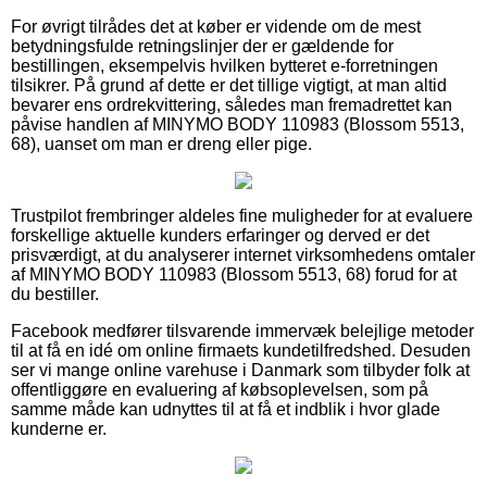
For øvrigt tilrådes det at køber er vidende om de mest
betydningsfulde retningslinjer der er gældende for
bestillingen, eksempelvis hvilken bytteret e-forretningen
tilsikrer. På grund af dette er det tillige vigtigt, at man altid
bevarer ens ordrekvittering, således man fremadrettet kan
påvise handlen af MINYMO BODY 110983 (Blossom 5513,
68), uanset om man er dreng eller pige.
Trustpilot frembringer aldeles fine muligheder for at evaluere
forskellige aktuelle kunders erfaringer og derved er det
prisværdigt, at du analyserer internet virksomhedens omtaler
af MINYMO BODY 110983 (Blossom 5513, 68) forud for at
du bestiller.
Facebook medfører tilsvarende immervæk belejlige metoder
til at få en idé om online firmaets kundetilfredshed. Desuden
ser vi mange online varehuse i Danmark som tilbyder folk at
offentliggøre en evaluering af købsoplevelsen, som på
samme måde kan udnyttes til at få et indblik i hvor glade
kunderne er.