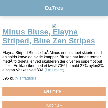
Oz7reu
Minus Bluse, Elayna
Striped, Blue Zen Stripes
Elayna Striped Blouse fraÂ Minus er en stribet skjorte med
en spids krave og hvide knapper. Blusen har lange ærmer
medÂ fold-detaljer ved skulderen der giver en superflot puf
effekt. En klassiker med et twist! 70% bomuld 27% nylon3%
elastan Vaskes ved 30Â
(Læs mere)
595
kr.
(Vis fragtpris)
Læs mere »
Køb nu »