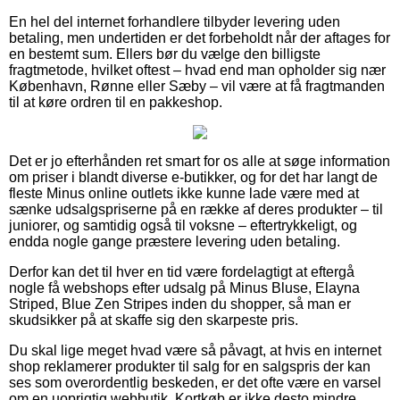
En hel del internet forhandlere tilbyder levering uden
betaling, men undertiden er det forbeholdt når der aftages for
en bestemt sum. Ellers bør du vælge den billigste
fragtmetode, hvilket oftest – hvad end man opholder sig nær
København, Rønne eller Sæby – vil være at få fragtmanden
til at køre ordren til en pakkeshop.
Det er jo efterhånden ret smart for os alle at søge information
om priser i blandt diverse e-butikker, og for det har langt de
fleste Minus online outlets ikke kunne lade være med at
sænke udsalgspriserne på en række af deres produkter – til
juniorer, og samtidig også til voksne – eftertrykkeligt, og
endda nogle gange præstere levering uden betaling.
Derfor kan det til hver en tid være fordelagtigt at eftergå
nogle få webshops efter udsalg på Minus Bluse, Elayna
Striped, Blue Zen Stripes inden du shopper, så man er
skudsikker på at skaffe sig den skarpeste pris.
Du skal lige meget hvad være så påvagt, at hvis en internet
shop reklamerer produkter til salg for en salgspris der kan
ses som overordentlig beskeden, er det ofte være en varsel
om en uoprigtig webbutik. Kortkøb er ikke desto mindre