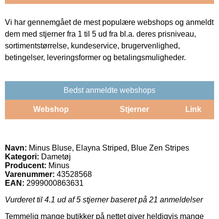
Vi har gennemgået de mest populære webshops og anmeldt
dem med stjerner fra 1 til 5 ud fra bl.a. deres prisniveau,
sortimentstørrelse, kundeservice, brugervenlighed,
betingelser, leveringsformer og betalingsmuligheder.
Bedst anmeldte webshops
Webshop
Stjerner
Link
Navn:
Minus Bluse, Elayna Striped, Blue Zen Stripes
Kategori:
Dametøj
Producent:
Minus
Varenummer:
43528568
EAN:
2999000863631
Vurderet til
4.1
ud af 5 stjerner baseret på
21
anmeldelser
Temmelig mange butikker på nettet giver heldigvis mange