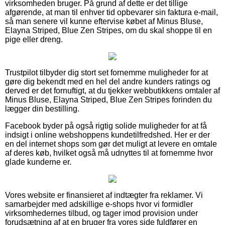
virksomheden bruger. På grund af dette er det tillige
afgørende, at man til enhver tid opbevarer sin faktura e-mail,
så man senere vil kunne eftervise købet af Minus Bluse,
Elayna Striped, Blue Zen Stripes, om du skal shoppe til en
pige eller dreng.
Trustpilot tilbyder dig stort set fornemme muligheder for at
gøre dig bekendt med en hel del andre kunders ratings og
derved er det fornuftigt, at du tjekker webbutikkens omtaler af
Minus Bluse, Elayna Striped, Blue Zen Stripes forinden du
lægger din bestilling.
Facebook byder på også rigtig solide muligheder for at få
indsigt i online webshoppens kundetilfredshed. Her er der
en del internet shops som gør det muligt at levere en omtale
af deres køb, hvilket også må udnyttes til at fornemme hvor
glade kunderne er.
Vores website er finansieret af indtægter fra reklamer. Vi
samarbejder med adskillige e-shops hvor vi formidler
virksomhedernes tilbud, og tager imod provision under
forudsætning af at en bruger fra vores side fuldfører en