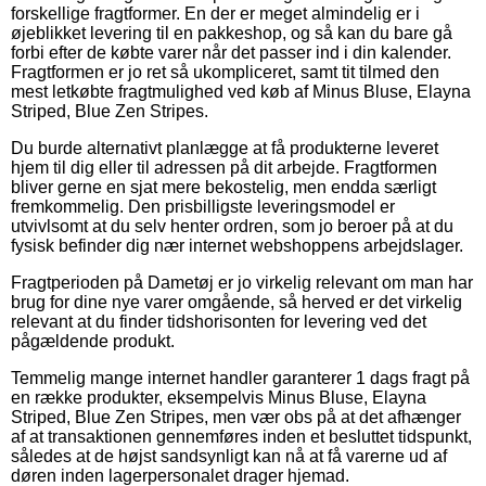
forskellige fragtformer. En der er meget almindelig er i
øjeblikket levering til en pakkeshop, og så kan du bare gå
forbi efter de købte varer når det passer ind i din kalender.
Fragtformen er jo ret så ukompliceret, samt tit tilmed den
mest letkøbte fragtmulighed ved køb af Minus Bluse, Elayna
Striped, Blue Zen Stripes.
Du burde alternativt planlægge at få produkterne leveret
hjem til dig eller til adressen på dit arbejde. Fragtformen
bliver gerne en sjat mere bekostelig, men endda særligt
fremkommelig. Den prisbilligste leveringsmodel er
utvivlsomt at du selv henter ordren, som jo beroer på at du
fysisk befinder dig nær internet webshoppens arbejdslager.
Fragtperioden på Dametøj er jo virkelig relevant om man har
brug for dine nye varer omgående, så herved er det virkelig
relevant at du finder tidshorisonten for levering ved det
pågældende produkt.
Temmelig mange internet handler garanterer 1 dags fragt på
en række produkter, eksempelvis Minus Bluse, Elayna
Striped, Blue Zen Stripes, men vær obs på at det afhænger
af at transaktionen gennemføres inden et besluttet tidspunkt,
således at de højst sandsynligt kan nå at få varerne ud af
døren inden lagerpersonalet drager hjemad.