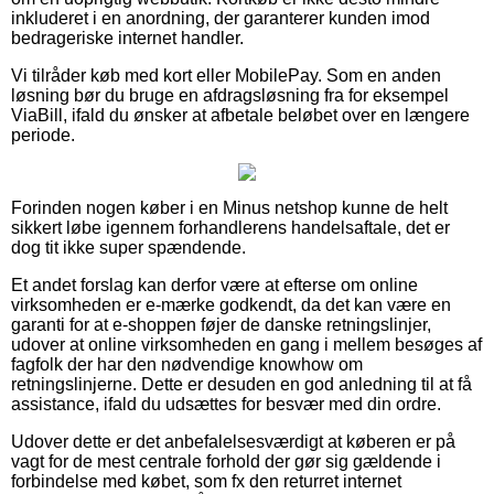
inkluderet i en anordning, der garanterer kunden imod
bedrageriske internet handler.
Vi tilråder køb med kort eller MobilePay. Som en anden
løsning bør du bruge en afdragsløsning fra for eksempel
ViaBill, ifald du ønsker at afbetale beløbet over en længere
periode.
Forinden nogen køber i en Minus netshop kunne de helt
sikkert løbe igennem forhandlerens handelsaftale, det er
dog tit ikke super spændende.
Et andet forslag kan derfor være at efterse om online
virksomheden er e-mærke godkendt, da det kan være en
garanti for at e-shoppen føjer de danske retningslinjer,
udover at online virksomheden en gang i mellem besøges af
fagfolk der har den nødvendige knowhow om
retningslinjerne. Dette er desuden en god anledning til at få
assistance, ifald du udsættes for besvær med din ordre.
Udover dette er det anbefalelsesværdigt at køberen er på
vagt for de mest centrale forhold der gør sig gældende i
forbindelse med købet, som fx den returret internet