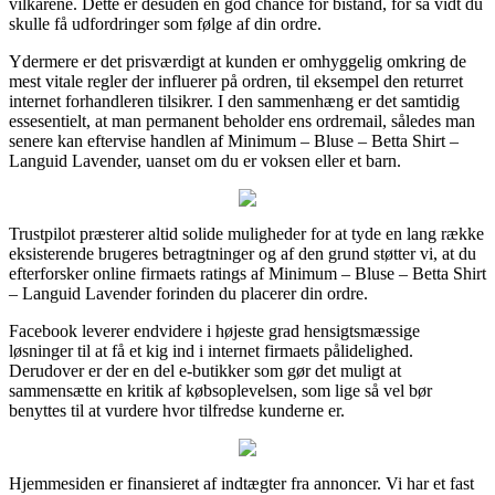
vilkårene. Dette er desuden en god chance for bistand, for så vidt du
skulle få udfordringer som følge af din ordre.
Ydermere er det prisværdigt at kunden er omhyggelig omkring de
mest vitale regler der influerer på ordren, til eksempel den returret
internet forhandleren tilsikrer. I den sammenhæng er det samtidig
essesentielt, at man permanent beholder ens ordremail, således man
senere kan eftervise handlen af Minimum – Bluse – Betta Shirt –
Languid Lavender, uanset om du er voksen eller et barn.
Trustpilot præsterer altid solide muligheder for at tyde en lang række
eksisterende brugeres betragtninger og af den grund støtter vi, at du
efterforsker online firmaets ratings af Minimum – Bluse – Betta Shirt
– Languid Lavender forinden du placerer din ordre.
Facebook leverer endvidere i højeste grad hensigtsmæssige
løsninger til at få et kig ind i internet firmaets pålidelighed.
Derudover er der en del e-butikker som gør det muligt at
sammensætte en kritik af købsoplevelsen, som lige så vel bør
benyttes til at vurdere hvor tilfredse kunderne er.
Hjemmesiden er finansieret af indtægter fra annoncer. Vi har et fast