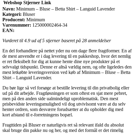
Webshop
Stjerner
Link
Navn:
Minimum – Bluse – Betta Shirt – Languid Lavender
Kategori:
Bluser
Producent:
Minimum
Varenummer:
125000002464-34
EAN:
Vurderet til
4.9
ud af 5 stjerner baseret på
28
anmeldelser
En del forhandlere på nettet yder nu om dage flere fragtformer. En af
de mest anvendte er i dag levering til en pakkeshop, hvor det nemlig
er ret fleksibelt for dig at kunne hente dine nye produkter på et
selvvalgt tidspunkt. Denne er altså vældig nem, og ofte ligeledes den
mest letkøbte leveringsversion ved køb af Minimum – Bluse – Betta
Shirt – Languid Lavender.
Du bør lige så vel forsøge at bestille levering til din privatbolig eller
ud på dit arbejde. Fragtløsningen er som oftest en sjat mere pebret,
men på den anden side ualmindeligt uproblematisk. Den mest
prisbevidste leveringsmulighed vil dog utvivlsomt være at du selv
henter ordren, som desværre forudsætter at du opholder dig med
kort afstand til e-forretningens bopæl.
Fragttiden på Bluser er naturligvis ret så relevant ifald du absolut
skal bruge din pakke nu og her, og med det formål er det rimelig