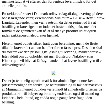
meningsfuldt at vi efterser den forventede leveringsdato for det
aktuelle produkt.
En række e-firmaer i Danmark udlover dag-til-dag levering på deres
bedst sælgende varer, eksempelvis Minimum – Bluse – Betta Shirt –
Languid Lavender, men vær vagtsom da det er regnet ud fra at
bestillingen køres igennem inden et bestemt tidspunkt, med det
formål at de garanteret kan nå at få dit nye produkt ud af døren
inden pakkepersonalet drager hjemad.
Flere internet outlets sikrer fragt uden beregning, men i de fleste
tilfælde kræver det at man handler for en fastsat pris. Desuden skal
du foretrække den prisbilligste løsning til levering, hvilket oftest –
ligegyldigt om du opholder sig nær Holstebro, Nakskov eller
Hinnerup – vil blive at få fragtmanden til at levere bestillingen til et
udleveringssted.
Det er jo temmelig uproblematisk for almindelige mennesker at
prissammenligne fra forskellige netbutikker, og til tak har massevis
af Minimum internet butikker været nødt til at nedsætte priserne på
produkterne – til babyer og børn, og endvidere også til mænd og
kvinder – helt i bund, og endda nogle gange love fragt uden
betaling.