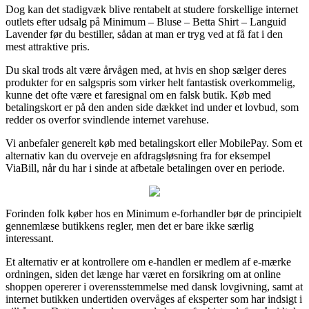
Dog kan det stadigvæk blive rentabelt at studere forskellige internet
outlets efter udsalg på Minimum – Bluse – Betta Shirt – Languid
Lavender før du bestiller, sådan at man er tryg ved at få fat i den
mest attraktive pris.
Du skal trods alt være årvågen med, at hvis en shop sælger deres
produkter for en salgspris som virker helt fantastisk overkommelig,
kunne det ofte være et faresignal om en falsk butik. Køb med
betalingskort er på den anden side dækket ind under et lovbud, som
redder os overfor svindlende internet varehuse.
Vi anbefaler generelt køb med betalingskort eller MobilePay. Som et
alternativ kan du overveje en afdragsløsning fra for eksempel
ViaBill, når du har i sinde at afbetale betalingen over en periode.
Forinden folk køber hos en Minimum e-forhandler bør de principielt
gennemlæse butikkens regler, men det er bare ikke særlig
interessant.
Et alternativ er at kontrollere om e-handlen er medlem af e-mærke
ordningen, siden det længe har været en forsikring om at online
shoppen opererer i overensstemmelse med dansk lovgivning, samt at
internet butikken undertiden overvåges af eksperter som har indsigt i