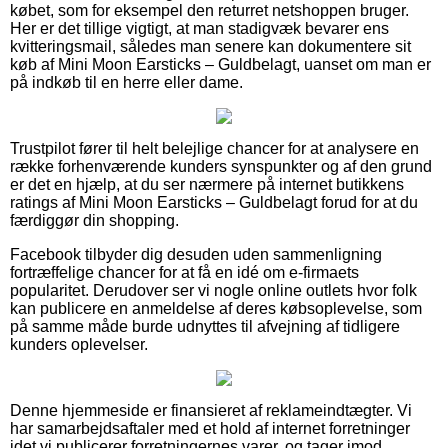
købet, som for eksempel den returret netshoppen bruger.
Her er det tillige vigtigt, at man stadigvæk bevarer ens
kvitteringsmail, således man senere kan dokumentere sit
køb af Mini Moon Earsticks – Guldbelagt, uanset om man er
på indkøb til en herre eller dame.
Trustpilot fører til helt belejlige chancer for at analysere en
række forhenværende kunders synspunkter og af den grund
er det en hjælp, at du ser nærmere på internet butikkens
ratings af Mini Moon Earsticks – Guldbelagt forud for at du
færdiggør din shopping.
Facebook tilbyder dig desuden uden sammenligning
fortræffelige chancer for at få en idé om e-firmaets
popularitet. Derudover ser vi nogle online outlets hvor folk
kan publicere en anmeldelse af deres købsoplevelse, som
på samme måde burde udnyttes til afvejning af tidligere
kunders oplevelser.
Denne hjemmeside er finansieret af reklameindtægter. Vi
har samarbejdsaftaler med et hold af internet forretninger
idet vi publicerer forretningernes varer, og tager imod