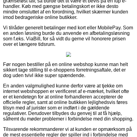
grænseløst lav, så burde det tit være et bevis på en fup e-
handler. Køb med gængse betalingskort er ikke desto
mindre omsluttet af en forordning, hvilket skærmer kunden
imod bedrageriske online butikker.
Vi tilråder generelt betalinger med kort eller MobilePay. Som
en anden løsning burde du anvende en afbetalingsløsning
som f.eks. ViaBill, for så vidt du gerne vil honorere prisen
over et længere tidsrum.
Før nogen bestiller på en online webshop kunne man helt
sikkert tage stilling til e-shoppens forretningsaftale, det er
dog uden tvivl ikke super spændende.
En anden valgmulighed kunne derfor være at tjekke om
internet webshoppen er verificeret af e-mærket, hvilket ofte
er et kendetegn for at online forhandleren accepterer de
officielle regler, samt at online butikken lejlighedsvis føres
tilsyn med af jurister som er indført i de gældende
regulativer. Derudover tilbydes du genvej til at få hjælp,
såfremt du møder problemer i forbindelse med din shopping.
Tilsvarende rekommanderer vi at kunden er opmærksom på
de mest essentielle regler der spiller ind i forbindelse med