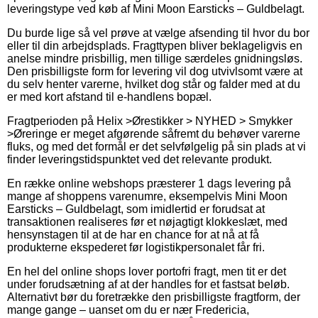
leveringstype ved køb af Mini Moon Earsticks – Guldbelagt.
Du burde lige så vel prøve at vælge afsending til hvor du bor
eller til din arbejdsplads. Fragttypen bliver beklageligvis en
anelse mindre prisbillig, men tillige særdeles gnidningsløs.
Den prisbilligste form for levering vil dog utvivlsomt være at
du selv henter varerne, hvilket dog står og falder med at du
er med kort afstand til e-handlens bopæl.
Fragtperioden på Helix >Ørestikker > NYHED > Smykker
>Øreringe er meget afgørende såfremt du behøver varerne
fluks, og med det formål er det selvfølgelig på sin plads at vi
finder leveringstidspunktet ved det relevante produkt.
En række online webshops præsterer 1 dags levering på
mange af shoppens varenumre, eksempelvis Mini Moon
Earsticks – Guldbelagt, som imidlertid er forudsat at
transaktionen realiseres før et nøjagtigt klokkeslæt, med
hensynstagen til at de har en chance for at nå at få
produkterne ekspederet før logistikpersonalet får fri.
En hel del online shops lover portofri fragt, men tit er det
under forudsætning af at der handles for et fastsat beløb.
Alternativt bør du foretrække den prisbilligste fragtform, der
mange gange – uanset om du er nær Fredericia,