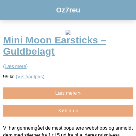
Oz7reu
Mini Moon Earsticks –
Guldbelagt
(Læs mere)
99
kr.
(Vis fragtpris)
Læs mere »
Køb nu »
Vi har gennemgået de mest populære webshops og anmeldt
dem med stjerner fra 1 til 5 ud fra bl.a. deres prisniveau,