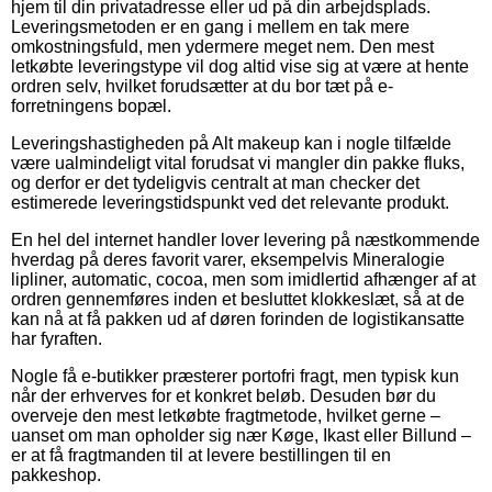
hjem til din privatadresse eller ud på din arbejdsplads.
Leveringsmetoden er en gang i mellem en tak mere
omkostningsfuld, men ydermere meget nem. Den mest
letkøbte leveringstype vil dog altid vise sig at være at hente
ordren selv, hvilket forudsætter at du bor tæt på e-
forretningens bopæl.
Leveringshastigheden på Alt makeup kan i nogle tilfælde
være ualmindeligt vital forudsat vi mangler din pakke fluks,
og derfor er det tydeligvis centralt at man checker det
estimerede leveringstidspunkt ved det relevante produkt.
En hel del internet handler lover levering på næstkommende
hverdag på deres favorit varer, eksempelvis Mineralogie
lipliner, automatic, cocoa, men som imidlertid afhænger af at
ordren gennemføres inden et besluttet klokkeslæt, så at de
kan nå at få pakken ud af døren forinden de logistikansatte
har fyraften.
Nogle få e-butikker præsterer portofri fragt, men typisk kun
når der erhverves for et konkret beløb. Desuden bør du
overveje den mest letkøbte fragtmetode, hvilket gerne –
uanset om man opholder sig nær Køge, Ikast eller Billund –
er at få fragtmanden til at levere bestillingen til en
pakkeshop.