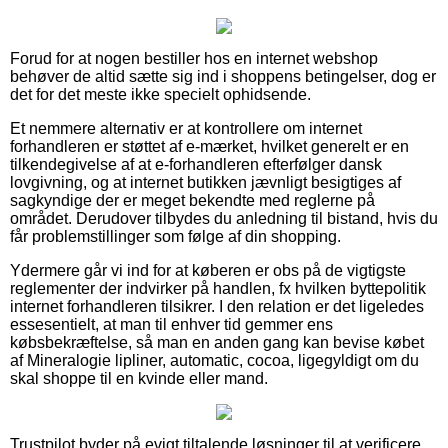
Forud for at nogen bestiller hos en internet webshop
behøver de altid sætte sig ind i shoppens betingelser, dog er
det for det meste ikke specielt ophidsende.
Et nemmere alternativ er at kontrollere om internet
forhandleren er støttet af e-mærket, hvilket generelt er en
tilkendegivelse af at e-forhandleren efterfølger dansk
lovgivning, og at internet butikken jævnligt besigtiges af
sagkyndige der er meget bekendte med reglerne på
området. Derudover tilbydes du anledning til bistand, hvis du
får problemstillinger som følge af din shopping.
Ydermere går vi ind for at køberen er obs på de vigtigste
reglementer der indvirker på handlen, fx hvilken byttepolitik
internet forhandleren tilsikrer. I den relation er det ligeledes
essesentielt, at man til enhver tid gemmer ens
købsbekræftelse, så man en anden gang kan bevise købet
af Mineralogie lipliner, automatic, cocoa, ligegyldigt om du
skal shoppe til en kvinde eller mand.
Trustpilot byder på evigt tiltalende løsninger til at verificere