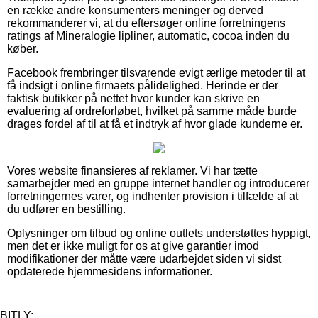
en række andre konsumenters meninger og derved
rekommanderer vi, at du eftersøger online forretningens
ratings af Mineralogie lipliner, automatic, cocoa inden du
køber.
Facebook frembringer tilsvarende evigt ærlige metoder til at
få indsigt i online firmaets pålidelighed. Herinde er der
faktisk butikker på nettet hvor kunder kan skrive en
evaluering af ordreforløbet, hvilket på samme måde burde
drages fordel af til at få et indtryk af hvor glade kunderne er.
Vores website finansieres af reklamer. Vi har tætte
samarbejder med en gruppe internet handler og introducerer
forretningernes varer, og indhenter provision i tilfælde af at
du udfører en bestilling.
Oplysninger om tilbud og online outlets understøttes hyppigt,
men det er ikke muligt for os at give garantier imod
modifikationer der måtte være udarbejdet siden vi sidst
opdaterede hjemmesidens informationer.
BITLY: