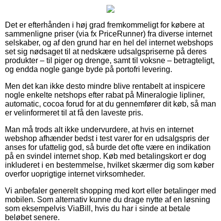
Det er efterhånden i høj grad fremkommeligt for købere at
sammenligne priser (via fx PriceRunner) fra diverse internet
selskaber, og af den grund har en hel del internet webshops
set sig nødsaget til at nedskære udsalgspriserne på deres
produkter – til piger og drenge, samt til voksne – betragteligt,
og endda nogle gange byde på portofri levering.
Men det kan ikke desto mindre blive rentabelt at inspicere
nogle enkelte netshops efter rabat på Mineralogie lipliner,
automatic, cocoa forud for at du gennemfører dit køb, så man
er velinformeret til at få den laveste pris.
Man må trods alt ikke undervurdere, at hvis en internet
webshop afhænder bedst i test varer for en udsalgspris der
anses for ufattelig god, så burde det ofte være en indikation
på en svindel internet shop. Køb med betalingskort er dog
inkluderet i en bestemmelse, hvilket skærmer dig som køber
overfor uoprigtige internet virksomheder.
Vi anbefaler generelt shopping med kort eller betalinger med
mobilen. Som alternativ kunne du drage nytte af en løsning
som eksempelvis ViaBill, hvis du har i sinde at betale
beløbet senere.