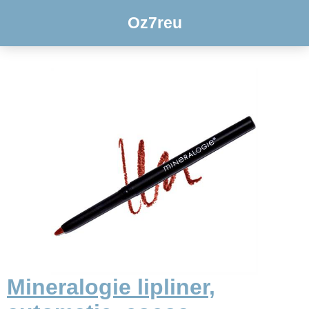
Oz7reu
Mineralogie lipliner,