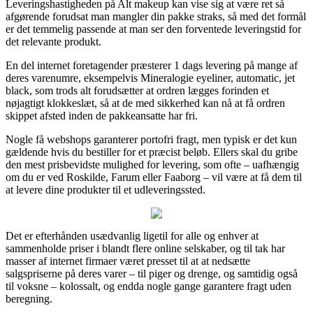
Leveringshastigheden på Alt makeup kan vise sig at være ret så
afgørende forudsat man mangler din pakke straks, så med det formål
er det temmelig passende at man ser den forventede leveringstid for
det relevante produkt.
En del internet foretagender præsterer 1 dags levering på mange af
deres varenumre, eksempelvis Mineralogie eyeliner, automatic, jet
black, som trods alt forudsætter at ordren lægges forinden et
nøjagtigt klokkeslæt, så at de med sikkerhed kan nå at få ordren
skippet afsted inden de pakkeansatte har fri.
Nogle få webshops garanterer portofri fragt, men typisk er det kun
gældende hvis du bestiller for et præcist beløb. Ellers skal du gribe
den mest prisbevidste mulighed for levering, som ofte – uafhængig
om du er ved Roskilde, Farum eller Faaborg – vil være at få dem til
at levere dine produkter til et udleveringssted.
Det er efterhånden usædvanlig ligetil for alle og enhver at
sammenholde priser i blandt flere online selskaber, og til tak har
masser af internet firmaer været presset til at at nedsætte
salgspriserne på deres varer – til piger og drenge, og samtidig også
til voksne – kolossalt, og endda nogle gange garantere fragt uden
beregning.