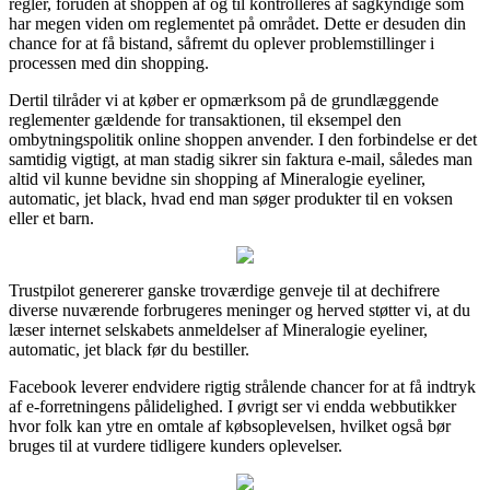
regler, foruden at shoppen af og til kontrolleres af sagkyndige som
har megen viden om reglementet på området. Dette er desuden din
chance for at få bistand, såfremt du oplever problemstillinger i
processen med din shopping.
Dertil tilråder vi at køber er opmærksom på de grundlæggende
reglementer gældende for transaktionen, til eksempel den
ombytningspolitik online shoppen anvender. I den forbindelse er det
samtidig vigtigt, at man stadig sikrer sin faktura e-mail, således man
altid vil kunne bevidne sin shopping af Mineralogie eyeliner,
automatic, jet black, hvad end man søger produkter til en voksen
eller et barn.
Trustpilot genererer ganske troværdige genveje til at dechifrere
diverse nuværende forbrugeres meninger og herved støtter vi, at du
læser internet selskabets anmeldelser af Mineralogie eyeliner,
automatic, jet black før du bestiller.
Facebook leverer endvidere rigtig strålende chancer for at få indtryk
af e-forretningens pålidelighed. I øvrigt ser vi endda webbutikker
hvor folk kan ytre en omtale af købsoplevelsen, hvilket også bør
bruges til at vurdere tidligere kunders oplevelser.