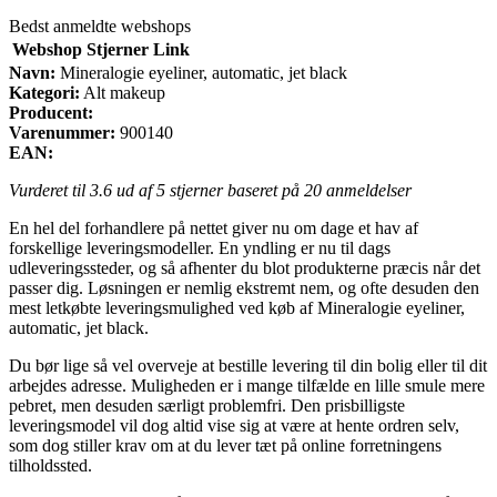
Bedst anmeldte webshops
Webshop
Stjerner
Link
Navn:
Mineralogie eyeliner, automatic, jet black
Kategori:
Alt makeup
Producent:
Varenummer:
900140
EAN:
Vurderet til
3.6
ud af 5 stjerner baseret på
20
anmeldelser
En hel del forhandlere på nettet giver nu om dage et hav af
forskellige leveringsmodeller. En yndling er nu til dags
udleveringssteder, og så afhenter du blot produkterne præcis når det
passer dig. Løsningen er nemlig ekstremt nem, og ofte desuden den
mest letkøbte leveringsmulighed ved køb af Mineralogie eyeliner,
automatic, jet black.
Du bør lige så vel overveje at bestille levering til din bolig eller til dit
arbejdes adresse. Muligheden er i mange tilfælde en lille smule mere
pebret, men desuden særligt problemfri. Den prisbilligste
leveringsmodel vil dog altid vise sig at være at hente ordren selv,
som dog stiller krav om at du lever tæt på online forretningens
tilholdssted.