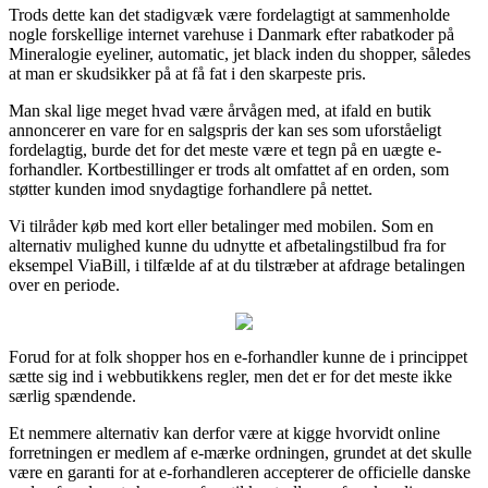
Trods dette kan det stadigvæk være fordelagtigt at sammenholde
nogle forskellige internet varehuse i Danmark efter rabatkoder på
Mineralogie eyeliner, automatic, jet black inden du shopper, således
at man er skudsikker på at få fat i den skarpeste pris.
Man skal lige meget hvad være årvågen med, at ifald en butik
annoncerer en vare for en salgspris der kan ses som uforståeligt
fordelagtig, burde det for det meste være et tegn på en uægte e-
forhandler. Kortbestillinger er trods alt omfattet af en orden, som
støtter kunden imod snydagtige forhandlere på nettet.
Vi tilråder køb med kort eller betalinger med mobilen. Som en
alternativ mulighed kunne du udnytte et afbetalingstilbud fra for
eksempel ViaBill, i tilfælde af at du tilstræber at afdrage betalingen
over en periode.
Forud for at folk shopper hos en e-forhandler kunne de i princippet
sætte sig ind i webbutikkens regler, men det er for det meste ikke
særlig spændende.
Et nemmere alternativ kan derfor være at kigge hvorvidt online
forretningen er medlem af e-mærke ordningen, grundet at det skulle
være en garanti for at e-forhandleren accepterer de officielle danske