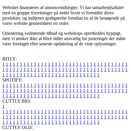
Websitet finansieres af annonceindtægter. Vi har samarbejdsaftaler
med en gruppe forretninger på nettet hvori vi formidler deres
produkter, og indtjener godtgørelse forudsat en af de besøgende på
vores website gennemfører en ordre.
Orientering vedrørende tilbud og webshops opretholdes hyppigt,
men vi ønsker ikke at blive stillet ansvarlig for justeringer der måtte
være foretaget efter seneste opdatering af de viste oplysninger.
BITLY:
1
1
1
1
1
1
1
1
1
1
1
1
1
1
1
1
1
1
1
1
1
1
1
1
1
1
1
1
1
1
1
1
1
1
1
1
1
1
1
1
1
1
1
1
1
1
1
1
1
1
1
1
1
1
1
1
1
1
1
1
1
1
1
1
1
1
1
1
1
1
1
1
1
1
1
1
1
1
1
1
1
1
1
1
1
1
1
1
1
1
1
1
1
1
1
1
1
1
1
1
SPOTIFY:
1
1
1
1
1
1
1
1
1
1
1
1
1
1
1
1
1
1
1
1
1
1
1
1
1
1
1
1
1
1
1
1
1
1
1
1
1
1
1
1
1
1
1
1
1
1
1
1
1
1
1
1
1
1
1
1
1
1
1
1
1
1
1
1
1
1
1
1
1
1
1
1
1
1
1
1
1
1
1
1
1
1
1
1
1
1
1
1
1
1
1
1
1
1
1
1
1
1
1
1
CUTTLY BIO:
1
1
1
1
1
1
1
1
1
1
1
1
1
1
1
1
1
1
1
1
1
1
1
1
1
1
1
1
1
1
1
1
1
1
1
1
1
1
1
1
1
1
1
1
1
1
1
1
1
1
1
1
1
1
1
1
1
1
1
1
1
1
1
1
1
1
1
1
1
1
1
1
1
1
1
1
1
1
1
1
1
1
1
1
1
1
1
1
1
1
1
1
1
1
1
1
1
1
1
1
1
CUTTLY OLD: