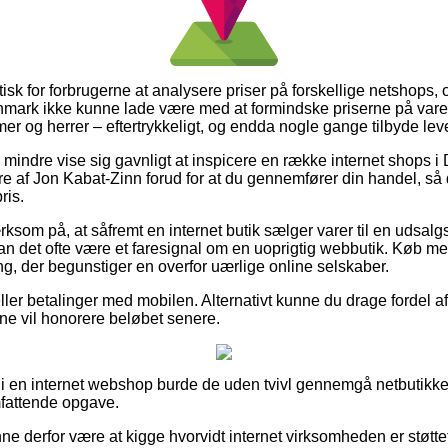
sk for forbrugerne at analysere priser på forskellige netshops, 
Danmark ikke kunne lade være med at formindske priserne på varer
mer og herrer – eftertrykkeligt, og endda nogle gange tilbyde lev
 mindre vise sig gavnligt at inspicere en række internet shops i
e af Jon Kabat-Zinn forud for at du gennemfører din handel, så d
ris.
m på, at såfremt en internet butik sælger varer til en udsalg
an det ofte være et faresignal om en uoprigtig webbutik. Køb med 
ing, der begunstiger en overfor uærlige online selskaber.
ller betalinger med mobilen. Alternativt kunne du drage fordel af 
erne vil honorere beløbet senere.
 i en internet webshop burde de uden tvivl gennemgå netbutikken
attende opgave.
 derfor være at kigge hvorvidt internet virksomheden er støtte