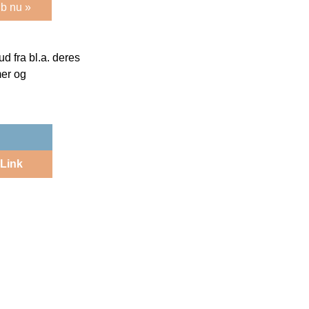
b nu »
 fra bl.a. deres
mer og
Link