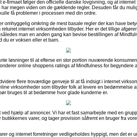
t e-firmaet følger den officielle danske lovgivning, og at interne
som har megen viden om de gældende regler. Desuden får du muli
ulle få problemer i processen med din ordre.
 er omhyggelig omkring de mest basale regler der kan have betyd
eturret internet virksomheden tilbyder. Her er det tillige afgø
ng, således man en anden gang kan bevise bestillingen af Mindful
 du er voksen eller et barn.
vante løsninger til at efterse en stor portion nuværende konsume
 sonderer online shoppens ratings af Mindfulness for begyndere 
idere flere troværdige genveje til at få indsigt i internet virk
line virksomheder som tilbyder folk at levere en bedømmelse a
ør bruges til at bedømme hvor glade kunderne er.
t ved hjælp af annoncer. Vi har et fast samarbejde med en gruppe
r butikkernes varer, og tager provision såfremt en bruger fra vor
r og internet forretninger vedligeholdes hyppigt, men det er um