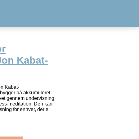
or
Jon Kabat-
on Kabat-
 bygger på akkumuleret
ervet gennem undervisning
ess-meditation. Den kan
sning for enhver, der e