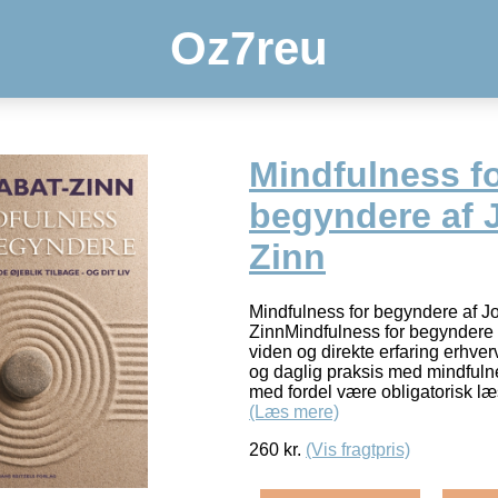
Oz7reu
Mindfulness f
begyndere af 
Zinn
Mindfulness for begyndere af J
ZinnMindfulness for begyndere
viden og direkte erfaring erhv
og daglig praksis med mindfuln
med fordel være obligatorisk læ
(Læs mere)
260
kr.
(Vis fragtpris)