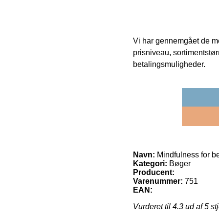
Vi har gennemgået de mes
prisniveau, sortimentstø
betalingsmuligheder.
Navn:
Mindfulness for b
Kategori:
Bøger
Producent:
Varenummer:
751
EAN:
Vurderet til
4.3
ud af 5 st