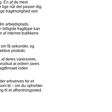
ng. En af de mest
lige når det passer dig.
ige fragtmulighed ved
din arbejdsplads.
billigste fragttype kan
 af internet butikkens
 om få sekunder, og
ektive produkt.
e af deres varenumre,
rudsat at ordren laves
ragtfirmaet inden
der erhverves for et
som tit – om du opholder
ng til et afhentningssted.