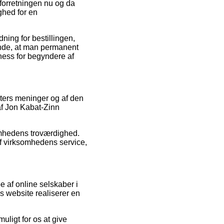
t forretningen nu og da
ghed for en
ning for bestillingen,
rende, at man permanent
ness for begyndere af
nters meninger og af den
af Jon Kabat-Zinn
somhedens troværdighed.
f virksomhedens service,
 af online selskaber i
es website realiserer en
uligt for os at give