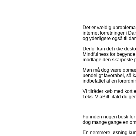
Det er vældig uproblemati
internet forretninger i 
og yderligere også til da
Derfor kan det ikke desto
Mindfulness for begynder
modtage den skarpeste p
Man må dog være opmærkso
uendeligt favorabel, så k
indbefattet af en forordn
Vi tilråder køb med kort e
f.eks. ViaBill, ifald du g
Forinden nogen bestiller
dog mange gange en omf
En nemmere løsning kunne