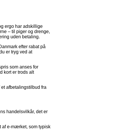
og ergo har adskillige
ne – til piger og drenge,
ering uden betaling.
 Danmark efter rabat på
u er tryg ved at
spris som anses for
kort er trods alt
et afbetalingstilbud fra
s handelsvilkår, det er
t af e-mærket, som typisk