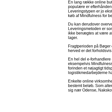
En lang række online butik
populære er efterhånden 
Leveringstypen er jo eks
køb af Mindfulness for b
Du kan derudover overveje
Leveringsmetoden er somm
ikke benægtes at være at 
lager.
Fragtperioden på Bøger 
herved er det forholdsvis
En hel del e-forhandlere
eksempelvis Mindfulness 
forinden et nøjagtigt tids
logistikmedarbejderne har
Enkelte online virksomhed
bestemt beløb. Som alte
sig nær Odense, Nakskov el