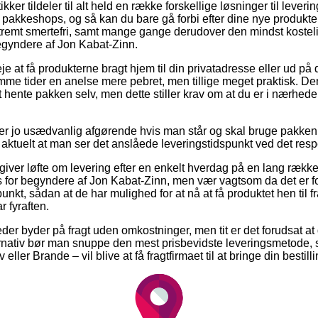
ker tildeler til alt held en række forskellige løsninger til leveri
pakkeshops, og så kan du bare gå forbi efter dine nye produkter 
tremt smertefri, samt mange gange derudover den mindst kostel
egyndere af Jon Kabat-Zinn.
 at få produkterne bragt hjem til din privatadresse eller ud på 
e tider en anelse mere pebret, men tillige meget praktisk. Den 
hente pakken selv, men dette stiller krav om at du er i nærheden
er jo usædvanlig afgørende hvis man står og skal bruge pakken
 aktuelt at man ser det anslåede leveringstidspunkt ved det resp
 giver løfte om levering efter en enkelt hverdag på en lang rækk
for begyndere af Jon Kabat-Zinn, men vær vagtsom da det er fo
punkt, sådan at de har mulighed for at nå at få produktet hen til f
 fyraften.
er byder på fragt uden omkostninger, men tit er det forudsat at 
rnativ bør man snuppe den mest prisbevidste leveringsmetode, 
ler Brande – vil blive at få fragtfirmaet til at bringe din bestilli