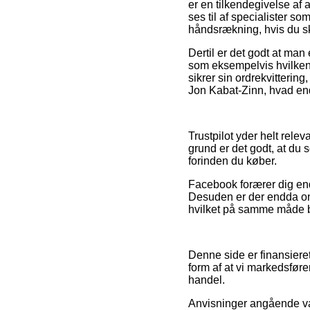
er en tilkendegivelse af a
ses til af specialister 
håndsrækning, hvis du sk
Dertil er det godt at man
som eksempelvis hvilken r
sikrer sin ordrekvitteri
Jon Kabat-Zinn, hvad end
Trustpilot yder helt rele
grund er det godt, at du
forinden du køber.
Facebook forærer dig endv
Desuden er der endda on
hvilket på samme måde b
Denne side er finansiere
form af at vi markedsføre
handel.
Anvisninger angående vare