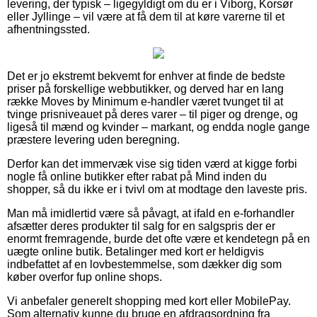
levering, der typisk – ligegyldigt om du er i Viborg, Korsør
eller Jyllinge – vil være at få dem til at køre varerne til et
afhentningssted.
Det er jo ekstremt bekvemt for enhver at finde de bedste
priser på forskellige webbutikker, og derved har en lang
række Moves by Minimum e-handler været tvunget til at
tvinge prisniveauet på deres varer – til piger og drenge, og
ligeså til mænd og kvinder – markant, og endda nogle gange
præstere levering uden beregning.
Derfor kan det immervæk vise sig tiden værd at kigge forbi
nogle få online butikker efter rabat på Mind inden du
shopper, så du ikke er i tvivl om at modtage den laveste pris.
Man må imidlertid være så påvagt, at ifald en e-forhandler
afsætter deres produkter til salg for en salgspris der er
enormt fremragende, burde det ofte være et kendetegn på en
uægte online butik. Betalinger med kort er heldigvis
indbefattet af en lovbestemmelse, som dækker dig som
køber overfor fup online shops.
Vi anbefaler generelt shopping med kort eller MobilePay.
Som alternativ kunne du bruge en afdragsordning fra