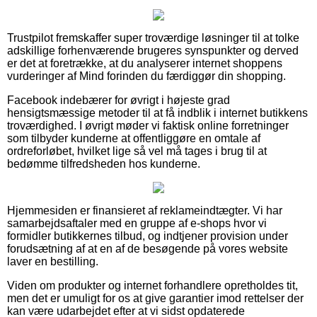
Trustpilot fremskaffer super troværdige løsninger til at tolke
adskillige forhenværende brugeres synspunkter og derved
er det at foretrække, at du analyserer internet shoppens
vurderinger af Mind forinden du færdiggør din shopping.
Facebook indebærer for øvrigt i højeste grad
hensigtsmæssige metoder til at få indblik i internet butikkens
troværdighed. I øvrigt møder vi faktisk online forretninger
som tilbyder kunderne at offentliggøre en omtale af
ordreforløbet, hvilket lige så vel må tages i brug til at
bedømme tilfredsheden hos kunderne.
Hjemmesiden er finansieret af reklameindtægter. Vi har
samarbejdsaftaler med en gruppe af e-shops hvor vi
formidler butikkernes tilbud, og indtjener provision under
forudsætning af at en af de besøgende på vores website
laver en bestilling.
Viden om produkter og internet forhandlere opretholdes tit,
men det er umuligt for os at give garantier imod rettelser der
kan være udarbejdet efter at vi sidst opdaterede