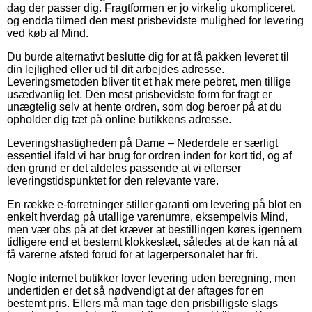
dag der passer dig. Fragtformen er jo virkelig ukompliceret,
og endda tilmed den mest prisbevidste mulighed for levering
ved køb af Mind.
Du burde alternativt beslutte dig for at få pakken leveret til
din lejlighed eller ud til dit arbejdes adresse.
Leveringsmetoden bliver tit et hak mere pebret, men tillige
usædvanlig let. Den mest prisbevidste form for fragt er
unægtelig selv at hente ordren, som dog beroer på at du
opholder dig tæt på online butikkens adresse.
Leveringshastigheden på Dame – Nederdele er særligt
essentiel ifald vi har brug for ordren inden for kort tid, og af
den grund er det aldeles passende at vi efterser
leveringstidspunktet for den relevante vare.
En række e-forretninger stiller garanti om levering på blot en
enkelt hverdag på utallige varenumre, eksempelvis Mind,
men vær obs på at det kræver at bestillingen køres igennem
tidligere end et bestemt klokkeslæt, således at de kan nå at
få varerne afsted forud for at lagerpersonalet har fri.
Nogle internet butikker lover levering uden beregning, men
undertiden er det så nødvendigt at der aftages for en
bestemt pris. Ellers må man tage den prisbilligste slags