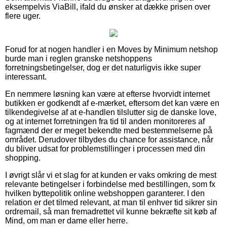
eksempelvis ViaBill, ifald du ønsker at dække prisen over
flere uger.
Forud for at nogen handler i en Moves by Minimum netshop
burde man i reglen granske netshoppens
forretningsbetingelser, dog er det naturligvis ikke super
interessant.
En nemmere løsning kan være at efterse hvorvidt internet
butikken er godkendt af e-mærket, eftersom det kan være en
tilkendegivelse af at e-handlen tilslutter sig de danske love,
og at internet forretningen fra tid til anden monitoreres af
fagmænd der er meget bekendte med bestemmelserne på
området. Derudover tilbydes du chance for assistance, når
du bliver udsat for problemstillinger i processen med din
shopping.
I øvrigt slår vi et slag for at kunden er vaks omkring de mest
relevante betingelser i forbindelse med bestillingen, som fx
hvilken byttepolitik online webshoppen garanterer. I den
relation er det tilmed relevant, at man til enhver tid sikrer sin
ordremail, så man fremadrettet vil kunne bekræfte sit køb af
Mind, om man er dame eller herre.