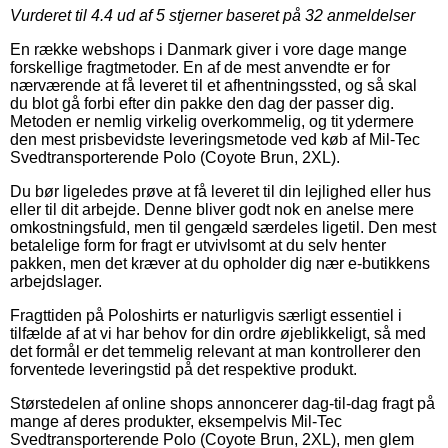
Vurderet til
4.4
ud af 5 stjerner baseret på
32
anmeldelser
En række webshops i Danmark giver i vore dage mange
forskellige fragtmetoder. En af de mest anvendte er for
nærværende at få leveret til et afhentningssted, og så skal
du blot gå forbi efter din pakke den dag der passer dig.
Metoden er nemlig virkelig overkommelig, og tit ydermere
den mest prisbevidste leveringsmetode ved køb af Mil-Tec
Svedtransporterende Polo (Coyote Brun, 2XL).
Du bør ligeledes prøve at få leveret til din lejlighed eller hus
eller til dit arbejde. Denne bliver godt nok en anelse mere
omkostningsfuld, men til gengæld særdeles ligetil. Den mest
betalelige form for fragt er utvivlsomt at du selv henter
pakken, men det kræver at du opholder dig nær e-butikkens
arbejdslager.
Fragttiden på Poloshirts er naturligvis særligt essentiel i
tilfælde af at vi har behov for din ordre øjeblikkeligt, så med
det formål er det temmelig relevant at man kontrollerer den
forventede leveringstid på det respektive produkt.
Størstedelen af online shops annoncerer dag-til-dag fragt på
mange af deres produkter, eksempelvis Mil-Tec
Svedtransporterende Polo (Coyote Brun, 2XL), men glem