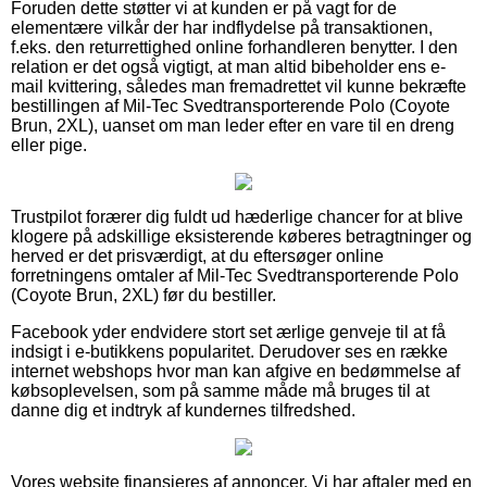
Foruden dette støtter vi at kunden er på vagt for de
elementære vilkår der har indflydelse på transaktionen,
f.eks. den returrettighed online forhandleren benytter. I den
relation er det også vigtigt, at man altid bibeholder ens e-
mail kvittering, således man fremadrettet vil kunne bekræfte
bestillingen af Mil-Tec Svedtransporterende Polo (Coyote
Brun, 2XL), uanset om man leder efter en vare til en dreng
eller pige.
Trustpilot forærer dig fuldt ud hæderlige chancer for at blive
klogere på adskillige eksisterende køberes betragtninger og
herved er det prisværdigt, at du eftersøger online
forretningens omtaler af Mil-Tec Svedtransporterende Polo
(Coyote Brun, 2XL) før du bestiller.
Facebook yder endvidere stort set ærlige genveje til at få
indsigt i e-butikkens popularitet. Derudover ses en række
internet webshops hvor man kan afgive en bedømmelse af
købsoplevelsen, som på samme måde må bruges til at
danne dig et indtryk af kundernes tilfredshed.
Vores website finansieres af annoncer. Vi har aftaler med en