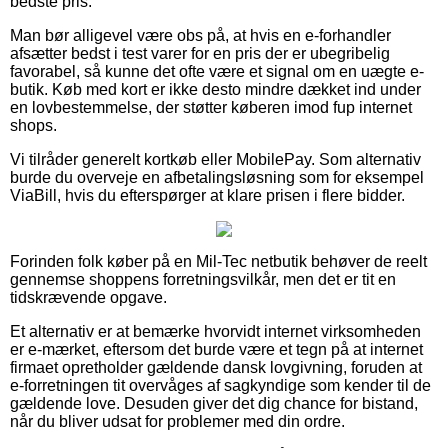
bedste pris.
Man bør alligevel være obs på, at hvis en e-forhandler
afsætter bedst i test varer for en pris der er ubegribelig
favorabel, så kunne det ofte være et signal om en uægte e-
butik. Køb med kort er ikke desto mindre dækket ind under
en lovbestemmelse, der støtter køberen imod fup internet
shops.
Vi tilråder generelt kortkøb eller MobilePay. Som alternativ
burde du overveje en afbetalingsløsning som for eksempel
ViaBill, hvis du efterspørger at klare prisen i flere bidder.
Forinden folk køber på en Mil-Tec netbutik behøver de reelt
gennemse shoppens forretningsvilkår, men det er tit en
tidskrævende opgave.
Et alternativ er at bemærke hvorvidt internet virksomheden
er e-mærket, eftersom det burde være et tegn på at internet
firmaet opretholder gældende dansk lovgivning, foruden at
e-forretningen tit overvåges af sagkyndige som kender til de
gældende love. Desuden giver det dig chance for bistand,
når du bliver udsat for problemer med din ordre.