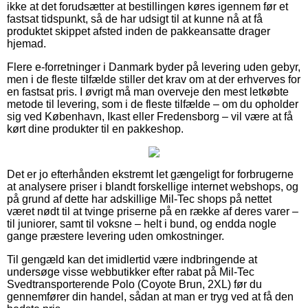
ikke at det forudsætter at bestillingen køres igennem før et
fastsat tidspunkt, så de har udsigt til at kunne nå at få
produktet skippet afsted inden de pakkeansatte drager
hjemad.
Flere e-forretninger i Danmark byder på levering uden gebyr,
men i de fleste tilfælde stiller det krav om at der erhverves for
en fastsat pris. I øvrigt må man overveje den mest letkøbte
metode til levering, som i de fleste tilfælde – om du opholder
sig ved København, Ikast eller Fredensborg – vil være at få
kørt dine produkter til en pakkeshop.
Det er jo efterhånden ekstremt let gængeligt for forbrugerne
at analysere priser i blandt forskellige internet webshops, og
på grund af dette har adskillige Mil-Tec shops på nettet
været nødt til at tvinge priserne på en række af deres varer –
til juniorer, samt til voksne – helt i bund, og endda nogle
gange præstere levering uden omkostninger.
Til gengæld kan det imidlertid være indbringende at
undersøge visse webbutikker efter rabat på Mil-Tec
Svedtransporterende Polo (Coyote Brun, 2XL) før du
gennemfører din handel, sådan at man er tryg ved at få den