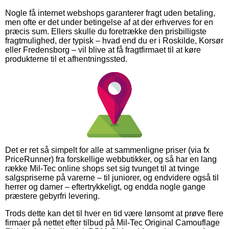
Nogle få internet webshops garanterer fragt uden betaling,
men ofte er det under betingelse af at der erhverves for en
præcis sum. Ellers skulle du foretrække den prisbilligste
fragtmulighed, der typisk – hvad end du er i Roskilde, Korsør
eller Fredensborg – vil blive at få fragtfirmaet til at køre
produkterne til et afhentningssted.
Det er ret så simpelt for alle at sammenligne priser (via fx
PriceRunner) fra forskellige webbutikker, og så har en lang
række Mil-Tec online shops set sig tvunget til at tvinge
salgspriserne på varerne – til juniorer, og endvidere også til
herrer og damer – eftertrykkeligt, og endda nogle gange
præstere gebyrfri levering.
Trods dette kan det til hver en tid være lønsomt at prøve flere
firmaer på nettet efter tilbud på Mil-Tec Original Camouflage