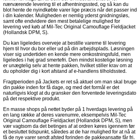
nærværende levering til et afhentningssted, og så kan du
blot hente de nyindkøbte varer lige præcis når det passer ind
i din kalender. Muligheden er nemlig yderst gnidningsløs,
samt ofte endvidere den mest betalelige mulighed for
levering ved køb af Mil-Tec Original Camouflage Fieldjacket
(Hollandsk DPM, S).
Du kan ligeledes overveje at bestille varerne til levering
hjem til hvor du bor eller ud på din arbejdsplads. Løsningen
viser sig undertiden en kende mere omkostningsfuld, men
ligeledes i høj grad smertefri. Den mindst kostelige løsning
er unægtelig selv at hente pakken, hvilket stiller krav om at
du opholder dig i kort afstand af e-handlens tilholdssted.
Fragtperioden på Jackets er ret så aktuel om man skal bruge
din pakke inden for få dage, og med det formål er det
naturligvis klogt at du gransker den forventede leveringsdato
på det respektive produkt.
En masse shops på nettet byder på 1 hverdags levering på
en lang række af deres varenumre, eksempelvis Mil-Tec
Original Camouflage Fieldjacket (Hollandsk DPM, S), men
vær vagtsom da det betinges af at ordren køres igennem før
et besluttet tidspunkt, således at de har mulighed for at nå at
få de nye varer sendt afsted forinden de pakkeansatte får fri.