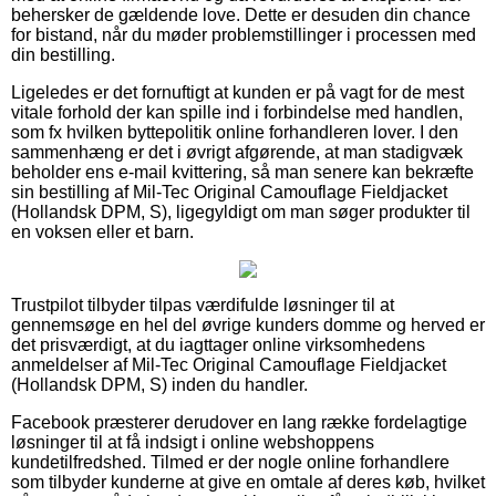
behersker de gældende love. Dette er desuden din chance
for bistand, når du møder problemstillinger i processen med
din bestilling.
Ligeledes er det fornuftigt at kunden er på vagt for de mest
vitale forhold der kan spille ind i forbindelse med handlen,
som fx hvilken byttepolitik online forhandleren lover. I den
sammenhæng er det i øvrigt afgørende, at man stadigvæk
beholder ens e-mail kvittering, så man senere kan bekræfte
sin bestilling af Mil-Tec Original Camouflage Fieldjacket
(Hollandsk DPM, S), ligegyldigt om man søger produkter til
en voksen eller et barn.
Trustpilot tilbyder tilpas værdifulde løsninger til at
gennemsøge en hel del øvrige kunders domme og herved er
det prisværdigt, at du iagttager online virksomhedens
anmeldelser af Mil-Tec Original Camouflage Fieldjacket
(Hollandsk DPM, S) inden du handler.
Facebook præsterer derudover en lang række fordelagtige
løsninger til at få indsigt i online webshoppens
kundetilfredshed. Tilmed er der nogle online forhandlere
som tilbyder kunderne at give en omtale af deres køb, hvilket