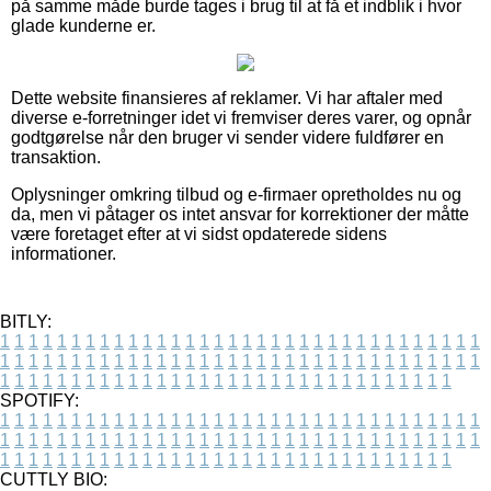
på samme måde burde tages i brug til at få et indblik i hvor
glade kunderne er.
Dette website finansieres af reklamer. Vi har aftaler med
diverse e-forretninger idet vi fremviser deres varer, og opnår
godtgørelse når den bruger vi sender videre fuldfører en
transaktion.
Oplysninger omkring tilbud og e-firmaer opretholdes nu og
da, men vi påtager os intet ansvar for korrektioner der måtte
være foretaget efter at vi sidst opdaterede sidens
informationer.
BITLY:
1
1
1
1
1
1
1
1
1
1
1
1
1
1
1
1
1
1
1
1
1
1
1
1
1
1
1
1
1
1
1
1
1
1
1
1
1
1
1
1
1
1
1
1
1
1
1
1
1
1
1
1
1
1
1
1
1
1
1
1
1
1
1
1
1
1
1
1
1
1
1
1
1
1
1
1
1
1
1
1
1
1
1
1
1
1
1
1
1
1
1
1
1
1
1
1
1
1
1
1
SPOTIFY:
1
1
1
1
1
1
1
1
1
1
1
1
1
1
1
1
1
1
1
1
1
1
1
1
1
1
1
1
1
1
1
1
1
1
1
1
1
1
1
1
1
1
1
1
1
1
1
1
1
1
1
1
1
1
1
1
1
1
1
1
1
1
1
1
1
1
1
1
1
1
1
1
1
1
1
1
1
1
1
1
1
1
1
1
1
1
1
1
1
1
1
1
1
1
1
1
1
1
1
1
CUTTLY BIO: