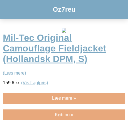
Oz7reu
Mil-Tec Original
Camouflage Fieldjacket
(Hollandsk DPM, S)
(Læs mere)
159.6
kr.
(Vis fragtpris)
Læs mere »
Køb nu »