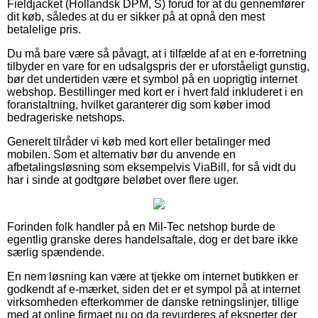
Fieldjacket (Hollandsk DPM, S) forud for at du gennemfører
dit køb, således at du er sikker på at opnå den mest
betalelige pris.
Du må bare være så påvagt, at i tilfælde af at en e-forretning
tilbyder en vare for en udsalgspris der er uforståeligt gunstig,
bør det undertiden være et symbol på en uoprigtig internet
webshop. Bestillinger med kort er i hvert fald inkluderet i en
foranstaltning, hvilket garanterer dig som køber imod
bedrageriske netshops.
Generelt tilråder vi køb med kort eller betalinger med
mobilen. Som et alternativ bør du anvende en
afbetalingsløsning som eksempelvis ViaBill, for så vidt du
har i sinde at godtgøre beløbet over flere uger.
Forinden folk handler på en Mil-Tec netshop burde de
egentlig granske deres handelsaftale, dog er det bare ikke
særlig spændende.
En nem løsning kan være at tjekke om internet butikken er
godkendt af e-mærket, siden det er et sympol på at internet
virksomheden efterkommer de danske retningslinjer, tillige
med at online firmaet nu og da revurderes af eksperter der