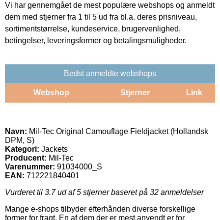
Vi har gennemgået de mest populære webshops og anmeldt
dem med stjerner fra 1 til 5 ud fra bl.a. deres prisniveau,
sortimentstørrelse, kundeservice, brugervenlighed,
betingelser, leveringsformer og betalingsmuligheder.
Bedst anmeldte webshops
Webshop
Stjerner
Link
Navn:
Mil-Tec Original Camouflage Fieldjacket (Hollandsk
DPM, S)
Kategori:
Jackets
Producent:
Mil-Tec
Varenummer:
91034000_S
EAN:
712221840401
Vurderet til
3.7
ud af 5 stjerner baseret på
32
anmeldelser
Mange e-shops tilbyder efterhånden diverse forskellige
former for fragt. En af dem der er mest anvendt er for