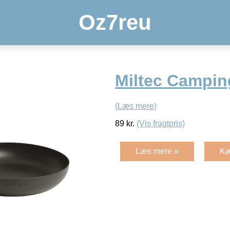
Oz7reu
Miltec Campi
(Læs mere)
89
kr.
(Vis fragtpris)
Læs mere »
Kø