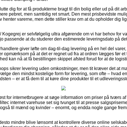
tte dig for at få produkterne bragt til din bolig eller ud på dit a
re pebret, men samtidig ret smart. Den mest prisbevidste mulighe
lv henter varerne, men dette stiller krav om at du opholder dig li
// Kogegrej er selvfølgelig ultra afgørende om vi har behov for
 jo passende at du studerer den estimerede leveringsdato på det
rhandlere giver løfte om dag-til-dag levering på en hel del varer
pmærksom på at det er regnet ud fra at ordren lægges før et f
ed kan nå at få bestillingen skippet afsted forud for at de logist
ops sikrer levering uden omkostninger, men tit kræver det at ma
 vælge den mindst kostelige form for levering, som ofte – hvad e
ten – er at få dem til at køre dine produkter til et udleveringsst
øst for internetbrugere at søge information om priser på tværs af 
ltec internet varehuse set sig tvunget til at presse salgspriser
n også til mænd og kvinder – enormt, og endda nogle gange fre
desto mindre blive lønsomt at kontrollere diverse online selskabe