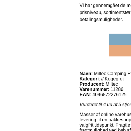
Vi har gennemgået de mes
prisniveau, sortimentstø
betalingsmuligheder.
Navn:
Miltec Camping 
Kategori:
// Kogegrej
Producent:
Miltec
Varenummer:
11286
EAN:
4046872276125
Vurderet til
4
ud af 5 stje
Masser af online varehuse
levering til en pakkeshop,
valgfrit tidspunkt. Fragt
fragtmulighed ved køb a