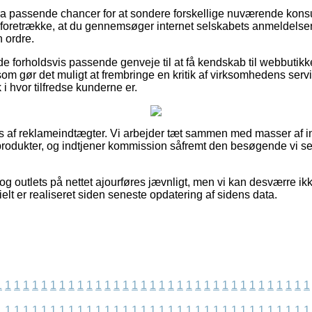
ultra passende chancer for at sondere forskellige nuværende k
t foretrække, at du gennemsøger internet selskabets anmeldelse
 ordre.
de forholdsvis passende genveje til at få kendskab til webbutikk
 som gør det muligt at frembringe en kritik af virksomhedens serv
ik i hvor tilfredse kunderne er.
s af reklameindtægter. Vi arbejder tæt sammen med masser af in
rodukter, og indtjener kommission såfremt den besøgende vi se
og outlets på nettet ajourføres jævnligt, men vi kan desværre i
ielt er realiseret siden seneste opdatering af sidens data.
1
1
1
1
1
1
1
1
1
1
1
1
1
1
1
1
1
1
1
1
1
1
1
1
1
1
1
1
1
1
1
1
1
1
1
1
1
1
1
1
1
1
1
1
1
1
1
1
1
1
1
1
1
1
1
1
1
1
1
1
1
1
1
1
1
1
1
1
1
1