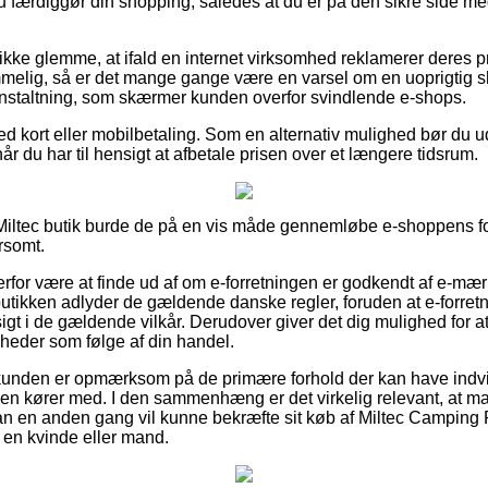
ærdiggør din shopping, således at du er på den sikre side med
kke glemme, at ifald en internet virksomhed reklamerer deres pr
mmelig, så er det mange gange være en varsel om en uoprigtig sh
oranstaltning, som skærmer kunden overfor svindlende e-shops.
d kort eller mobilbetaling. Som en alternativ mulighed bør du 
år du har til hensigt at afbetale prisen over et længere tidsrum.
n Miltec butik burde de på en vis måde gennemløbe e-shoppens fo
rsomt.
rfor være at finde ud af om e-forretningen er godkendt af e-mær
utikken adlyder de gældende danske regler, foruden at e-forretn
igt i de gældende vilkår. Derudover giver det dig mulighed for at 
gheder som følge af din handel.
 kunden er opmærksom på de primære forhold der kan have indvi
ingen kører med. I den sammenhæng er det virkelig relevant, at
man en anden gang vil kunne bekræfte sit køb af Miltec Camping 
 en kvinde eller mand.