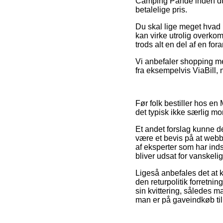
Camping Pande inden du f
betalelige pris.
Du skal lige meget hvad i
kan virke utrolig overko
trods alt en del af en f
Vi anbefaler shopping me
fra eksempelvis ViaBill, n
Før folk bestiller hos e
det typisk ikke særlig mo
Et andet forslag kunne de
være et bevis på at webb
af eksperter som har inds
bliver udsat for vanskeli
Ligeså anbefales det at
den returpolitik forretn
sin kvittering, således 
man er på gaveindkøb til