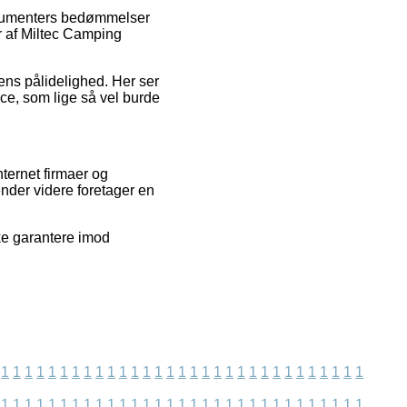
onsumenters bedømmelser
r af Miltec Camping
ens pålidelighed. Her ser
ice, som lige så vel burde
ternet firmaer og
nder videre foretager en
kke garantere imod
1
1
1
1
1
1
1
1
1
1
1
1
1
1
1
1
1
1
1
1
1
1
1
1
1
1
1
1
1
1
1
1
1
1
1
1
1
1
1
1
1
1
1
1
1
1
1
1
1
1
1
1
1
1
1
1
1
1
1
1
1
1