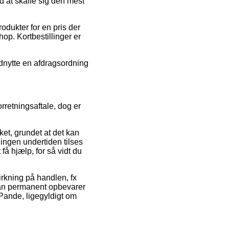
 at skaffe sig den mest
odukter for en pris der
op. Kortbestillinger er
udnytte en afdragsordning
rretningsaftale, dog er
ket, grundet at det kan
ingen undertiden tilses
få hjælp, for så vidt du
rkning på handlen, fx
 man permanent opbevarer
Pande, ligegyldigt om