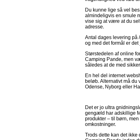
Du kunne lige så vel beslu
almindeligvis en smule me
vise sig at være at du se
adresse.
Antal dages levering på 
og med det formål er det
Størstedelen af online fo
Camping Pande, men vær o
således at de med sikkerh
En hel del internet websh
beløb. Alternativt må du
Odense, Nyborg eller Hads
Det er jo ultra gnidningsl
gengæld har adskillige Mi
produkter – til børn, me
omkostninger.
Trods dette kan det ikke 