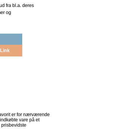
 fra bl.a. deres
mer og
Link
favorit er for nærværende
nyindkøbte vare på et
t prisbevidste