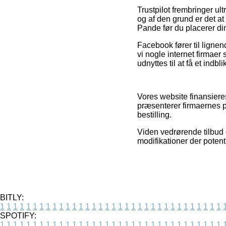
Trustpilot frembringer 
og af den grund er det a
Pande før du placerer din
Facebook fører til lignen
vi nogle internet firmaer
udnyttes til at få et indbl
Vores website finansiere
præsenterer firmaernes p
bestilling.
Viden vedrørende tilbud 
modifikationer der potent
BITLY:
1
1
1
1
1
1
1
1
1
1
1
1
1
1
1
1
1
1
1
1
1
1
1
1
1
1
1
1
1
1
1
1
1
1
SPOTIFY:
1
1
1
1
1
1
1
1
1
1
1
1
1
1
1
1
1
1
1
1
1
1
1
1
1
1
1
1
1
1
1
1
1
1