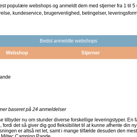
t populære webshops og anmeldt dem med stjerner fra 1 til 5 ud
rrelse, kundeservice, brugervenlighed, betingelser, leveringsfor
Bedst anmeldte webshops
Webshop
Stjerner
Pande
rner baseret på
24
anmeldelser
 tilbyder nu om stunder diverse forskellige leveringstyper. En 
 fordi det så giver dig god fleksibilitet til at kunne afhente din 
løsningen er altså ret let, samt i mange tilfælde desuden den mes
f Miltec Camping Pande.