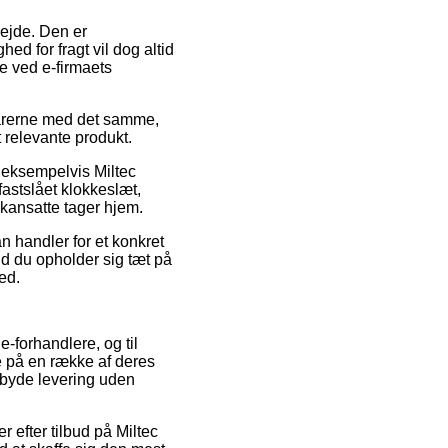
rbejde. Den er
d for fragt vil dog altid
ge ved e-firmaets
 varerne med det samme,
 relevante produkt.
, eksempelvis Miltec
astslået klokkeslæt,
ikansatte tager hjem.
n handler for et konkret
nd du opholder sig tæt på
ed.
e-forhandlere, og til
ne på en række af deres
mbyde levering uden
r efter tilbud på Miltec