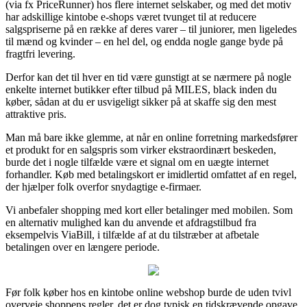
(via fx PriceRunner) hos flere internet selskaber, og med det motiv
har adskillige kintobe e-shops været tvunget til at reducere
salgspriserne på en række af deres varer – til juniorer, men ligeledes
til mænd og kvinder – en hel del, og endda nogle gange byde på
fragtfri levering.
Derfor kan det til hver en tid være gunstigt at se nærmere på nogle
enkelte internet butikker efter tilbud på MILES, black inden du
køber, sådan at du er usvigeligt sikker på at skaffe sig den mest
attraktive pris.
Man må bare ikke glemme, at når en online forretning markedsfører
et produkt for en salgspris som virker ekstraordinært beskeden,
burde det i nogle tilfælde være et signal om en uægte internet
forhandler. Køb med betalingskort er imidlertid omfattet af en regel,
der hjælper folk overfor snydagtige e-firmaer.
Vi anbefaler shopping med kort eller betalinger med mobilen. Som
en alternativ mulighed kan du anvende et afdragstilbud fra
eksempelvis ViaBill, i tilfælde af at du tilstræber at afbetale
betalingen over en længere periode.
Før folk køber hos en kintobe online webshop burde de uden tvivl
overveje shoppens regler, det er dog typisk en tidskrævende opgave.