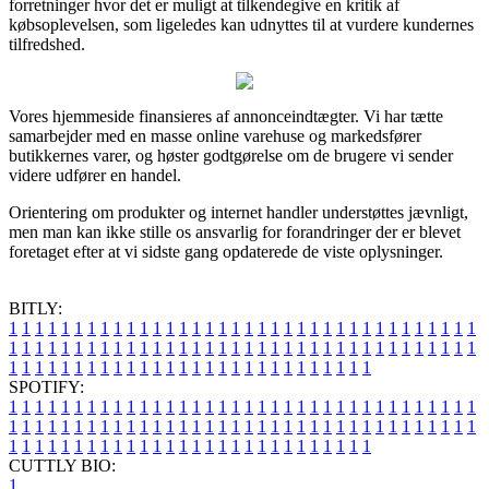
forretninger hvor det er muligt at tilkendegive en kritik af
købsoplevelsen, som ligeledes kan udnyttes til at vurdere kundernes
tilfredshed.
Vores hjemmeside finansieres af annonceindtægter. Vi har tætte
samarbejder med en masse online varehuse og markedsfører
butikkernes varer, og høster godtgørelse om de brugere vi sender
videre udfører en handel.
Orientering om produkter og internet handler understøttes jævnligt,
men man kan ikke stille os ansvarlig for forandringer der er blevet
foretaget efter at vi sidste gang opdaterede de viste oplysninger.
BITLY:
1
1
1
1
1
1
1
1
1
1
1
1
1
1
1
1
1
1
1
1
1
1
1
1
1
1
1
1
1
1
1
1
1
1
1
1
1
1
1
1
1
1
1
1
1
1
1
1
1
1
1
1
1
1
1
1
1
1
1
1
1
1
1
1
1
1
1
1
1
1
1
1
1
1
1
1
1
1
1
1
1
1
1
1
1
1
1
1
1
1
1
1
1
1
1
1
1
1
1
1
SPOTIFY:
1
1
1
1
1
1
1
1
1
1
1
1
1
1
1
1
1
1
1
1
1
1
1
1
1
1
1
1
1
1
1
1
1
1
1
1
1
1
1
1
1
1
1
1
1
1
1
1
1
1
1
1
1
1
1
1
1
1
1
1
1
1
1
1
1
1
1
1
1
1
1
1
1
1
1
1
1
1
1
1
1
1
1
1
1
1
1
1
1
1
1
1
1
1
1
1
1
1
1
1
CUTTLY BIO:
1