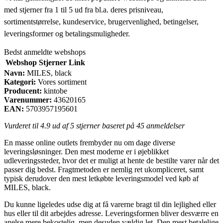
med stjerner fra 1 til 5 ud fra bl.a. deres prisniveau,
sortimentstørrelse, kundeservice, brugervenlighed, betingelser,
leveringsformer og betalingsmuligheder.
Bedst anmeldte webshops
Webshop
Stjerner
Link
Navn:
MILES, black
Kategori:
Vores sortiment
Producent:
kintobe
Varenummer:
43620165
EAN:
5703957195601
Vurderet til
4.9
ud af 5 stjerner baseret på
45
anmeldelser
En masse online outlets frembyder nu om dage diverse
leveringsløsninger. Den mest moderne er i øjeblikket
udleveringssteder, hvor det er muligt at hente de bestilte varer når det
passer dig bedst. Fragtmetoden er nemlig ret ukompliceret, samt
typisk derudover den mest letkøbte leveringsmodel ved køb af
MILES, black.
Du kunne ligeledes udse dig at få varerne bragt til din lejlighed eller
hus eller til dit arbejdes adresse. Leveringsformen bliver desværre en
anelse mere bekostelig, men desuden vældig let. Den mest betalelige