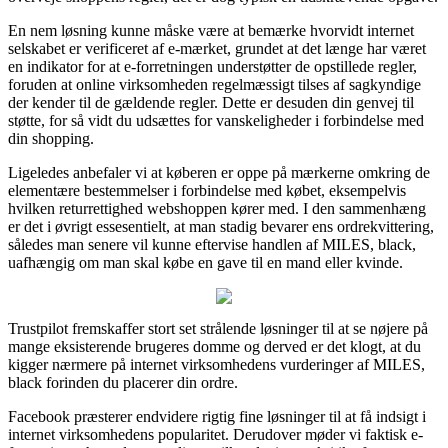
En nem løsning kunne måske være at bemærke hvorvidt internet
selskabet er verificeret af e-mærket, grundet at det længe har været
en indikator for at e-forretningen understøtter de opstillede regler,
foruden at online virksomheden regelmæssigt tilses af sagkyndige
der kender til de gældende regler. Dette er desuden din genvej til
støtte, for så vidt du udsættes for vanskeligheder i forbindelse med
din shopping.
Ligeledes anbefaler vi at køberen er oppe på mærkerne omkring de
elementære bestemmelser i forbindelse med købet, eksempelvis
hvilken returrettighed webshoppen kører med. I den sammenhæng
er det i øvrigt essesentielt, at man stadig bevarer ens ordrekvittering,
således man senere vil kunne eftervise handlen af MILES, black,
uafhængig om man skal købe en gave til en mand eller kvinde.
Trustpilot fremskaffer stort set strålende løsninger til at se nøjere på
mange eksisterende brugeres domme og derved er det klogt, at du
kigger nærmere på internet virksomhedens vurderinger af MILES,
black forinden du placerer din ordre.
Facebook præsterer endvidere rigtig fine løsninger til at få indsigt i
internet virksomhedens popularitet. Derudover møder vi faktisk e-