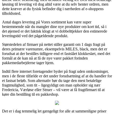
løsning til levering vil dog altid være at du selv henter ordren, men
dette kræver at du fysisk befinder dig i nærheden af e-shoppens
tilholdssted.
Antal dages levering på Vores sortiment kan være super
bestemmende når du mangler dine nye produkter om kort tid, så i
det øjemed er det faktisk klogt at vi dobbelttjekker den estimerede
leveringstid ved det pågældende produkt.
Størstedelen af firmaer på nettet stiller garanti om 1 dags fragt på
deres primære varenumre, eksempelvis MILES, black, men det er
forudsat at der bestilles tidligere end et fastslået klokkeslæt, med det
formål at de kan nå at få de nye varer pakket forinden
pakkemedarbejderne tager hjem.
Indtil flere internet foretagender byder på fragt uden omkostninger,
men i de fleste tilfælde er det under forudsætning af at du handler for
et fastsat beløb. Som alternativ bør du tage den mest betalelige
fragtmulighed, som tit – ligegyldigt om man opholder sig nær
Fredericia, Værløse eller Struer – vil være at få fragtfirmaet til at
køre din bestilling til en pakkeshop.
Det er i dag temmelig let gængeligt for alle at sammenligne priser