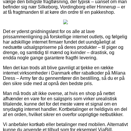
vælge den billigste fragtløsning, der typisk – uanset om man
befinder sig nær Silkeborg, Vordingborg eller Hinnerup – er
at få fragtmanden til at køre din ordre til en pakkeshop.
Det er yderst gnidningsløst for os alle at lave
prissammenligning på forskellige internet outlets, og følgelig
har adskillige internet firmaer fundet det uundgåeligt at
nedsætte udsalgspriserne på deres produkter – til piger og
drenge, og samtidig til mænd og kvinder – drastisk, og
endda nogle gange garantere fragtfri levering.
Men det kan trods alt blive gavnligt at tjekke en række
internet virksomheder i Danmark efter rabatkoder på Milana
Dress – Army før du gennemfører din bestilling, så du er på
den sikre side med at opnå den bedste pris.
Man må trods alt ikke overse, at hvis en shop på nettet
afhænder en vare for en salgspris som virker urealistisk
tiltalende, kunne det for det meste være et signal om en
snydagtig internet handler. Kortbetalinger er heldigvis en del
af en orden, hvilket sikrer en overfor uoprigtige netbutikker.
Vi anbefaler kortkøb eller betalinger med mobilen. Alternativt
kunne du anvende et tilbud som for eksempel ViaBill,