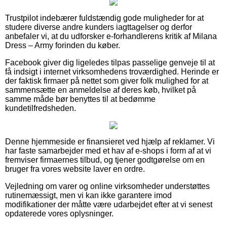
Trustpilot indebærer fuldstændig gode muligheder for at
studere diverse andre kunders iagttagelser og derfor
anbefaler vi, at du udforsker e-forhandlerens kritik af Milana
Dress – Army forinden du køber.
Facebook giver dig ligeledes tilpas passelige genveje til at
få indsigt i internet virksomhedens troværdighed. Herinde er
der faktisk firmaer på nettet som giver folk mulighed for at
sammensætte en anmeldelse af deres køb, hvilket på
samme måde bør benyttes til at bedømme
kundetilfredsheden.
Denne hjemmeside er finansieret ved hjælp af reklamer. Vi
har faste samarbejder med et hav af e-shops i form af at vi
fremviser firmaernes tilbud, og tjener godtgørelse om en
bruger fra vores website laver en ordre.
Vejledning om varer og online virksomheder understøttes
rutinemæssigt, men vi kan ikke garantere imod
modifikationer der måtte være udarbejdet efter at vi senest
opdaterede vores oplysninger.