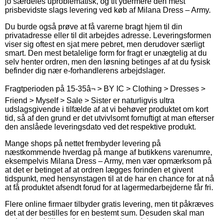
jo særdeles uproblematisk, og tit ydermere den mest
prisbevidste slags levering ved køb af Milana Dress – Army.
Du burde også prøve at få varerne bragt hjem til din
privatadresse eller til dit arbejdes adresse. Leveringsformen
viser sig oftest en sjat mere pebret, men derudover særligt
smart. Den mest betalelige form for fragt er unægtelig at du
selv henter ordren, men den løsning betinges af at du fysisk
befinder dig nær e-forhandlerens arbejdslager.
Fragtperioden på 15-35â¬ > BY IC > Clothing > Dresses >
Friend > Myself > Sale > Sister er naturligvis ultra
udslagsgivende i tilfælde af at vi behøver produktet om kort
tid, så af den grund er det utvivlsomt fornuftigt at man efterser
den anslåede leveringsdato ved det respektive produkt.
Mange shops på nettet frembyder levering på
næstkommende hverdag på mange af butikkens varenumre,
eksempelvis Milana Dress – Army, men vær opmærksom på
at det er betinget af at ordren lægges forinden et givent
tidspunkt, med hensynstagen til at de har en chance for at nå
at få produktet afsendt forud for at lagermedarbejderne får fri.
Flere online firmaer tilbyder gratis levering, men tit påkræves
det at der bestilles for en bestemt sum. Desuden skal man