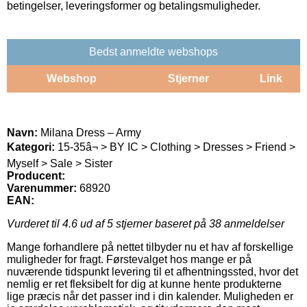
betingelser, leveringsformer og betalingsmuligheder.
Bedst anmeldte webshops
Webshop
Stjerner
Link
Navn:
Milana Dress – Army
Kategori:
15-35â¬ > BY IC > Clothing > Dresses > Friend >
Myself > Sale > Sister
Producent:
Varenummer:
68920
EAN:
Vurderet til
4.6
ud af 5 stjerner baseret på
38
anmeldelser
Mange forhandlere på nettet tilbyder nu et hav af forskellige
muligheder for fragt. Førstevalget hos mange er på
nuværende tidspunkt levering til et afhentningssted, hvor det
nemlig er ret fleksibelt for dig at kunne hente produkterne
lige præcis når det passer ind i din kalender. Muligheden er