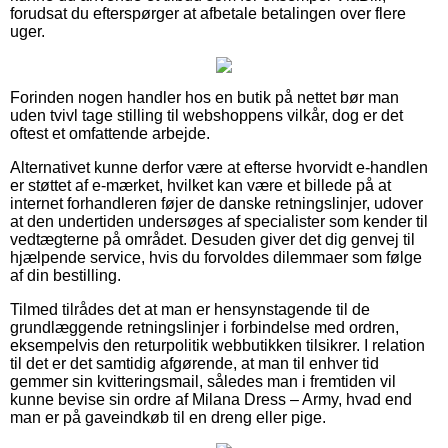
forudsat du efterspørger at afbetale betalingen over flere
uger.
Forinden nogen handler hos en butik på nettet bør man
uden tvivl tage stilling til webshoppens vilkår, dog er det
oftest et omfattende arbejde.
Alternativet kunne derfor være at efterse hvorvidt e-handlen
er støttet af e-mærket, hvilket kan være et billede på at
internet forhandleren føjer de danske retningslinjer, udover
at den undertiden undersøges af specialister som kender til
vedtægterne på området. Desuden giver det dig genvej til
hjælpende service, hvis du forvoldes dilemmaer som følge
af din bestilling.
Tilmed tilrådes det at man er hensynstagende til de
grundlæggende retningslinjer i forbindelse med ordren,
eksempelvis den returpolitik webbutikken tilsikrer. I relation
til det er det samtidig afgørende, at man til enhver tid
gemmer sin kvitteringsmail, således man i fremtiden vil
kunne bevise sin ordre af Milana Dress – Army, hvad end
man er på gaveindkøb til en dreng eller pige.