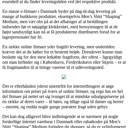
essentielt at du finder leveringstiden ved det respektive produkt.
En masse e-firmaer i Danmark byder på dag-til-dag levering på
mange af butikkens produkter, eksempelvis Men’s Shirt “Shaping”
Medium, men vær obs på at det afhænger af at bestillingen
indsendes før et nøjagtigt klokkeslæt, med hensynstagen til at de
højst sandsynligt kan nå at få produkterne distribueret forud for at
lagerpersonalet har fri.
En række online firmaer yder fragtfri levering, men undertiden
kræver det at du køber for et bestemt beløb. Derudover kunne man
beslutte sig for den mest letkøbte fragtform, der oftest – ligegyldigt
om man befinder sig i København, Frederikshavn eller Skjern – er at
få fragtmanden til at bringe varerne til et udleveringssted.
Det er efterhånden yderst smertefrit for internetbrugere at søge
information om priser på tværs af online firmaer, og ergo har en hel
del firmaer på nettet set sig tvunget til at mindske udsalgspriserne på
en række af deres varer – til børn, og tillige også til damer og herrer
– enormt, og endda nogle gange præstere fragt uden gebyr.
Det kan dog alligevel blive indbringende at se nærmere på nogle
forskellige internet varehuse i Danmark efter rabatkoder på Men’s
Shirt “Shaping” Medium forinden du shopper, så du er velinformeret