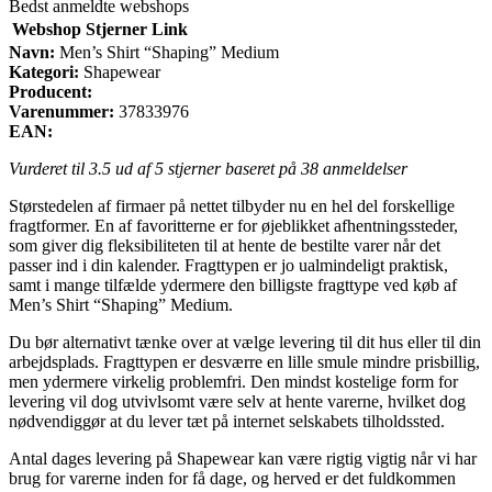
Bedst anmeldte webshops
Webshop
Stjerner
Link
Navn:
Men’s Shirt “Shaping” Medium
Kategori:
Shapewear
Producent:
Varenummer:
37833976
EAN:
Vurderet til
3.5
ud af 5 stjerner baseret på
38
anmeldelser
Størstedelen af firmaer på nettet tilbyder nu en hel del forskellige
fragtformer. En af favoritterne er for øjeblikket afhentningssteder,
som giver dig fleksibiliteten til at hente de bestilte varer når det
passer ind i din kalender. Fragttypen er jo ualmindeligt praktisk,
samt i mange tilfælde ydermere den billigste fragttype ved køb af
Men’s Shirt “Shaping” Medium.
Du bør alternativt tænke over at vælge levering til dit hus eller til din
arbejdsplads. Fragttypen er desværre en lille smule mindre prisbillig,
men ydermere virkelig problemfri. Den mindst kostelige form for
levering vil dog utvivlsomt være selv at hente varerne, hvilket dog
nødvendiggør at du lever tæt på internet selskabets tilholdssted.
Antal dages levering på Shapewear kan være rigtig vigtig når vi har
brug for varerne inden for få dage, og herved er det fuldkommen