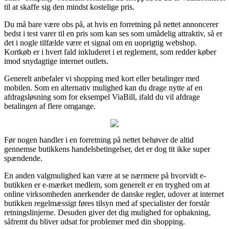
til at skaffe sig den mindst kostelige pris.
Du må bare være obs på, at hvis en forretning på nettet annoncerer
bedst i test varer til en pris som kan ses som umådelig attraktiv, så er
det i nogle tilfælde være et signal om en uoprigtig webshop.
Kortkøb er i hvert fald inkluderet i et reglement, som redder køber
imod snydagtige internet outlets.
Generelt anbefaler vi shopping med kort eller betalinger med
mobilen. Som en alternativ mulighed kan du drage nytte af en
afdragsløsning som for eksempel ViaBill, ifald du vil afdrage
betalingen af flere omgange.
Før nogen handler i en forretning på nettet behøver de altid
gennemse butikkens handelsbetingelser, det er dog tit ikke super
spændende.
En anden valgmulighed kan være at se nærmere på hvorvidt e-
butikken er e-mærket medlem, som generelt er en tryghed om at
online virksomheden anerkender de danske regler, udover at internet
butikken regelmæssigt føres tilsyn med af specialister der forstår
retningslinjerne. Desuden giver det dig mulighed for opbakning,
såfremt du bliver udsat for problemer med din shopping.