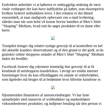
Endvidere anbefaler vi at køberen er omhyggelig omkring de mest
vitale vedtægter der kan have indflydelse på købet, som eksempelvis
hvilken bytteret netbutikken lover. I den relation er det tilmed
essesentielt, at man stadigvæk opbevarer ens e-mail kvittering,
således man når som helst vil kunne bevise handlen af Men’s Shirt
“Shaping” Medium, hvad end du søger produkter til en dame eller
herre.
Trustpilot bringer dig relativt nyttige genveje til at kontrollere en hel
del aktuelle kunders observationer og af den grund er det godt, at du
gransker online shoppens omtaler af Men’s Shirt “Shaping” Medium
inden du bestiller.
Facebook forærer dig ydermere temmelig fine genveje til at få
kendskab til netshoppens kundefokus. I øvrigt ses endda internet
forretninger hvor du kan offentliggøre en omtale af ordreforløbet,
som ligeledes må bruges til at bedømme hvor tilfredse kunderne er.
Hjemmesiden finansieres af annonceindtægter. Vi har faste
samarbejder med massevis af webbutikker og markedsfører
virksomhedernes produkter, og indtjener betaling når den person vi