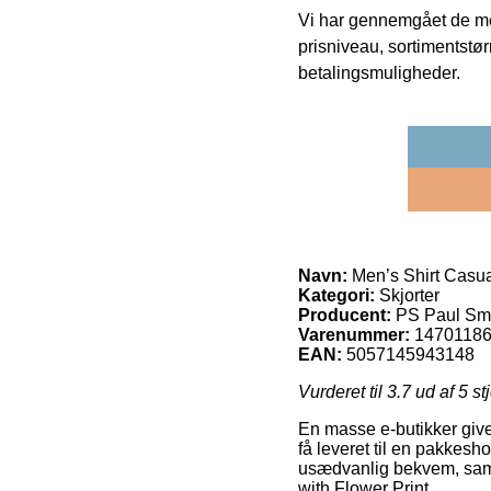
Vi har gennemgået de mes
prisniveau, sortimentstø
betalingsmuligheder.
Navn:
Men’s Shirt Casual
Kategori:
Skjorter
Producent:
PS Paul Sm
Varenummer:
1470118
EAN:
5057145943148
Vurderet til
3.7
ud af 5 st
En masse e-butikker giver
få leveret til en pakkesho
usædvanlig bekvem, samt
with Flower Print.