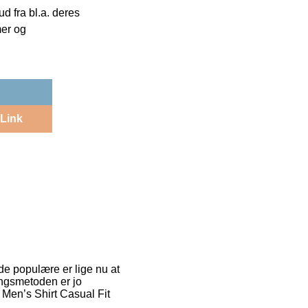
 fra bl.a. deres
mer og
Link
 de populære er lige nu at
ringsmetoden er jo
Men’s Shirt Casual Fit