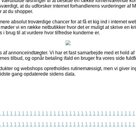
re værdifulde løsninger til at beskue en række forhenværende ko
sværdigt, at du udforsker internet forhandlerens vurderinger af M
or at du shopper.
re absolut troværdige chancer for at få et kig ind i internet 
møder vi en række netbutikker hvor det er muligt at skrive en krit
i brug til at vurdere hvor tilfredse kunderne er.
s af annonceindtægter. Vi har et fast samarbejde med et hold af 
s tilbud, og opnår betaling ifald en bruger fra vores side fuldfø
ukter og webshops opretholdes rutinemæssigt, men vi giver ing
 sidste gang opdaterede sidens data.
1
1
1
1
1
1
1
1
1
1
1
1
1
1
1
1
1
1
1
1
1
1
1
1
1
1
1
1
1
1
1
1
1
1
1
1
1
1
1
1
1
1
1
1
1
1
1
1
1
1
1
1
1
1
1
1
1
1
1
1
1
1
1
1
1
1
1
1
1
1