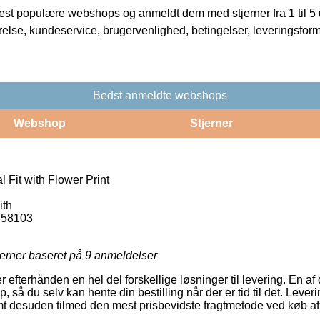
t populære webshops og anmeldt dem med stjerner fra 1 til 5 ud
rrelse, kundeservice, brugervenlighed, betingelser, leveringsfor
Bedst anmeldte webshops
Webshop
Stjerner
 Fit with Flower Print
ith
658103
jerner baseret på
9
anmeldelser
 efterhånden en hel del forskellige løsninger til levering. En af
p, så du selv kan hente din bestilling når der er tid til det. Leve
 desuden tilmed den mest prisbevidste fragtmetode ved køb af 