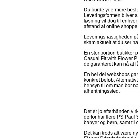
Du burde ydermere beslutte
Leveringsformen bliver 
løsning vil dog til enhve
afstand af online shoppe
Leveringshastigheden på S
skam aktuelt at du ser n
En stor portion butikker 
Casual Fit with Flower Pr
de garanteret kan nå at få
En hel del webshops gara
konkret beløb. Alternativ
hensyn til om man bor nær
afhentningssted.
Det er jo efterhånden vir
derfor har flere PS Paul 
babyer og børn, samt til
Det kan trods alt være nyt