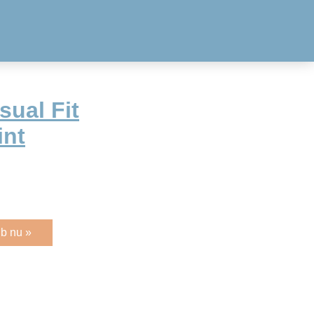
sual Fit
int
b nu »