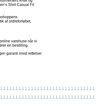
nsumenters kritik og
en’s Shirt Casual Fit
webshoppens
ik af ordreforløbet,
online varehuse når vi
rer en bestilling.
en garanti imod rettelser
1
1
1
1
1
1
1
1
1
1
1
1
1
1
1
1
1
1
1
1
1
1
1
1
1
1
1
1
1
1
1
1
1
1
1
1
1
1
1
1
1
1
1
1
1
1
1
1
1
1
1
1
1
1
1
1
1
1
1
1
1
1