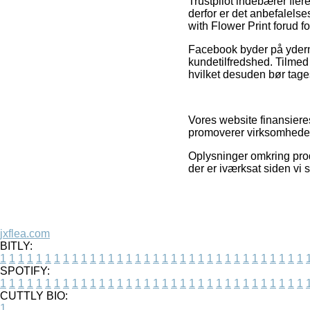
Trustpilot indebærer fle
derfor er det anbefalelse
with Flower Print forud f
Facebook byder på yderme
kundetilfredshed. Tilmed 
hvilket desuden bør tages 
Vores website finansiere
promoverer virksomhederne
Oplysninger omkring prod
der er iværksat siden vi
jxflea.com
BITLY:
1
1
1
1
1
1
1
1
1
1
1
1
1
1
1
1
1
1
1
1
1
1
1
1
1
1
1
1
1
1
1
1
1
1
SPOTIFY:
1
1
1
1
1
1
1
1
1
1
1
1
1
1
1
1
1
1
1
1
1
1
1
1
1
1
1
1
1
1
1
1
1
1
CUTTLY BIO:
1