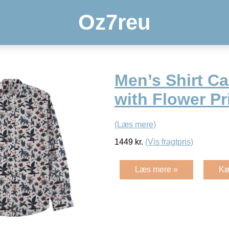
Oz7reu
Men’s Shirt Ca
with Flower Pr
(Læs mere)
1449
kr.
(Vis fragtpris)
Læs mere »
Kø