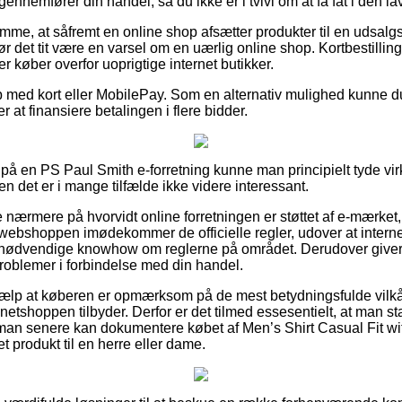
ennemfører din handel, så du ikke er i tvivl om at få fat i den lav
mme, at såfremt en online shop afsætter produkter til en udsalgs
r det tit være en varsel om en uærlig online shop. Kortbestillinge
 køber overfor uoprigtige internet butikker.
b med kort eller MobilePay. Som en alternativ mulighed kunne du
er at finansiere betalingen i flere bidder.
 på en PS Paul Smith e-forretning kunne man principielt tyde 
en det er i mange tilfælde ikke videre interessant.
se nærmere på hvorvidt online forretningen er støttet af e-mærket
 webshoppen imødekommer de officielle regler, udover at internet
nødvendige knowhow om reglerne på området. Derudover giver de
problemer i forbindelse med din handel.
jælp at køberen er opmærksom på de mest betydningsfulde vilkår
ik netshoppen tilbyder. Derfor er det tilmed essesentielt, at man 
 man senere kan dokumentere købet af Men’s Shirt Casual Fit wit
 produkt til en herre eller dame.