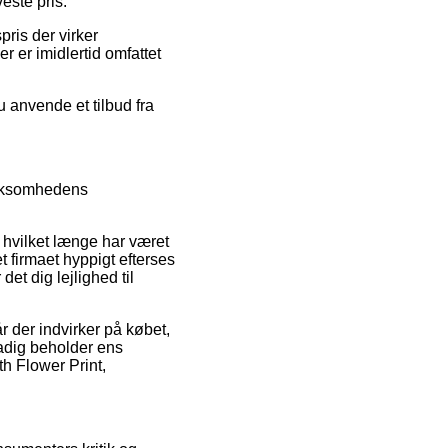
este pris.
pris der virker
r er imidlertid omfattet
 anvende et tilbud fra
virksomhedens
, hvilket længe har været
 firmaet hyppigt efterses
t dig lejlighed til
 der indvirker på købet,
stadig beholder ens
h Flower Print,