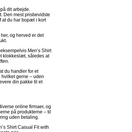
 på dit arbejde.
t. Den mest prisbevidste
 at du har bopæl i kort
 her, og herved er det
ukt.
e, eksempelvis Men’s Shirt
et klokkeslæt, således at
ften.
t du handler for et
, hvilket gerne – uden
vere din pakke til et
diverse online firmaer, og
erne på produkterne – til
ring uden betaling.
n’s Shirt Casual Fit with