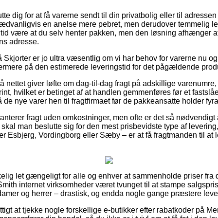
 dig for at få varerne sendt til din privatbolig eller til adressen
sædvanligvis en anelse mere pebret, men derudover temmelig le
r tid være at du selv henter pakken, men den løsning afhænger af
ns adresse.
kjorter er jo ultra væsentlig om vi har behov for varerne nu og
ærmere på den estimerede leveringstid for det pågældende prod
på nettet giver løfte om dag-til-dag fragt på adskillige varenumr
int, hvilket er betinget af at handlen gemmenføres før et fastslå
 de nye varer hen til fragtfirmaet før de pakkeansatte holder fyra
nterer fragt uden omkostninger, men ofte er det så nødvendigt a
t skal man beslutte sig for den mest prisbevidste type af levering
 Esbjerg, Vordingborg eller Sæby – er at få fragtmanden til at le
kelig let gængeligt for alle og enhver at sammenholde priser fra 
Smith internet virksomheder været tvunget til at stampe salgspris
 damer og herrer – drastisk, og endda nogle gange præstere leve
tigt at tjekke nogle forskellige e-butikker efter rabatkoder på Me