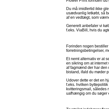
Flower Print forinden du g
Du må imidlertid ikke gle
usædvanlig letkøbt, så bø
af en vedtægt, som værner
Generelt anbefaler vi kø
f.eks. ViaBill, hvis du agt
Forinden nogen bestiller
forretningsbetingelser, m
Et nemt alternativ er at 
en sikring om at internet
af fagmænd der har den 
bistand, ifald du møder 
Udover dette er det en h
f.eks. hvilken byttepolit
kvitteringsmail, således
uafhængig om du søger et