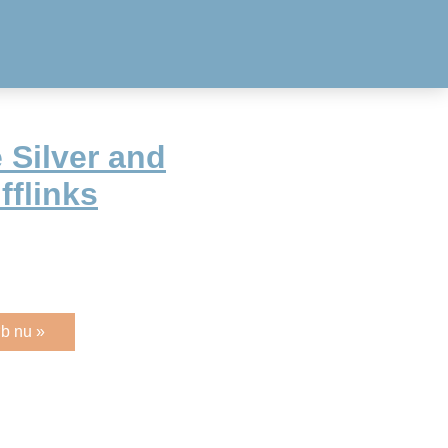
 Silver and
fflinks
b nu »