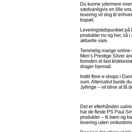
Du kunne ydermere overvej
sædvanligvis en lille sm
levering vil dog til enh
bopæl.
Leveringstidspunktet på 
produkter nu og her, så 
aktuelle vare.
Temmelig mange online ou
Men’s Prestige Silver an
forinden et fast klokkes
drager hjemad.
Indtil flere e-shops i Da
sum. Alternativt burde du
Jyllinge – vil blive at få 
Det er efterhånden ualmin
har de fleste PS Paul Sm
produkter – til børn og 
levering uden omkostnin