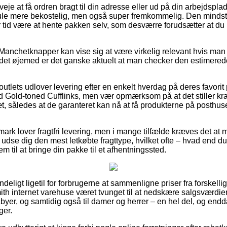
e at få ordren bragt til din adresse eller ud på din arbejdspla
ule mere bekostelig, men også super fremkommelig. Den mindst 
ver tid være at hente pakken selv, som desværre forudsætter at 
Manchetknapper kan vise sig at være virkelig relevant hvis man 
i det øjemed er det ganske aktuelt at man checker den estimered
tlets udlover levering efter en enkelt hverdag på deres favorit
d Gold-toned Cufflinks, men vær opmærksom på at det stiller kr
læt, således at de garanteret kan nå at få produkterne på posthu
nmark lover fragtfri levering, men i mange tilfælde kræves det at 
 udse dig den mest letkøbte fragttype, hvilket ofte – hvad end du
dem til at bringe din pakke til et afhentningssted.
deligt ligetil for forbrugerne at sammenligne priser fra forskelli
ith internet varehuse været tvunget til at nedskære salgsværdi
babyer, og samtidig også til damer og herrer – en hel del, og en
ger.