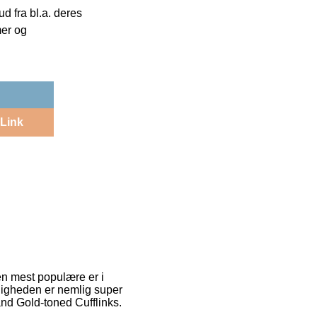
 fra bl.a. deres
mer og
Link
Den mest populære er i
ligheden er nemlig super
and Gold-toned Cufflinks.