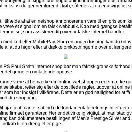
ve udbytterigt at kigge forbi nogle online forretninger efter raba
flinks før du gennemfører dit køb, således at du er usvigeligt sik
 i tilfælde af at en netshop annoncerer en vare til en pris som ka
te være et signal om en falsk webbutik. Køb med gængse betali
stemmelse, som assisterer dig overfor falske internet handler.
køb med kort eller MobilePay. Som en anden løsning kan du udnyt
lde af at du higer efter at dække omkostningerne over et længere
n PS Paul Smith internet shop bør man faktisk granske forhand
er det gerne en omfattende opgave.
kunne være at bemærke om online webshoppen er e-mærke godk
t selskabet retter sig efter de opstillede regler, udover at onlin
r som har indsigt i vilkårene. Dette er en god mulighed for at få 
med din shopping.
l hjælp at man er sat ind i de fundamentale retningslinjer der 
line firmaet garanterer. Her er det virkelig vigtigt, at man stadi
ng kan dokumentere bestillingen af Men’s Prestige Silver and 
ndkøb til en dreng eller pige.