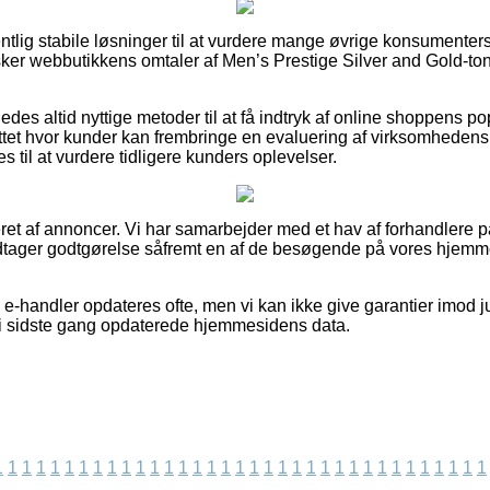
entlig stabile løsninger til at vurdere mange øvrige konsumenters
sker webbutikkens omtaler af Men’s Prestige Silver and Gold-tone
des altid nyttige metoder til at få indtryk af online shoppens po
tet hvor kunder kan frembringe en evaluering af virksomhedens 
til at vurdere tidligere kunders oplevelser.
et af annoncer. Vi har samarbejder med et hav af forhandlere p
odtager godtgørelse såfremt en af de besøgende på vores hjemm
e-handler opdateres ofte, men vi kan ikke give garantier imod ju
vi sidste gang opdaterede hjemmesidens data.
1
1
1
1
1
1
1
1
1
1
1
1
1
1
1
1
1
1
1
1
1
1
1
1
1
1
1
1
1
1
1
1
1
1
1