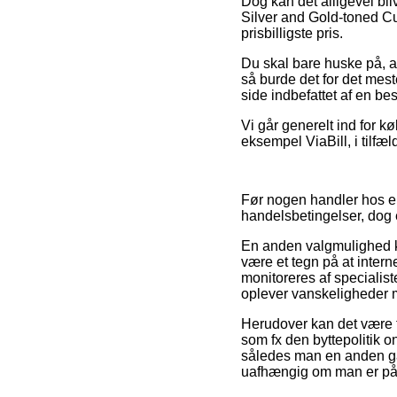
Dog kan det alligevel bli
Silver and Gold-toned Cuf
prisbilligste pris.
Du skal bare huske på, at
så burde det for det mes
side indbefattet af en be
Vi går generelt ind for 
eksempel ViaBill, i tilfæ
Før nogen handler hos e
handelsbetingelser, dog 
En anden valgmulighed 
være et tegn på at interne
monitoreres af specialiste
oplever vanskeligheder 
Herudover kan det være ti
som fx den byttepolitik on
således man en anden ga
uafhængig om man er på i