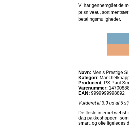
Vi har gennemgået de mes
prisniveau, sortimentstø
betalingsmuligheder.
Navn:
Men’s Prestige Si
Kategori:
Manchetknapp
Producent:
PS Paul Sm
Varenummer:
1470088
EAN:
9999999998892
Vurderet til
3.9
ud af 5 st
De fleste internet webshop
dag pakkeshoppen, som gø
smart, og ofte ligeledes 