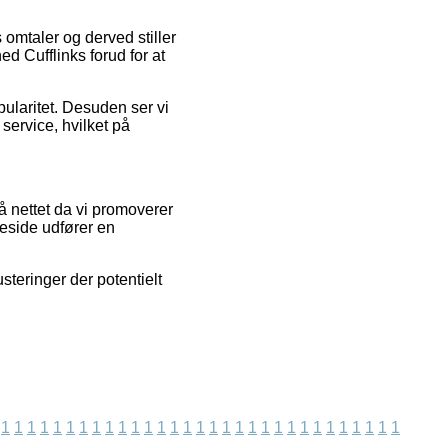
 omtaler og derved stiller
d Cufflinks forud for at
pularitet. Desuden ser vi
service, hvilket på
å nettet da vi promoverer
eside udfører en
steringer der potentielt
1
1
1
1
1
1
1
1
1
1
1
1
1
1
1
1
1
1
1
1
1
1
1
1
1
1
1
1
1
1
1