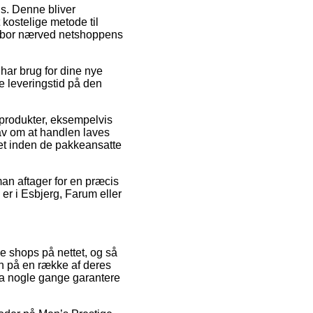
ds. Denne bliver
kostelige metode til
du bor nærved netshoppens
har brug for dine nye
e leveringstid på den
 produkter, eksempelvis
av om at handlen laves
set inden de pakkeansatte
man aftager for en præcis
 er i Esbjerg, Farum eller
ge shops på nettet, og så
en på en række af deres
dda nogle gange garantere