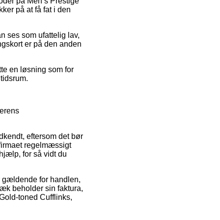
tkoder på Men’s Prestige
ker på at få fat i den
n ses som ufattelig lav,
ngskort er på den anden
te en løsning som for
 tidsrum.
lerens
endt, eftersom det bør
e firmaet regelmæssigt
hjælp, for så vidt du
er gældende for handlen,
gvæk beholder sin faktura,
Gold-toned Cufflinks,