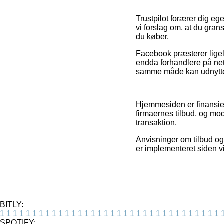
Trustpilot forærer dig eg
vi forslag om, at du gran
du køber.
Facebook præsterer ligele
endda forhandlere på net
samme måde kan udnyttes 
Hjemmesiden er finansier
firmaernes tilbud, og m
transaktion.
Anvisninger om tilbud og 
er implementeret siden 
BITLY:
1
1
1
1
1
1
1
1
1
1
1
1
1
1
1
1
1
1
1
1
1
1
1
1
1
1
1
1
1
1
1
1
1
1
SPOTIFY: