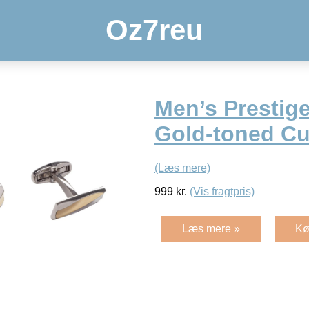
Oz7reu
Men’s Prestige
Gold-toned Cu
(Læs mere)
999
kr.
(Vis fragtpris)
Læs mere »
Kø