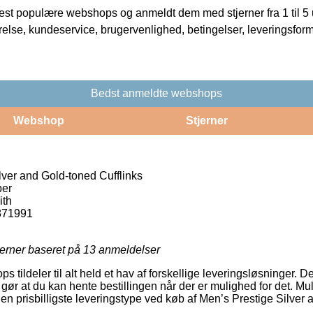
t populære webshops og anmeldt dem med stjerner fra 1 til 5 ud
rrelse, kundeservice, brugervenlighed, betingelser, leveringsfor
Bedst anmeldte webshops
Webshop
Stjerner
lver and Gold-toned Cufflinks
er
ith
871991
jerner baseret på
13
anmeldelser
s tildeler til alt held et hav af forskellige leveringsløsninger. 
r at du kan hente bestillingen når der er mulighed for det. Mu
den prisbilligste leveringstype ved køb af Men’s Prestige Silver 