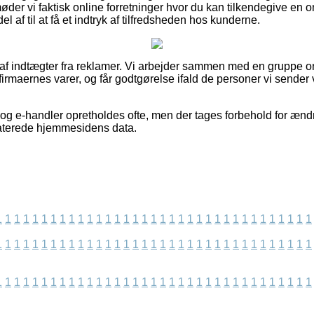
er vi faktisk online forretninger hvor du kan tilkendegive en om
 af til at få et indtryk af tilfredsheden hos kunderne.
t af indtægter fra reklamer. Vi arbejder sammen med en gruppe o
r firmaernes varer, og får godtgørelse ifald de personer vi sender
og e-handler opretholdes ofte, men der tages forbehold for ændr
pdaterede hjemmesidens data.
1
1
1
1
1
1
1
1
1
1
1
1
1
1
1
1
1
1
1
1
1
1
1
1
1
1
1
1
1
1
1
1
1
1
1
1
1
1
1
1
1
1
1
1
1
1
1
1
1
1
1
1
1
1
1
1
1
1
1
1
1
1
1
1
1
1
1
1
1
1
1
1
1
1
1
1
1
1
1
1
1
1
1
1
1
1
1
1
1
1
1
1
1
1
1
1
1
1
1
1
1
1
1
1
1