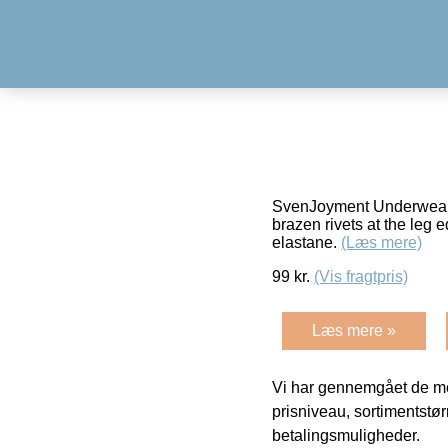
SvenJoyment Underwear Ol
brazen rivets at the leg
elastane.
(Læs mere)
99
kr.
(Vis fragtpris)
Læs mere »
Vi har gennemgået de mes
prisniveau, sortimentstø
betalingsmuligheder.