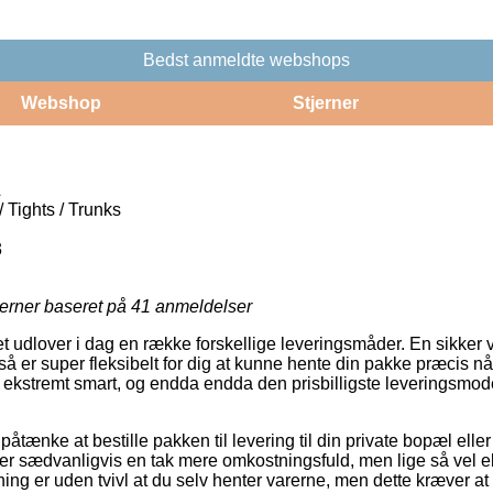
Bedst anmeldte webshops
Webshop
Stjerner
L
 Tights / Trunks
3
jerner baseret på
41
anmeldelser
et udlover i dag en række forskellige leveringsmåder. En sikker
å er super fleksibelt for dig at kunne hente din pakke præcis nå
 ekstremt smart, og endda endda den prisbilligste leveringsmod
nke at bestille pakken til levering til din private bopæl eller 
er sædvanligvis en tak mere omkostningsfuld, men lige så vel 
ning er uden tvivl at du selv henter varerne, men dette kræver at 