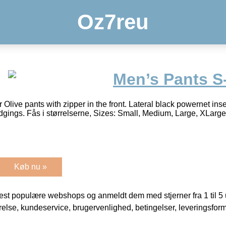
Oz7reu
Men’s Pants S
ive pants with zipper in the front. Lateral black powernet inser
 edgings. Fås i størrelserne, Sizes: Small, Medium, Large, XLar
Køb nu »
t populære webshops og anmeldt dem med stjerner fra 1 til 5 ud
rrelse, kundeservice, brugervenlighed, betingelser, leveringsfor