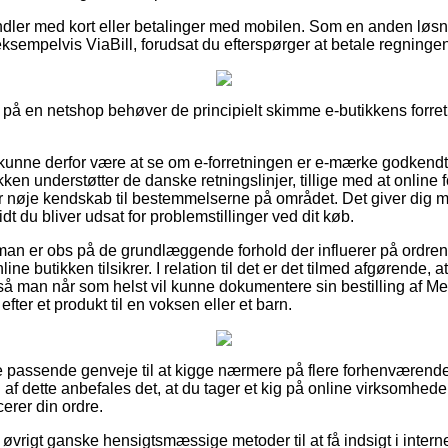
ndler med kort eller betalinger med mobilen. Som en anden løs
ksempelvis ViaBill, forudsat du efterspørger at betale regninge
 på en netshop behøver de principielt skimme e-butikkens forretn
unne derfor være at se om e-forretningen er e-mærke godkendt,
ken understøtter de danske retningslinjer, tillige med at online 
r nøje kendskab til bestemmelserne på området. Det giver dig m
dt du bliver udsat for problemstillinger ved dit køb.
 man er obs på de grundlæggende forhold der influerer på ordre
line butikken tilsikrer. I relation til det er det tilmed afgørende,
så man når som helst vil kunne dokumentere sin bestilling af M
fter et produkt til en voksen eller et barn.
se passende genveje til at kigge nærmere på flere forhenværen
af dette anbefales det, at du tager et kig på online virksomhede
erer din ordre.
øvrigt ganske hensigtsmæssige metoder til at få indsigt i intern