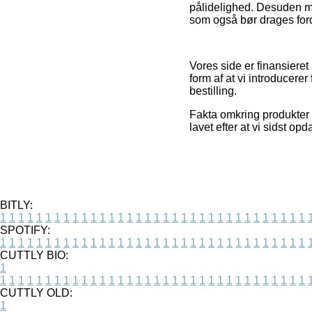
pålidelighed. Desuden mød
som også bør drages fordel
Vores side er finansiere
form af at vi introducere
bestilling.
Fakta omkring produkter 
lavet efter at vi sidst o
BITLY:
1
1
1
1
1
1
1
1
1
1
1
1
1
1
1
1
1
1
1
1
1
1
1
1
1
1
1
1
1
1
1
1
1
1
SPOTIFY:
1
1
1
1
1
1
1
1
1
1
1
1
1
1
1
1
1
1
1
1
1
1
1
1
1
1
1
1
1
1
1
1
1
1
CUTTLY BIO:
1
1
1
1
1
1
1
1
1
1
1
1
1
1
1
1
1
1
1
1
1
1
1
1
1
1
1
1
1
1
1
1
1
1
1
CUTTLY OLD:
1