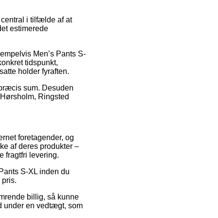
ntral i tilfælde af at
det estimerede
ksempelvis Men’s Pants S-
onkret tidspunkt,
atte holder fyraften.
en præcis sum. Desuden
ær Hørsholm, Ringsted
ternet foretagender, og
ke af deres produkter –
fragtfri levering.
s Pants S-XL inden du
pris.
amrende billig, så kunne
ind under en vedtægt, som