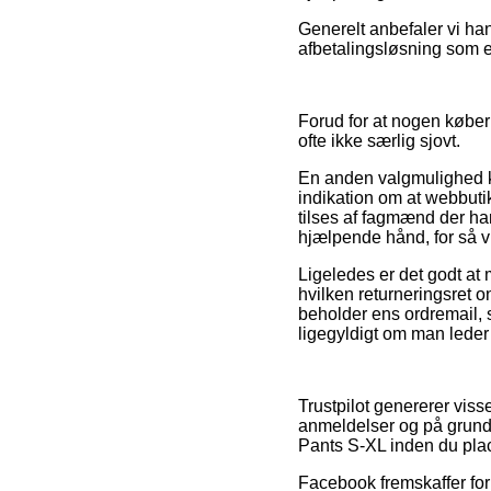
Generelt anbefaler vi ha
afbetalingsløsning som e
Forud for at nogen køber
ofte ikke særlig sjovt.
En anden valgmulighed k
indikation om at webbutik
tilses af fagmænd der ha
hjælpende hånd, for så vi
Ligeledes er det godt at
hvilken returneringsret on
beholder ens ordremail, 
ligegyldigt om man leder e
Trustpilot genererer vis
anmeldelser og på grund 
Pants S-XL inden du plac
Facebook fremskaffer for 