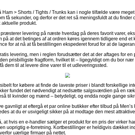
am > Shorts / Tights / Trunks kan i nogle tilfælde være meget ce
 få sekunder, og derfor er det ret så meningsfuldt at du finder 
t aktuelle produkt.
 præsterer levering på næste hverdag på deres favorit varer, e
 at det betinges af at ordren køres igennem tidligere end et k
ce for at nå at få bestillingen ekspederet forud for at de lagerans
ratis levering, men i reglen forudsætter det at der aftages for 
 den prisbilligste fragtform, hvilket tit – ligegyldigt om du bor n
få dem til at levere dine varer til et udleveringssted.
ibelt for købere at finde de laveste priser i blandt forskellige in
kker fundet det nødvendigt at nedsætte salgsværdien på en ræk
geså til kvinder og mænd – betydeligt, og endda nogle gange sikre 
ve gavnligt at eftergå et par online butikker efter tilbud på Men’
des at du er usvigeligt sikker på at modtage den mest attraktive 
 at hvis en e-handler sælger et produkt for en pris der virker h
 en uoprigtig e-forretning. Kortbestillinger er heldigvis dækket 
erfor uærlige firmaer på nettet.