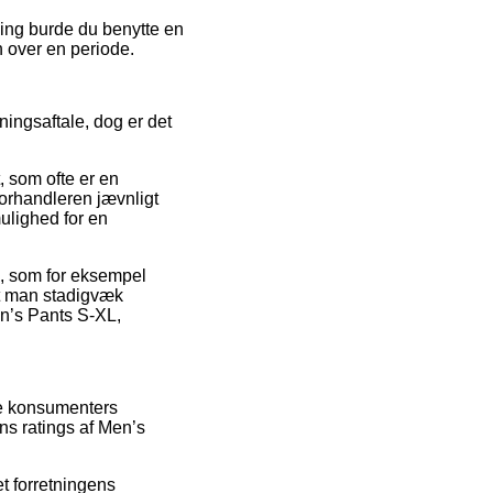
ning burde du benytte en
n over en periode.
ingsaftale, dog er det
 som ofte er en
forhandleren jævnligt
ulighed for en
n, som for eksempel
 at man stadigvæk
en’s Pants S-XL,
de konsumenters
ns ratings af Men’s
et forretningens