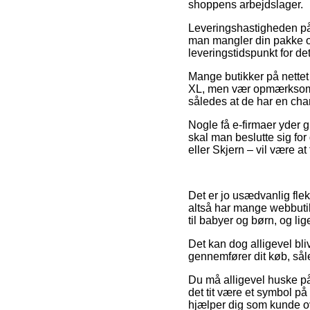
shoppens arbejdslager.
Leveringshastigheden på H
man mangler din pakke om
leveringstidspunkt for de
Mange butikker på nettet
XL, men vær opmærksom på
således at de har en chan
Nogle få e-firmaer yder g
skal man beslutte sig for
eller Skjern – vil være at 
Det er jo usædvanlig fleks
altså har mange webbuti
til babyer og børn, og li
Det kan dog alligevel bli
gennemfører dit køb, såle
Du må alligevel huske på,
det tit være et symbol på
hjælper dig som kunde ov