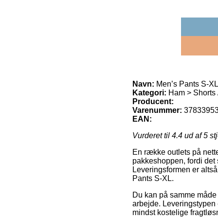
Navn:
Men’s Pants S-X
Kategori:
Ham > Shorts /
Producent:
Varenummer:
3783395
EAN:
Vurderet til
4.4
ud af 5 st
En række outlets på nett
pakkeshoppen, fordi det s
Leveringsformen er altså
Pants S-XL.
Du kan på samme måde påtæ
arbejde. Leveringstypen 
mindst kostelige fragtløs