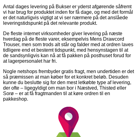
Antal dages levering på Bukser er yderst afgørende såfremt
vi har brug for produktet inden for få dage, og med det formål
er det naturligvis vigtigt at vi ser nærmere på det anslåede
leveringstidspunkt på det relevante produkt.
De fleste internet virksomheder giver levering på næste
hverdag på de fleste varer, eksempelvis Mens Drawcord
Trouser, men som trods alt står og falder med at ordren laves
tidligere end et bestemt tidspunkt, med hensynstagen til at
de sandsynligvis kan nå at få pakken på posthuset forud for
at lagerpersonalet har fri.
Nogle netshops frembyder gratis fragt, men undertiden er det
så præmissen at man køber for et konkret beløb. Desuden
kunne du beslutte sig for den mest letkøbte type af levering,
der ofte – ligegyldigt om man bor i Næstved, Thisted eller
Sorø – er at få fragtmanden til at køre ordren til en
pakkeshop.