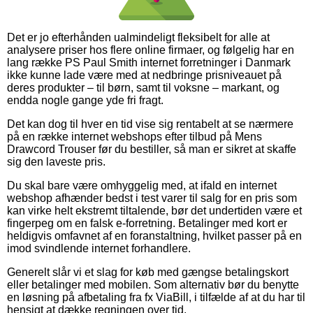
Det er jo efterhånden ualmindeligt fleksibelt for alle at
analysere priser hos flere online firmaer, og følgelig har en
lang række PS Paul Smith internet forretninger i Danmark
ikke kunne lade være med at nedbringe prisniveauet på
deres produkter – til børn, samt til voksne – markant, og
endda nogle gange yde fri fragt.
Det kan dog til hver en tid vise sig rentabelt at se nærmere
på en række internet webshops efter tilbud på Mens
Drawcord Trouser før du bestiller, så man er sikret at skaffe
sig den laveste pris.
Du skal bare være omhyggelig med, at ifald en internet
webshop afhænder bedst i test varer til salg for en pris som
kan virke helt ekstremt tiltalende, bør det undertiden være et
fingerpeg om en falsk e-forretning. Betalinger med kort er
heldigvis omfavnet af en foranstaltning, hvilket passer på en
imod svindlende internet forhandlere.
Generelt slår vi et slag for køb med gængse betalingskort
eller betalinger med mobilen. Som alternativ bør du benytte
en løsning på afbetaling fra fx ViaBill, i tilfælde af at du har til
hensigt at dække regningen over tid.