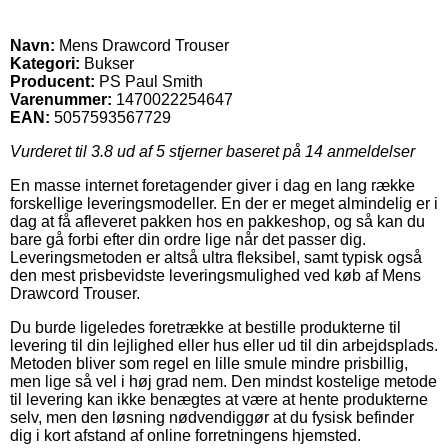
Navn:
Mens Drawcord Trouser
Kategori:
Bukser
Producent:
PS Paul Smith
Varenummer:
1470022254647
EAN:
5057593567729
Vurderet til
3.8
ud af 5 stjerner baseret på
14
anmeldelser
En masse internet foretagender giver i dag en lang række
forskellige leveringsmodeller. En der er meget almindelig er i
dag at få afleveret pakken hos en pakkeshop, og så kan du
bare gå forbi efter din ordre lige når det passer dig.
Leveringsmetoden er altså ultra fleksibel, samt typisk også
den mest prisbevidste leveringsmulighed ved køb af Mens
Drawcord Trouser.
Du burde ligeledes foretrække at bestille produkterne til
levering til din lejlighed eller hus eller ud til din arbejdsplads.
Metoden bliver som regel en lille smule mindre prisbillig,
men lige så vel i høj grad nem. Den mindst kostelige metode
til levering kan ikke benægtes at være at hente produkterne
selv, men den løsning nødvendiggør at du fysisk befinder
dig i kort afstand af online forretningens hjemsted.