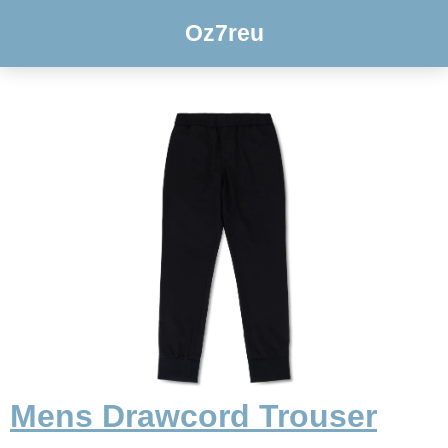
Oz7reu
Mens Drawcord Trouser