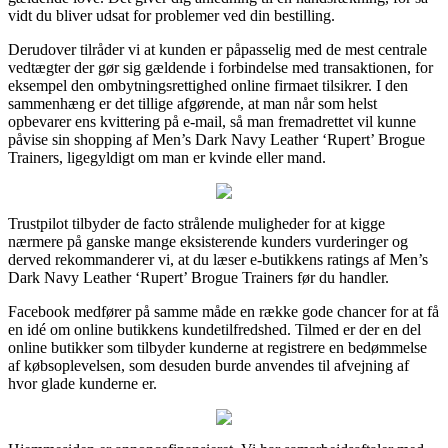
vidt du bliver udsat for problemer ved din bestilling.
Derudover tilråder vi at kunden er påpasselig med de mest centrale
vedtægter der gør sig gældende i forbindelse med transaktionen, for
eksempel den ombytningsrettighed online firmaet tilsikrer. I den
sammenhæng er det tillige afgørende, at man når som helst
opbevarer ens kvittering på e-mail, så man fremadrettet vil kunne
påvise sin shopping af Men’s Dark Navy Leather ‘Rupert’ Brogue
Trainers, ligegyldigt om man er kvinde eller mand.
Trustpilot tilbyder de facto strålende muligheder for at kigge
nærmere på ganske mange eksisterende kunders vurderinger og
derved rekommanderer vi, at du læser e-butikkens ratings af Men’s
Dark Navy Leather ‘Rupert’ Brogue Trainers før du handler.
Facebook medfører på samme måde en række gode chancer for at få
en idé om online butikkens kundetilfredshed. Tilmed er der en del
online butikker som tilbyder kunderne at registrere en bedømmelse
af købsoplevelsen, som desuden burde anvendes til afvejning af
hvor glade kunderne er.