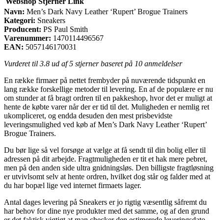
Webshop
Stjerner
Link
Navn:
Men’s Dark Navy Leather ‘Rupert’ Brogue Trainers
Kategori:
Sneakers
Producent:
PS Paul Smith
Varenummer:
1470114496567
EAN:
5057146170031
Vurderet til
3.8
ud af 5 stjerner baseret på
10
anmeldelser
En række firmaer på nettet frembyder på nuværende tidspunkt en
lang række forskellige metoder til levering. En af de populære er nu
om stunder at få bragt ordren til en pakkeshop, hvor det er muligt at
hente de købte varer når der er tid til det. Muligheden er nemlig ret
ukompliceret, og endda desuden den mest prisbevidste
leveringsmulighed ved køb af Men’s Dark Navy Leather ‘Rupert’
Brogue Trainers.
Du bør lige så vel forsøge at vælge at få sendt til din bolig eller til
adressen på dit arbejde. Fragtmuligheden er tit et hak mere pebret,
men på den anden side ultra gnidningsløs. Den billigste fragtløsning
er utvivlsomt selv at hente ordren, hvilket dog står og falder med at
du har bopæl lige ved internet firmaets lager.
Antal dages levering på Sneakers er jo rigtig væsentlig såfremt du
har behov for dine nye produkter med det samme, og af den grund
er det faktisk vigtigt at man checker den estimerede leveringsdato