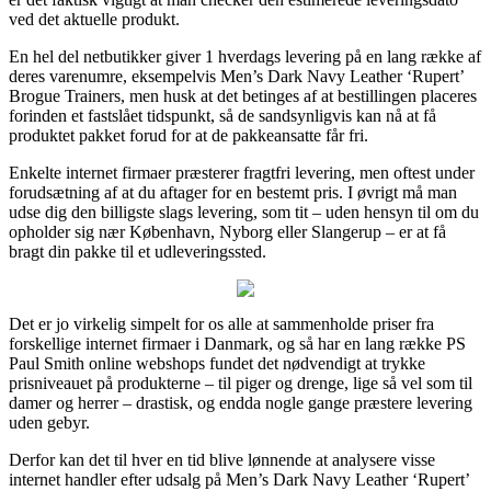
ved det aktuelle produkt.
En hel del netbutikker giver 1 hverdags levering på en lang række af
deres varenumre, eksempelvis Men’s Dark Navy Leather ‘Rupert’
Brogue Trainers, men husk at det betinges af at bestillingen placeres
forinden et fastslået tidspunkt, så de sandsynligvis kan nå at få
produktet pakket forud for at de pakkeansatte får fri.
Enkelte internet firmaer præsterer fragtfri levering, men oftest under
forudsætning af at du aftager for en bestemt pris. I øvrigt må man
udse dig den billigste slags levering, som tit – uden hensyn til om du
opholder sig nær København, Nyborg eller Slangerup – er at få
bragt din pakke til et udleveringssted.
Det er jo virkelig simpelt for os alle at sammenholde priser fra
forskellige internet firmaer i Danmark, og så har en lang række PS
Paul Smith online webshops fundet det nødvendigt at trykke
prisniveauet på produkterne – til piger og drenge, lige så vel som til
damer og herrer – drastisk, og endda nogle gange præstere levering
uden gebyr.
Derfor kan det til hver en tid blive lønnende at analysere visse
internet handler efter udsalg på Men’s Dark Navy Leather ‘Rupert’