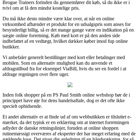
Brogue Trainers forinden du gennemfører dit køb, så du ikke er i
tvivl om at få den mindst kostelige pris.
Du må ikke desto mindre være klar over, at når en online
virksomhed afhænder et produkt for en udsalgspris som anses for
besynderligt billig, så er det mange gange være en indikation på en
uægte online forretning. Køb med kort er på den anden side
indbefattet af en vedtægt, hvilket dækker køber imod fup online
butikker.
Vi anbefaler generelt bestillinger med kort eller betalinger med
mobilen. Som en alternativ mulighed kan du anvende et
afdragstilbud fra for eksempel ViaBill, hvis du ser en fordel i at
afdrage regningen over flere uger.
Inden folk shopper på en PS Paul Smith online webshop bør de i
princippet have øje for dens handelsaftale, dog er det ofte ikke
specielt ophidsende.
Et andet alternativ er at finde ud af om webbutikken er tilsluttet e-
mærket, da det typisk er en erklæring om at internet forretningen
adlyder de danske retningslinjer, foruden at online shoppen
rutinemæssigt overværes af eksperter der har meget erfaring med de
gældende love. Det giver dig anledning til en håndsrækning, for så