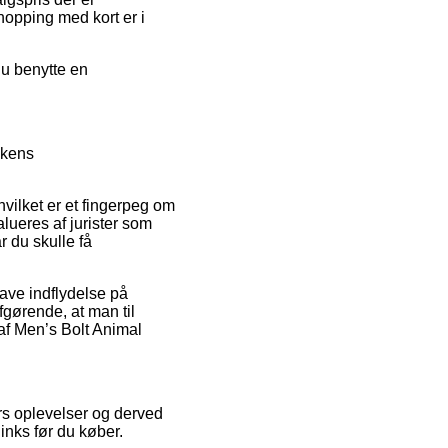
hopping med kort er i
du benytte en
kkens
hvilket er et fingerpeg om
alueres af jurister som
r du skulle få
ave indflydelse på
fgørende, at man til
 af Men’s Bolt Animal
ers oplevelser og derved
inks før du køber.