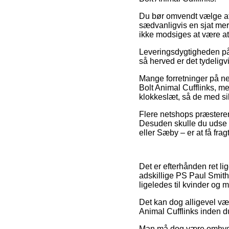
Du bør omvendt vælge at få
sædvanligvis en sjat mer
ikke modsiges at være at
Leveringsdygtigheden p
så herved er det tydelig
Mange forretninger på ne
Bolt Animal Cufflinks, me
klokkeslæt, så de med si
Flere netshops præsterer
Desuden skulle du udse d
eller Sæby – er at få fragt
Det er efterhånden ret lig
adskillige PS Paul Smith 
ligeledes til kvinder og 
Det kan dog alligevel vær
Animal Cufflinks inden du
Man må dog være omhyggel