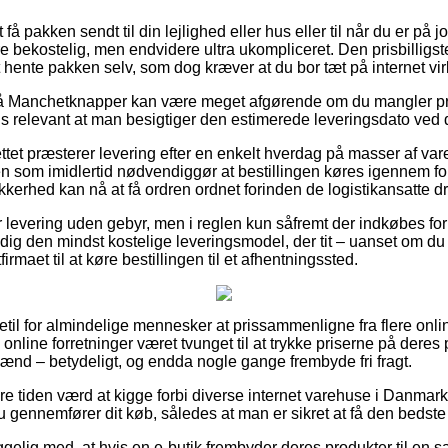
 pakken sendt til din lejlighed eller hus eller til når du er på j
e bekostelig, men endvidere ultra ukompliceret. Den prisbilligst
 hente pakken selv, som dog kræver at du bor tæt på internet 
å Manchetknapper kan være meget afgørende om du mangler p
vis relevant at man besigtiger den estimerede leveringsdato ve
ttet præsterer levering efter en enkelt hverdag på masser af va
n som imidlertid nødvendiggør at bestillingen køres igennem foru
kkerhed kan nå at få ordren ordnet forinden de logistikansatte 
 levering uden gebyr, men i reglen kun såfremt der indkøbes for
ig den mindst kostelige leveringsmodel, der tit – uanset om du
firmaet til at køre bestillingen til et afhentningssted.
etil for almindelige mennesker at prissammenligne fra flere online
online forretninger været tvunget til at trykke priserne på deres 
mænd – betydeligt, og endda nogle gange frembyde fri fragt.
e tiden værd at kigge forbi diverse internet varehuse i Danmark
 gennemfører dit køb, således at man er sikret at få den bedste 
ig med, at hvis en e-butik frembyder deres produkter til en sa