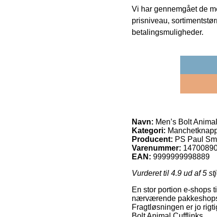
Vi har gennemgået de mes
prisniveau, sortimentstø
betalingsmuligheder.
Navn:
Men’s Bolt Animal
Kategori:
Manchetknapp
Producent:
PS Paul Sm
Varenummer:
1470089
EAN:
9999999998889
Vurderet til
4.9
ud af 5 st
En stor portion e-shops t
nærværende pakkeshops, for
Fragtløsningen er jo rig
Bolt Animal Cufflinks.