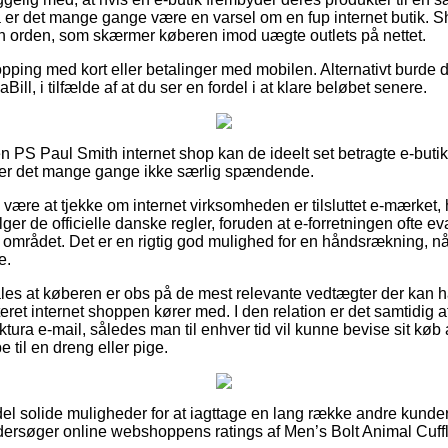
å er det mange gange være en varsel om en fup internet butik. S
f en orden, som skærmer køberen imod uægte outlets på nettet.
opping med kort eller betalinger med mobilen. Alternativt burde 
ill, i tilfælde af at du ser en fordel i at klare beløbet senere.
 PS Paul Smith internet shop kan de ideelt set betragte e-buti
 er det mange gange ikke særlig spændende.
 være at tjekke om internet virksomheden er tilsluttet e-mærket, 
er de officielle danske regler, foruden at e-forretningen ofte ev
 området. Det er en rigtig god mulighed for en håndsrækning, nå
e.
ales at køberen er obs på de mest relevante vedtægter der kan h
teret internet shoppen kører med. I den relation er det samtidig a
ktura e-mail, således man til enhver tid vil kunne bevise sit køb
 til en dreng eller pige.
n del solide muligheder for at iagttage en lang række andre kund
ndersøger online webshoppens ratings af Men’s Bolt Animal Cuffl