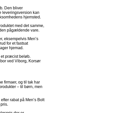
ob. Den bliver
e leveringsversion kan
virksomhedens hjemsted.
roduktet med det samme,
d den pågældende vare.
rer, eksempelvis Men’s
d for et fastsat
drager hjemad.
 et præcist beløb.
 bor ved Viborg, Korsør
 firmaer, og til tak har
produkter – til børn, men
 efter rabat på Men’s Bolt
pris.
lgspris der er