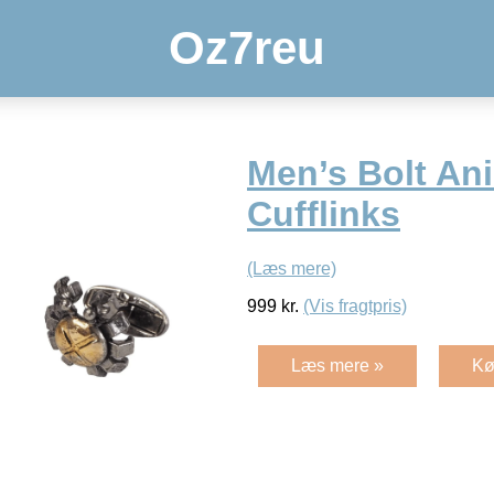
Oz7reu
Men’s Bolt An
Cufflinks
(Læs mere)
999
kr.
(Vis fragtpris)
Læs mere »
Kø