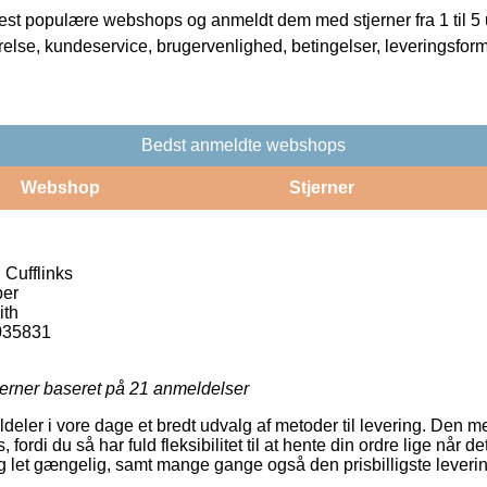
t populære webshops og anmeldt dem med stjerner fra 1 til 5 ud
rrelse, kundeservice, brugervenlighed, betingelser, leveringsfor
Bedst anmeldte webshops
Webshop
Stjerner
 Cufflinks
er
ith
035831
jerner baseret på
21
anmeldelser
ildeler i vore dage et bredt udvalg af metoder til levering. Den m
di du så har fuld fleksibilitet til at hente din ordre lige når de
tig let gængelig, samt mange gange også den prisbilligste lever