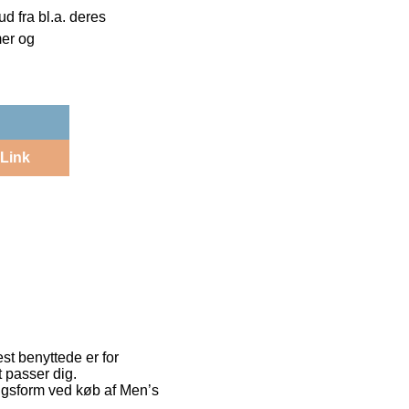
 fra bl.a. deres
mer og
Link
est benyttede er for
t passer dig.
ingsform ved køb af Men’s