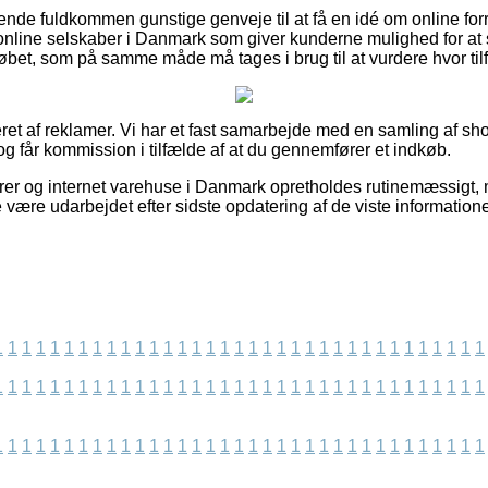
ende fuldkommen gunstige genveje til at få en idé om online forr
online selskaber i Danmark som giver kunderne mulighed for a
bet, som på samme måde må tages i brug til at vurdere hvor til
ret af reklamer. Vi har et fast samarbejde med en samling af shop
 og får kommission i tilfælde af at du gennemfører et indkøb.
rer og internet varehuse i Danmark opretholdes rutinemæssigt, 
e være udarbejdet efter sidste opdatering af de viste informatione
1
1
1
1
1
1
1
1
1
1
1
1
1
1
1
1
1
1
1
1
1
1
1
1
1
1
1
1
1
1
1
1
1
1
1
1
1
1
1
1
1
1
1
1
1
1
1
1
1
1
1
1
1
1
1
1
1
1
1
1
1
1
1
1
1
1
1
1
1
1
1
1
1
1
1
1
1
1
1
1
1
1
1
1
1
1
1
1
1
1
1
1
1
1
1
1
1
1
1
1
1
1
1
1
1