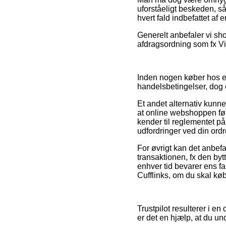
uforståeligt beskeden, s
hvert fald indbefattet a
Generelt anbefaler vi sh
afdragsordning som fx ViaB
Inden nogen køber hos en
handelsbetingelser, dog
Et andet alternativ kunne
at online webshoppen følg
kender til reglementet på
udfordringer ved din ordr
For øvrigt kan det anbef
transaktionen, fx den byt
enhver tid bevarer ens fa
Cufflinks, om du skal købe
Trustpilot resulterer i e
er det en hjælp, at du u