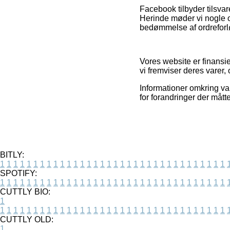
Facebook tilbyder tilsvar
Herinde møder vi nogle 
bedømmelse af ordreforlø
Vores website er finansie
vi fremviser deres varer,
Informationer omkring va
for forandringer der mått
BITLY:
1
1
1
1
1
1
1
1
1
1
1
1
1
1
1
1
1
1
1
1
1
1
1
1
1
1
1
1
1
1
1
1
1
1
SPOTIFY:
1
1
1
1
1
1
1
1
1
1
1
1
1
1
1
1
1
1
1
1
1
1
1
1
1
1
1
1
1
1
1
1
1
1
CUTTLY BIO:
1
1
1
1
1
1
1
1
1
1
1
1
1
1
1
1
1
1
1
1
1
1
1
1
1
1
1
1
1
1
1
1
1
1
1
CUTTLY OLD:
1