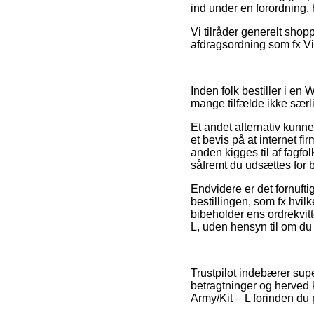
ind under en forordning,
Vi tilråder generelt shop
afdragsordning som fx Via
Inden folk bestiller i en 
mange tilfælde ikke særli
Et andet alternativ kunne
et bevis på at internet fir
anden kigges til af fagf
såfremt du udsættes for b
Endvidere er det fornuft
bestillingen, som fx hvilk
bibeholder ens ordrekvitt
L, uden hensyn til om du e
Trustpilot indebærer sup
betragtninger og herved k
Army/Kit – L forinden du 