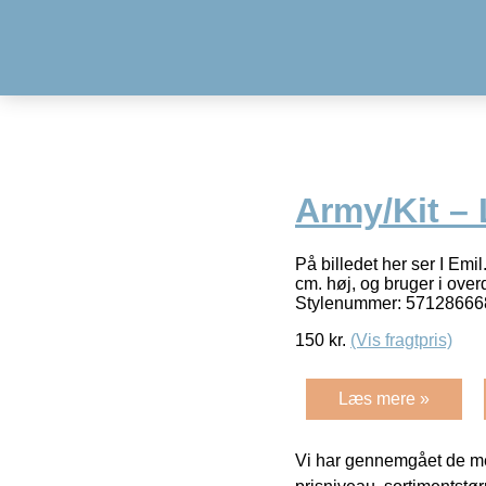
Army/Kit – 
På billedet her ser I Emi
cm. høj, og bruger i over
Stylenummer: 571286
150
kr.
(Vis fragtpris)
Læs mere »
Vi har gennemgået de mes