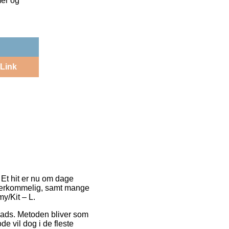
mer og
Link
 Et hit er nu om dage
 overkommelig, samt mange
y/Kit – L.
splads. Metoden bliver som
de vil dog i de fleste