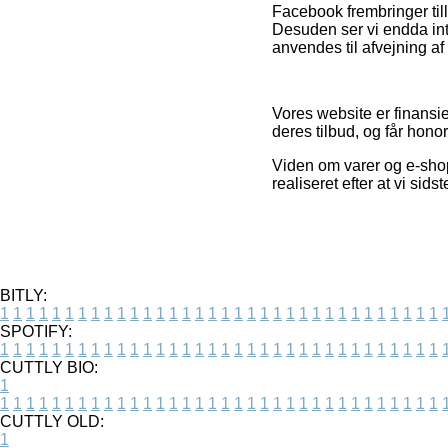
Facebook frembringer til
Desuden ser vi endda int
anvendes til afvejning af
Vores website er finansie
deres tilbud, og får hono
Viden om varer og e-shops
realiseret efter at vi si
BITLY:
1
1
1
1
1
1
1
1
1
1
1
1
1
1
1
1
1
1
1
1
1
1
1
1
1
1
1
1
1
1
1
1
1
1
SPOTIFY:
1
1
1
1
1
1
1
1
1
1
1
1
1
1
1
1
1
1
1
1
1
1
1
1
1
1
1
1
1
1
1
1
1
1
CUTTLY BIO:
1
1
1
1
1
1
1
1
1
1
1
1
1
1
1
1
1
1
1
1
1
1
1
1
1
1
1
1
1
1
1
1
1
1
1
CUTTLY OLD:
1