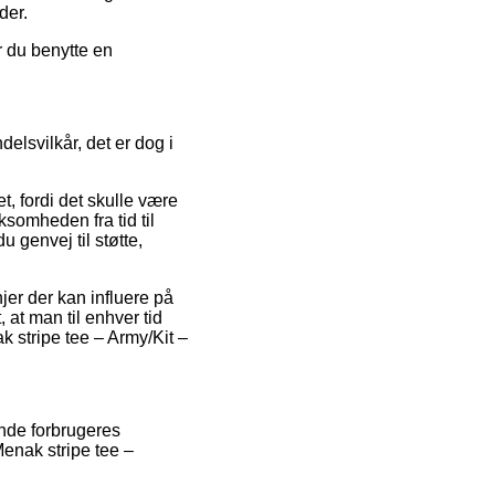
der.
r du benytte en
delsvilkår, det er dog i
, fordi det skulle være
rksomheden fra tid til
 genvej til støtte,
jer der kan influere på
, at man til enhver tid
k stripe tee – Army/Kit –
nde forbrugeres
Menak stripe tee –