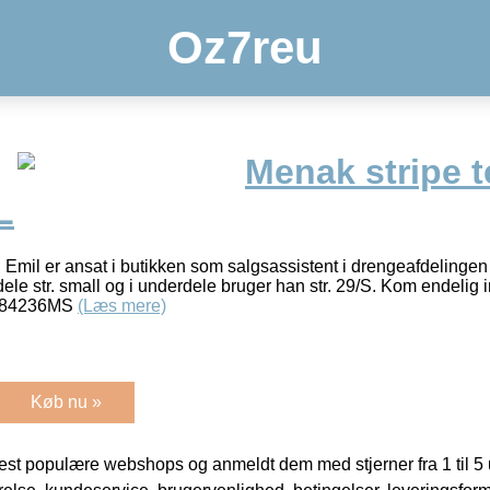
Oz7reu
Menak stripe t
L
l. Emil er ansat i butikken som salgsassistent i drengeafdelingen
dele str. small og i underdele bruger han str. 29/S. Kom endelig 
6684236MS
(Læs mere)
Køb nu »
t populære webshops og anmeldt dem med stjerner fra 1 til 5 ud