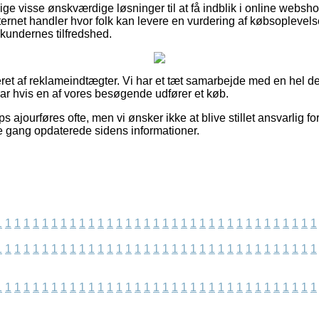
lige visse ønskværdige løsninger til at få indblik i online webs
ernet handler hvor folk kan levere en vurdering af købsoplevels
 kundernes tilfredshed.
ret af reklameindtægter. Vi har et tæt samarbejde med en hel de
rar hvis en af vores besøgende udfører et køb.
 ajourføres ofte, men vi ønsker ikke at blive stillet ansvarlig fo
dste gang opdaterede sidens informationer.
1
1
1
1
1
1
1
1
1
1
1
1
1
1
1
1
1
1
1
1
1
1
1
1
1
1
1
1
1
1
1
1
1
1
1
1
1
1
1
1
1
1
1
1
1
1
1
1
1
1
1
1
1
1
1
1
1
1
1
1
1
1
1
1
1
1
1
1
1
1
1
1
1
1
1
1
1
1
1
1
1
1
1
1
1
1
1
1
1
1
1
1
1
1
1
1
1
1
1
1
1
1
1
1
1