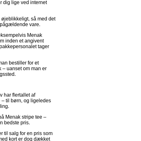
 dig lige ved internet
 øjeblikkeligt, så med det
n pågældende vare.
 eksempelvis Menak
em inden et angivent
r pakkepersonalet tager
an bestiller for et
k – uanset om man er
ngssted.
har flertallet af
 til børn, og ligeledes
ling.
på Menak stripe tee –
n bedste pris.
til salg for en pris som
med kort er dog dækket