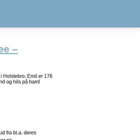
ee –
 i Holstebro. Emil er 176
ind og hils på ham!
 fra bl.a. deres