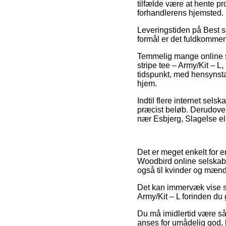
tilfælde være at hente pr
forhandlerens hjemsted.
Leveringstiden på Best se
formål er det fuldkommen
Temmelig mange online s
stripe tee – Army/Kit – 
tidspunkt, med hensynstag
hjem.
Indtil flere internet selsk
præcist beløb. Derudove
nær Esbjerg, Slagelse ell
Det er meget enkelt for e
Woodbird online selskabe
også til kvinder og mænd
Det kan immervæk vise sig
Army/Kit – L forinden du
Du må imidlertid være så 
anses for umådelig god, 