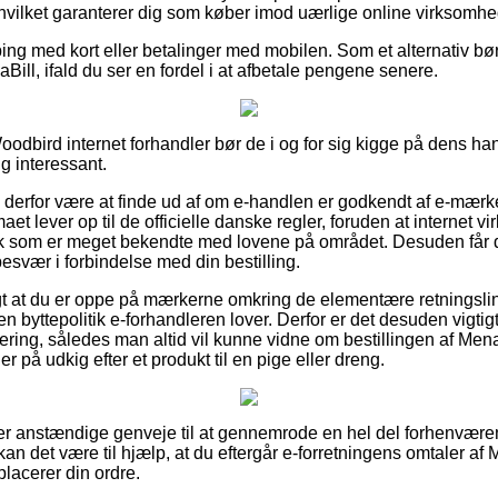
 hvilket garanterer dig som køber imod uærlige online virksomhe
ping med kort eller betalinger med mobilen. Som et alternativ bø
Bill, ifald du ser en fordel i at afbetale pengene senere.
Woodbird internet forhandler bør de i og for sig kigge på dens han
g interessant.
 derfor være at finde ud af om e-handlen er godkendt af e-mærket
maet lever op til de officielle danske regler, foruden at internet vi
olk som er meget bekendte med lovene på området. Desuden får du
esvær i forbindelse med din bestilling.
igt at du er oppe på mærkerne omkring de elementære retningslin
en byttepolitik e-forhandleren lover. Derfor er det desuden vigtigt
ering, således man altid vil kunne vidne om bestillingen af Mena
r på udkig efter et produkt til en pige eller dreng.
er anstændige genveje til at gennemrode en hel del forhenvære
an det være til hjælp, at du eftergår e-forretningens omtaler af 
placerer din ordre.