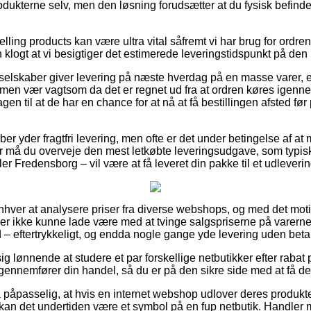
odukterne selv, men den løsning forudsætter at du fysisk befinder
lling products kan være ultra vital såfremt vi har brug for ordren
 klogt at vi besigtiger det estimerede leveringstidspunkt på de
elskaber giver levering på næste hverdag på en masse varer,
L, men vær vagtsom da det er regnet ud fra at ordren køres igenn
en til at de har en chance for at nå at få bestillingen afsted fø
aber yder fragtfri levering, men ofte er det under betingelse af at m
r må du overveje den mest letkøbte leveringsudgave, som typis
er Fredensborg – vil være at få leveret din pakke til et udleveri
nhver at analysere priser fra diverse webshops, og med det motiv 
r ikke kunne lade være med at tvinge salgspriserne på varerne –
 – eftertrykkeligt, og endda nogle gange yde levering uden beta
 lønnende at studere et par forskellige netbutikker efter rabat 
 gennemfører din handel, så du er på den sikre side med at få de
påpasselig, at hvis en internet webshop udlover deres produkter 
kan det undertiden være et symbol på en fup netbutik. Handler 