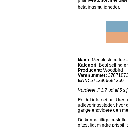
prisniveau, sortimentstø
betalingsmuligheder.
Navn:
Menak stripe tee –
Kategori:
Best selling p
Producent:
Woodbird
Varenummer:
3787187
EAN:
5712866684250
Vurderet til
3.7
ud af 5 st
En del internet butikker
udleveringssteder, hvor 
gange endvidere den mest
Du kunne tillige beslutte 
oftest lidt mindre prisbil