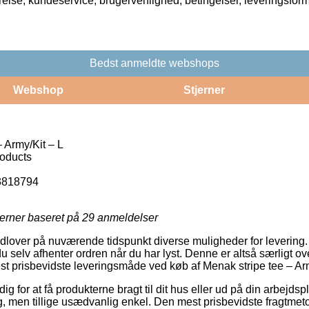
rrelse, kundeservice, brugervenlighed, betingelser, leveringsfor
Bedst anmeldte webshops
Webshop
Stjerner
 Army/Kit – L
roducts
3818794
jerner baseret på
29
anmeldelser
 udlover på nuværende tidspunkt diverse muligheder for levering.
du selv afhenter ordren når du har lyst. Denne er altså særligt
 prisbevidste leveringsmåde ved køb af Menak stripe tee – Arm
dig for at få produkterne bragt til dit hus eller ud på din arbejd
lig, men tillige usædvanlig enkel. Den mest prisbevidste fragtmeto