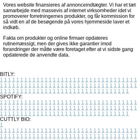
Vores website finansieres af annonceindtægter. Vi har et tæt
samarbejde med massevis af internet virksomheder idet vi
promoverer forretningernes produkter, og får kommission for
så vidt en af de besøgende på vores hjemmeside laver et
indkøb.
Fakta om produkter og online firmaer opdateres
rutinemæssigt, men der gives ikke garantier imod
forandringer der måtte være foretaget efter at vi sidste gang
opdaterede de anvendte data.
BITLY:
1
1
1
1
1
1
1
1
1
1
1
1
1
1
1
1
1
1
1
1
1
1
1
1
1
1
1
1
1
1
1
1
1
1
1
1
1
1
1
1
1
1
1
1
1
1
1
1
1
1
1
1
1
1
1
1
1
1
1
1
1
1
1
1
1
1
1
1
1
1
1
1
1
1
1
1
1
1
1
1
1
1
1
1
1
1
1
1
1
1
1
1
1
1
1
1
1
1
1
1
SPOTIFY:
1
1
1
1
1
1
1
1
1
1
1
1
1
1
1
1
1
1
1
1
1
1
1
1
1
1
1
1
1
1
1
1
1
1
1
1
1
1
1
1
1
1
1
1
1
1
1
1
1
1
1
1
1
1
1
1
1
1
1
1
1
1
1
1
1
1
1
1
1
1
1
1
1
1
1
1
1
1
1
1
1
1
1
1
1
1
1
1
1
1
1
1
1
1
1
1
1
1
1
1
CUTTLY BIO:
1
1
1
1
1
1
1
1
1
1
1
1
1
1
1
1
1
1
1
1
1
1
1
1
1
1
1
1
1
1
1
1
1
1
1
1
1
1
1
1
1
1
1
1
1
1
1
1
1
1
1
1
1
1
1
1
1
1
1
1
1
1
1
1
1
1
1
1
1