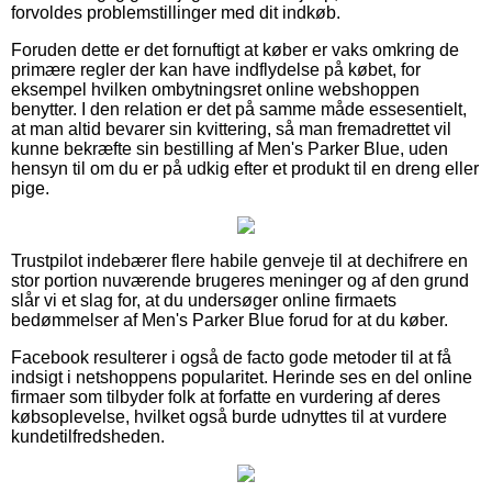
forvoldes problemstillinger med dit indkøb.
Foruden dette er det fornuftigt at køber er vaks omkring de
primære regler der kan have indflydelse på købet, for
eksempel hvilken ombytningsret online webshoppen
benytter. I den relation er det på samme måde essesentielt,
at man altid bevarer sin kvittering, så man fremadrettet vil
kunne bekræfte sin bestilling af Men's Parker Blue, uden
hensyn til om du er på udkig efter et produkt til en dreng eller
pige.
Trustpilot indebærer flere habile genveje til at dechifrere en
stor portion nuværende brugeres meninger og af den grund
slår vi et slag for, at du undersøger online firmaets
bedømmelser af Men's Parker Blue forud for at du køber.
Facebook resulterer i også de facto gode metoder til at få
indsigt i netshoppens popularitet. Herinde ses en del online
firmaer som tilbyder folk at forfatte en vurdering af deres
købsoplevelse, hvilket også burde udnyttes til at vurdere
kundetilfredsheden.