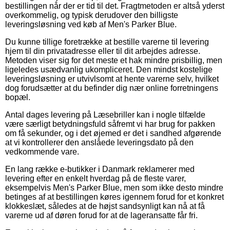
bestillingen når der er tid til det. Fragtmetoden er altså yderst
overkommelig, og typisk derudover den billigste
leveringsløsning ved køb af Men's Parker Blue.
Du kunne tillige foretrække at bestille varerne til levering
hjem til din privatadresse eller til dit arbejdes adresse.
Metoden viser sig for det meste et hak mindre prisbillig, men
ligeledes usædvanlig ukompliceret. Den mindst kostelige
leveringsløsning er utvivlsomt at hente varerne selv, hvilket
dog forudsætter at du befinder dig nær online forretningens
bopæl.
Antal dages levering på Læsebriller kan i nogle tilfælde
være særligt betydningsfuld såfremt vi har brug for pakken
om få sekunder, og i det øjemed er det i sandhed afgørende
at vi kontrollerer den anslåede leveringsdato på den
vedkommende vare.
En lang række e-butikker i Danmark reklamerer med
levering efter en enkelt hverdag på de fleste varer,
eksempelvis Men's Parker Blue, men som ikke desto mindre
betinges af at bestillingen køres igennem forud for et konkret
klokkeslæt, således at de højst sandsynligt kan nå at få
varerne ud af døren forud for at de lageransatte får fri.