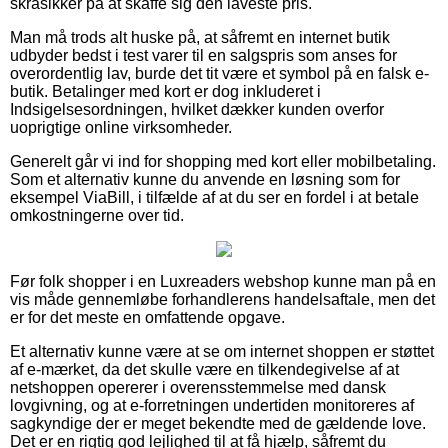
skråsikker på at skaffe sig den laveste pris.
Man må trods alt huske på, at såfremt en internet butik
udbyder bedst i test varer til en salgspris som anses for
overordentlig lav, burde det tit være et symbol på en falsk e-
butik. Betalinger med kort er dog inkluderet i
Indsigelsesordningen, hvilket dækker kunden overfor
uoprigtige online virksomheder.
Generelt går vi ind for shopping med kort eller mobilbetaling.
Som et alternativ kunne du anvende en løsning som for
eksempel ViaBill, i tilfælde af at du ser en fordel i at betale
omkostningerne over tid.
Før folk shopper i en Luxreaders webshop kunne man på en
vis måde gennemløbe forhandlerens handelsaftale, men det
er for det meste en omfattende opgave.
Et alternativ kunne være at se om internet shoppen er støttet
af e-mærket, da det skulle være en tilkendegivelse af at
netshoppen opererer i overensstemmelse med dansk
lovgivning, og at e-forretningen undertiden monitoreres af
sagkyndige der er meget bekendte med de gældende love.
Det er en rigtig god lejlighed til at få hjælp, såfremt du