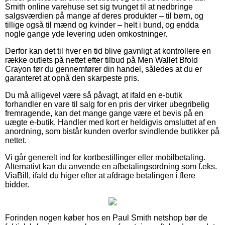
Smith online varehuse set sig tvunget til at nedbringe
salgsværdien på mange af deres produkter – til børn, og
tillige også til mænd og kvinder – helt i bund, og endda
nogle gange yde levering uden omkostninger.
Derfor kan det til hver en tid blive gavnligt at kontrollere en
række outlets på nettet efter tilbud på Men Wallet Bfold
Crayon før du gennemfører din handel, således at du er
garanteret at opnå den skarpeste pris.
Du må alligevel være så påvagt, at ifald en e-butik
forhandler en vare til salg for en pris der virker ubegribelig
fremragende, kan det mange gange være et bevis på en
uægte e-butik. Handler med kort er heldigvis omsluttet af en
anordning, som bistår kunden overfor svindlende butikker på
nettet.
Vi går generelt ind for kortbestillinger eller mobilbetaling.
Alternativt kan du anvende en afbetalingsordning som f.eks.
ViaBill, ifald du higer efter at afdrage betalingen i flere
bidder.
Forinden nogen køber hos en Paul Smith netshop bør de