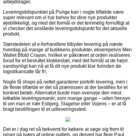
arbejdslager.
Leveringstidspunktet på Punge kan i nogle tilfælde være
super relevant om vi har behov for dine nye produkter
øjeblikkeligt, og med det formål er det temmelig fornuftigt at
vi checker det anslåede leveringstidspunkt for det aktuelle
produkt.
Størstedelen af e-forhandlere tilbyder levering på næste
hverdag på mange af butikkens produkter, eksempelvis Men
Wallet Bfold Crayon, hvilket er påkrævet at orden realiseres
forud for et besluttet klokkeslæt, med det formål at de højst
sandsynligt kan nå at få dit nye produkt klar forinden de
logistikansatte får fri.
Nogle få shops på nettet garanterer portofri levering, men i
de fleste tilfælde er det så præmissen at der bestilles for et
konkret beløb. Alternativt burde man overveje den mest
letkøbte leveringsmanér, som mange gange – uden hensyn
til om man er nær Esbjerg, Slagelse eller Vojens – er at få
bragt bestillingen til et udleveringssted.
Det er i dag ret så bekvemt for købere at søge sig frem til
priser på tværs af online outlets, og derved har flere Paul