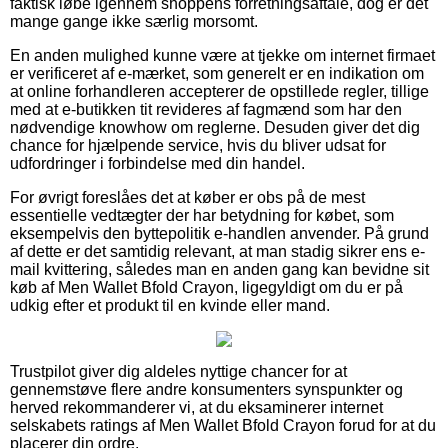
faktisk løbe igennem shoppens forretningsaftale, dog er det
mange gange ikke særlig morsomt.
En anden mulighed kunne være at tjekke om internet firmaet
er verificeret af e-mærket, som generelt er en indikation om
at online forhandleren accepterer de opstillede regler, tillige
med at e-butikken tit revideres af fagmænd som har den
nødvendige knowhow om reglerne. Desuden giver det dig
chance for hjælpende service, hvis du bliver udsat for
udfordringer i forbindelse med din handel.
For øvrigt foreslåes det at køber er obs på de mest
essentielle vedtægter der har betydning for købet, som
eksempelvis den byttepolitik e-handlen anvender. På grund
af dette er det samtidig relevant, at man stadig sikrer ens e-
mail kvittering, således man en anden gang kan bevidne sit
køb af Men Wallet Bfold Crayon, ligegyldigt om du er på
udkig efter et produkt til en kvinde eller mand.
Trustpilot giver dig aldeles nyttige chancer for at
gennemstøve flere andre konsumenters synspunkter og
herved rekommanderer vi, at du eksaminerer internet
selskabets ratings af Men Wallet Bfold Crayon forud for at du
placerer din ordre.