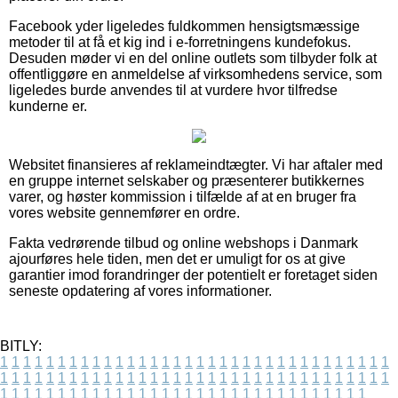
Facebook yder ligeledes fuldkommen hensigtsmæssige
metoder til at få et kig ind i e-forretningens kundefokus.
Desuden møder vi en del online outlets som tilbyder folk at
offentliggøre en anmeldelse af virksomhedens service, som
ligeledes burde anvendes til at vurdere hvor tilfredse
kunderne er.
Websitet finansieres af reklameindtægter. Vi har aftaler med
en gruppe internet selskaber og præsenterer butikkernes
varer, og høster kommission i tilfælde af at en bruger fra
vores website gennemfører en ordre.
Fakta vedrørende tilbud og online webshops i Danmark
ajourføres hele tiden, men det er umuligt for os at give
garantier imod forandringer der potentielt er foretaget siden
seneste opdatering af vores informationer.
BITLY:
1
1
1
1
1
1
1
1
1
1
1
1
1
1
1
1
1
1
1
1
1
1
1
1
1
1
1
1
1
1
1
1
1
1
1
1
1
1
1
1
1
1
1
1
1
1
1
1
1
1
1
1
1
1
1
1
1
1
1
1
1
1
1
1
1
1
1
1
1
1
1
1
1
1
1
1
1
1
1
1
1
1
1
1
1
1
1
1
1
1
1
1
1
1
1
1
1
1
1
1