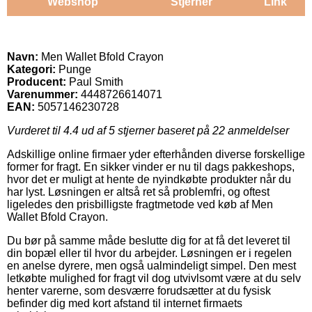
Webshop
Stjerner
Link
Navn:
Men Wallet Bfold Crayon
Kategori:
Punge
Producent:
Paul Smith
Varenummer:
4448726614071
EAN:
5057146230728
Vurderet til
4.4
ud af 5 stjerner baseret på
22
anmeldelser
Adskillige online firmaer yder efterhånden diverse forskellige
former for fragt. En sikker vinder er nu til dags pakkeshops,
hvor det er muligt at hente de nyindkøbte produkter når du
har lyst. Løsningen er altså ret så problemfri, og oftest
ligeledes den prisbilligste fragtmetode ved køb af Men
Wallet Bfold Crayon.
Du bør på samme måde beslutte dig for at få det leveret til
din bopæl eller til hvor du arbejder. Løsningen er i regelen
en anelse dyrere, men også ualmindeligt simpel. Den mest
letkøbte mulighed for fragt vil dog utvivlsomt være at du selv
henter varerne, som desværre forudsætter at du fysisk
befinder dig med kort afstand til internet firmaets