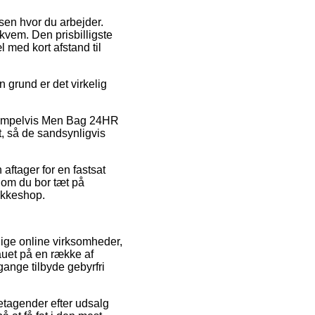
ssen hvor du arbejder.
kvem. Den prisbilligste
 med kort afstand til
n grund er det virkelig
sempelvis Men Bag 24HR
t, så de sandsynligvis
 aftager for en fastsat
l om du bor tæt på
pakkeshop.
llige online virksomheder,
eauet på en række af
gange tilbyde gebyrfri
retagender efter udsalg