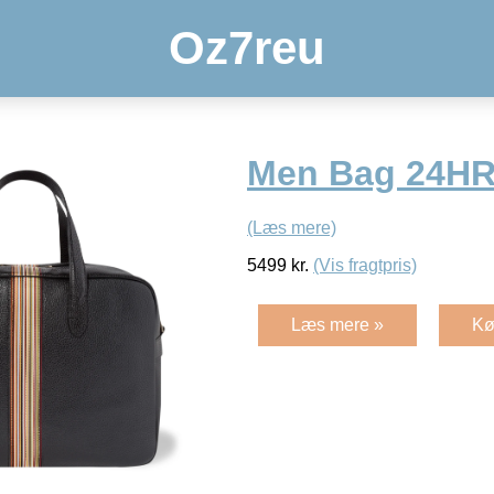
Oz7reu
Men Bag 24HR
(Læs mere)
5499
kr.
(Vis fragtpris)
Læs mere »
Kø