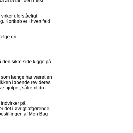
 at få fat i den mest
irker uforståeligt
. Kortkøb er i hvert fald
vælge en
 den sikre side kigge på
t, som længe har været en
tikken løbende revideres
ve hjulpet, såfremt du
 indvirker på
r det i øvrigt afgørende,
bestillingen af Men Bag