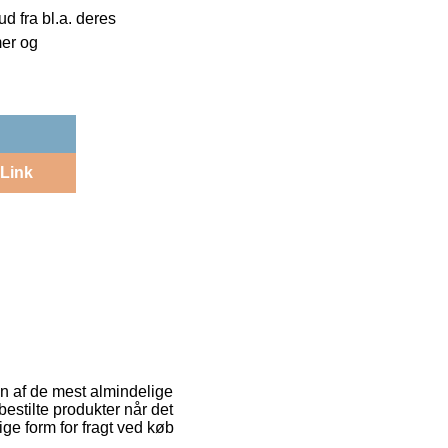
 fra bl.a. deres
mer og
Link
En af de mest almindelige
 bestilte produkter når det
ige form for fragt ved køb