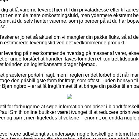
g at få varerne leveret hjem til din privatadresse eller til adre
g tit en smule mere omkostningsfuld, men ydermere ekstremt be
lsomt at du selv henter varerne, som jo beroer på at du har bopæl
sse.
asker er jo ret så aktuel om vi mangler din pakke fluks, så af de
 den estimerede leveringstid ved det vedkommende produkt.
der levering på næstkommende hverdag på masser af varer, ek
t er underforstået at handlen laves forinden et konkret tidspunk
et forinden de logistikansatte drager hjemad.
et præsterer portofri fragt, men i reglen er det forbeholdt når man
e den prisbilligste form for fragt, som oftest – uden hensyn ti
 Bjerringbro – er at få fragtfirmaet til at bringe din pakke til en 
etil for forbrugerne at søge information om priser i blandt forske
 Paul Smith online butikker været tvunget til at reducere prisniv
yer og børn, men ligeledes til voksne – enormt, og endda nogle 
evel være udbytterigt at undersøge nogle forskellige internet fo