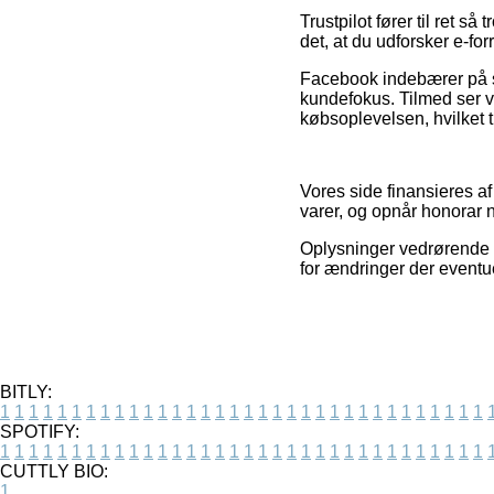
Trustpilot fører til ret 
det, at du udforsker e-f
Facebook indebærer på s
kundefokus. Tilmed ser v
købsoplevelsen, hvilket ti
Vores side finansieres af
varer, og opnår honorar 
Oplysninger vedrørende 
for ændringer der eventu
BITLY:
1
1
1
1
1
1
1
1
1
1
1
1
1
1
1
1
1
1
1
1
1
1
1
1
1
1
1
1
1
1
1
1
1
1
SPOTIFY:
1
1
1
1
1
1
1
1
1
1
1
1
1
1
1
1
1
1
1
1
1
1
1
1
1
1
1
1
1
1
1
1
1
1
CUTTLY BIO:
1