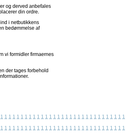
elser og derved anbefales
lacerer din ordre.
nd i netbutikkens
e en bedømmelse af
m vi formidler firmaernes
en der tages forbehold
nformationer.
1
1
1
1
1
1
1
1
1
1
1
1
1
1
1
1
1
1
1
1
1
1
1
1
1
1
1
1
1
1
1
1
1
1
1
1
1
1
1
1
1
1
1
1
1
1
1
1
1
1
1
1
1
1
1
1
1
1
1
1
1
1