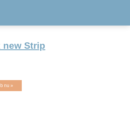
 new Strip
b nu »