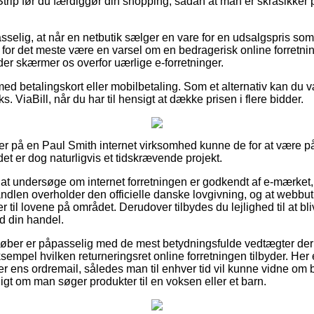
p før du færdiggør din shopping, sådan at man er skråsikker på
elig, at når en netbutik sælger en vare for en udsalgspris som v
or det meste være en varsel om en bedragerisk online forretning
der skærmer os overfor uærlige e-forretninger.
med betalingskort eller mobilbetaling. Som et alternativ kan du 
ks. ViaBill, når du har til hensigt at dække prisen i flere bidder.
er på en Paul Smith internet virksomhed kunne de for at være på
det er dog naturligvis et tidskrævende projekt.
 at undersøge om internet forretningen er godkendt af e-mærke
handlen overholder den officielle danske lovgivning, og at webbu
til lovene på området. Derudover tilbydes du lejlighed til at bli
d din handel.
at køber er påpasselig med de mest betydningsfulde vedtægter der
sempel hvilken returneringsret online forretningen tilbyder. Her e
ens ordremail, således man til enhver tid vil kunne vidne om 
gt om man søger produkter til en voksen eller et barn.