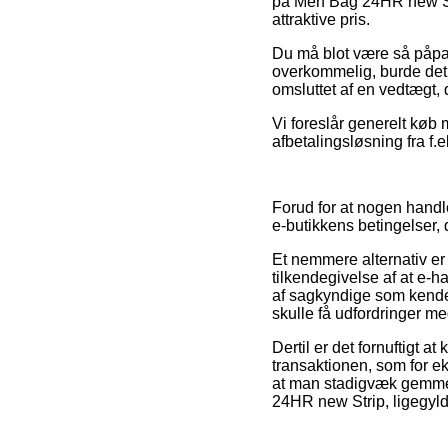
på Men Bag 24HR new Stri
attraktive pris.
Du må blot være så påpass
overkommelig, burde det f
omsluttet af en vedtægt, 
Vi foreslår generelt køb 
afbetalingsløsning fra f.e
Forud for at nogen handl
e-butikkens betingelser, 
Et nemmere alternativ er
tilkendegivelse af at e-
af sagkyndige som kender 
skulle få udfordringer me
Dertil er det fornuftigt 
transaktionen, som for ek
at man stadigvæk gemmer 
24HR new Strip, ligegyldi