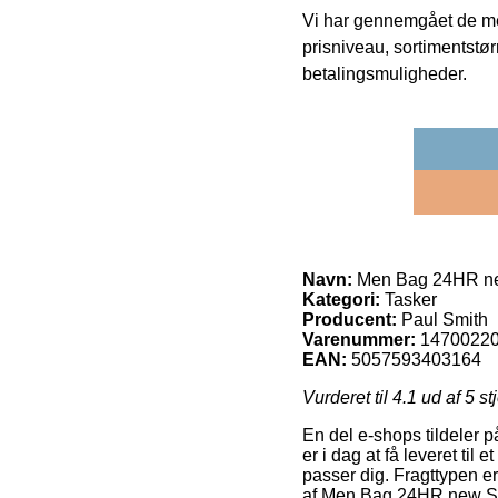
Vi har gennemgået de mes
prisniveau, sortimentstø
betalingsmuligheder.
Navn:
Men Bag 24HR ne
Kategori:
Tasker
Producent:
Paul Smith
Varenummer:
1470022
EAN:
5057593403164
Vurderet til
4.1
ud af 5 st
En del e-shops tildeler 
er i dag at få leveret til
passer dig. Fragttypen er
af Men Bag 24HR new St