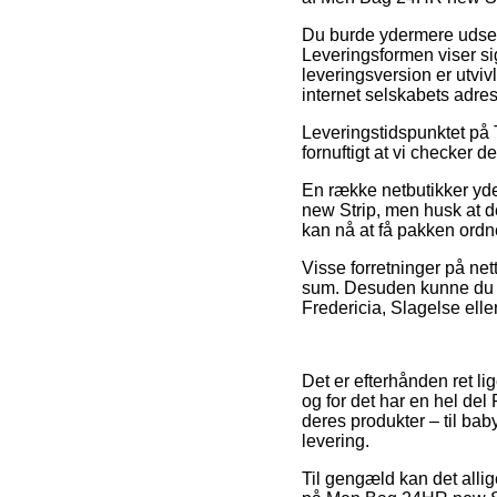
Du burde ydermere udse di
Leveringsformen viser si
leveringsversion er utviv
internet selskabets adre
Leveringstidspunktet på T
fornuftigt at vi checker
En række netbutikker y
new Strip, men husk at de
kan nå at få pakken ordn
Visse forretninger på nett
sum. Desuden kunne du tag
Fredericia, Slagelse eller
Det er efterhånden ret lig
og for det har en hel del
deres produkter – til bab
levering.
Til gengæld kan det allig