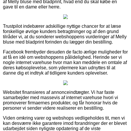
af Melly bluse med bladprint, hvad end du skal købe en
gave til en dame eller herre.
Trustpilot indebærer adskillige nyttige chancer for at læse
forskellige øvrige kunders betragtninger og af den grund
tilråder vi, at du sonderer webshoppens vurderinger af Melly
bluse med bladprint forinden du lægger din bestilling.
Facebook frembyder desuden de facto ærlige muligheder for
at få en idé om webshoppens pålidelighed. Herinde ser vi
nogle internet varehuse hvor man kan meddele en omtale af
deres købsoplevelse, som ydermere kan udnyttes til at
danne dig et indtryk af tidligere kunders oplevelser.
Websitet finansieres af annonceindtægter. Vi har faste
samarbejder med massevis af internet varehuse hvori vi
promoverer firmaernes produkter, og får honorar hvis de
personer vi sender videre realiserer en bestilling.
Viden omkring varer og webshops vedligeholdes tit, men vi
kan desværre ikke garantere imod forandringer der er blevet
udarbejdet siden nyligste opdatering af de viste