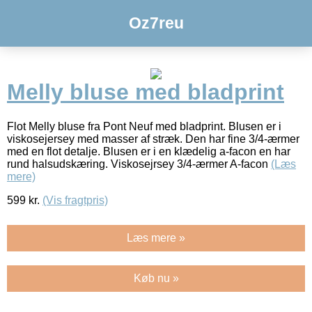
Oz7reu
Melly bluse med bladprint
Flot Melly bluse fra Pont Neuf med bladprint. Blusen er i
viskosejersey med masser af stræk. Den har fine 3/4-ærmer
med en flot detalje. Blusen er i en klædelig a-facon en har
rund halsudskæring. Viskosejrsey 3/4-ærmer A-facon
(Læs
mere)
599
kr.
(Vis fragtpris)
Læs mere »
Køb nu »