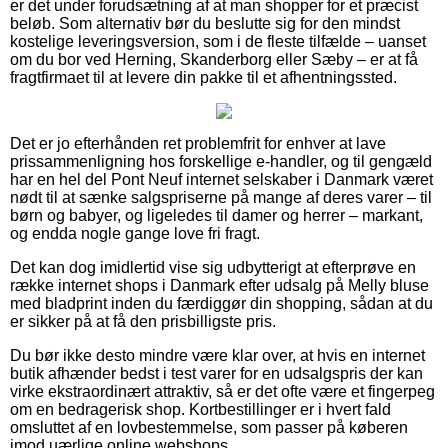
er det under forudsætning af at man shopper for et præcist
beløb. Som alternativ bør du beslutte sig for den mindst
kostelige leveringsversion, som i de fleste tilfælde – uanset
om du bor ved Herning, Skanderborg eller Sæby – er at få
fragtfirmaet til at levere din pakke til et afhentningssted.
Det er jo efterhånden ret problemfrit for enhver at lave
prissammenligning hos forskellige e-handler, og til gengæld
har en hel del Pont Neuf internet selskaber i Danmark været
nødt til at sænke salgspriserne på mange af deres varer – til
børn og babyer, og ligeledes til damer og herrer – markant,
og endda nogle gange love fri fragt.
Det kan dog imidlertid vise sig udbytterigt at efterprøve en
række internet shops i Danmark efter udsalg på Melly bluse
med bladprint inden du færdiggør din shopping, sådan at du
er sikker på at få den prisbilligste pris.
Du bør ikke desto mindre være klar over, at hvis en internet
butik afhænder bedst i test varer for en udsalgspris der kan
virke ekstraordinært attraktiv, så er det ofte være et fingerpeg
om en bedragerisk shop. Kortbestillinger er i hvert fald
omsluttet af en lovbestemmelse, som passer på køberen
imod uærlige online webshops.