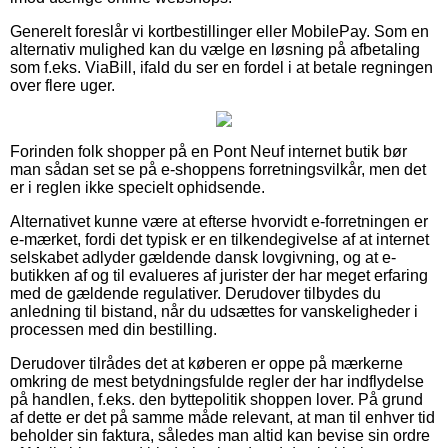
Generelt foreslår vi kortbestillinger eller MobilePay. Som en
alternativ mulighed kan du vælge en løsning på afbetaling
som f.eks. ViaBill, ifald du ser en fordel i at betale regningen
over flere uger.
Forinden folk shopper på en Pont Neuf internet butik bør
man sådan set se på e-shoppens forretningsvilkår, men det
er i reglen ikke specielt ophidsende.
Alternativet kunne være at efterse hvorvidt e-forretningen er
e-mærket, fordi det typisk er en tilkendegivelse af at internet
selskabet adlyder gældende dansk lovgivning, og at e-
butikken af og til evalueres af jurister der har meget erfaring
med de gældende regulativer. Derudover tilbydes du
anledning til bistand, når du udsættes for vanskeligheder i
processen med din bestilling.
Derudover tilrådes det at køberen er oppe på mærkerne
omkring de mest betydningsfulde regler der har indflydelse
på handlen, f.eks. den byttepolitik shoppen lover. På grund
af dette er det på samme måde relevant, at man til enhver tid
beholder sin faktura, således man altid kan bevise sin ordre