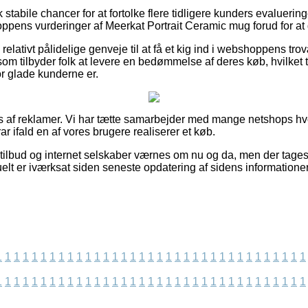
k stabile chancer for at fortolke flere tidligere kunders evaluerin
hoppens vurderinger af Meerkat Portrait Ceramic mug forud for at
lativt pålidelige genveje til at få et kig ind i webshoppens trov
som tilbyder folk at levere en bedømmelse af deres køb, hvilket 
hvor glade kunderne er.
af reklamer. Vi har tætte samarbejder med mange netshops hvor
ar ifald en af vores brugere realiserer et køb.
ilbud og internet selskaber værnes om nu og da, men der tages 
elt er iværksat siden seneste opdatering af sidens informationer
1
1
1
1
1
1
1
1
1
1
1
1
1
1
1
1
1
1
1
1
1
1
1
1
1
1
1
1
1
1
1
1
1
1
1
1
1
1
1
1
1
1
1
1
1
1
1
1
1
1
1
1
1
1
1
1
1
1
1
1
1
1
1
1
1
1
1
1
1
1