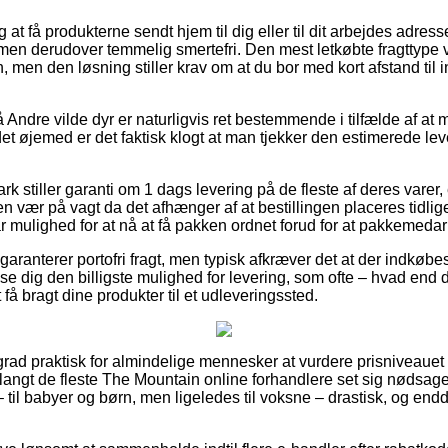
at få produkterne sendt hjem til dig eller til dit arbejdes adress
, men derudover temmelig smertefri. Den mest letkøbte fragttype vi
, men den løsning stiller krav om at du bor med kort afstand til
Andre vilde dyr er naturligvis ret bestemmende i tilfælde af at 
 det øjemed er det faktisk klogt at man tjekker den estimerede lev
 stiller garanti om 1 dags levering på de fleste af deres varer
n vær på vagt da det afhænger af at bestillingen placeres tidlig
r mulighed for at nå at få pakken ordnet forud for at pakkemedar
garanterer portofri fragt, men typisk afkræver det at der indkøbe
se dig den billigste mulighed for levering, som ofte – hvad end 
at få bragt dine produkter til et udleveringssted.
grad praktisk for almindelige mennesker at vurdere prisniveauet p
r langt de fleste The Mountain online forhandlere set sig nødsaget
– til babyer og børn, men ligeledes til voksne – drastisk, og en