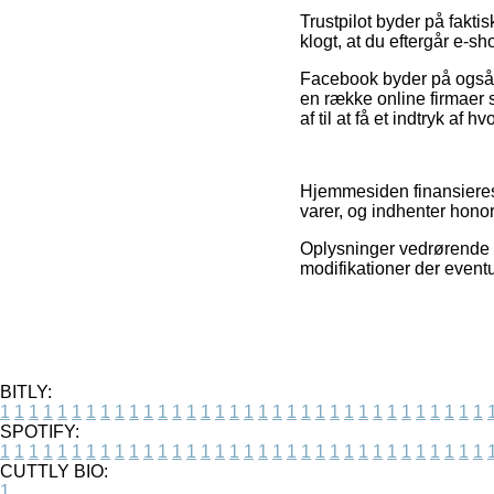
Trustpilot byder på faktis
klogt, at du eftergår e-s
Facebook byder på også re
en række online firmaer 
af til at få et indtryk af 
Hjemmesiden finansieres 
varer, og indhenter honor
Oplysninger vedrørende t
modifikationer der eventu
BITLY:
1
1
1
1
1
1
1
1
1
1
1
1
1
1
1
1
1
1
1
1
1
1
1
1
1
1
1
1
1
1
1
1
1
1
SPOTIFY:
1
1
1
1
1
1
1
1
1
1
1
1
1
1
1
1
1
1
1
1
1
1
1
1
1
1
1
1
1
1
1
1
1
1
CUTTLY BIO:
1