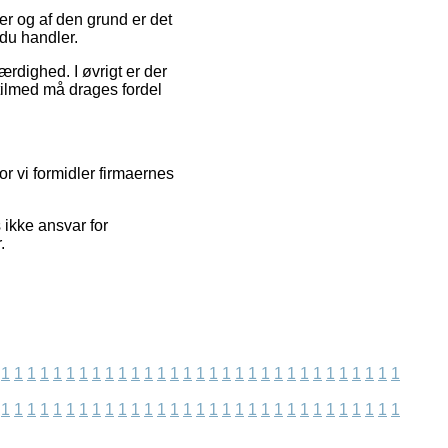
ger og af den grund er det
 du handler.
ærdighed. I øvrigt er der
tilmed må drages fordel
 vi formidler firmaernes
ikke ansvar for
.
1
1
1
1
1
1
1
1
1
1
1
1
1
1
1
1
1
1
1
1
1
1
1
1
1
1
1
1
1
1
1
1
1
1
1
1
1
1
1
1
1
1
1
1
1
1
1
1
1
1
1
1
1
1
1
1
1
1
1
1
1
1