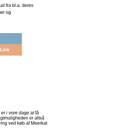
 fra bl.a. deres
mer og
Link
er i vore dage at få
agtmuligheden er altså
ring ved køb af Meerkat