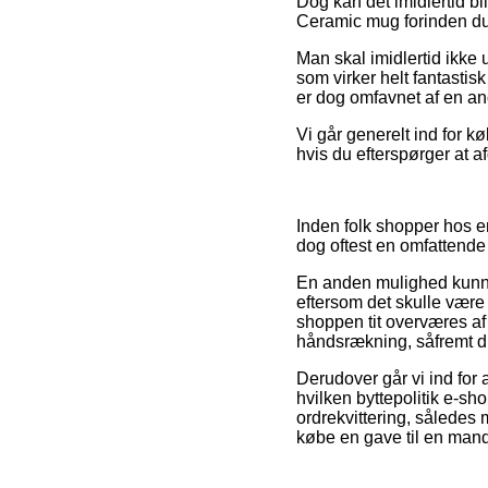
Dog kan det imidlertid bl
Ceramic mug forinden du h
Man skal imidlertid ikke u
som virker helt fantastis
er dog omfavnet af en an
Vi går generelt ind for kø
hvis du efterspørger at 
Inden folk shopper hos e
dog oftest en omfattend
En anden mulighed kunne
eftersom det skulle være 
shoppen tit overværes af 
håndsrækning, såfremt d
Derudover går vi ind for
hvilken byttepolitik e-sho
ordrekvittering, således
købe en gave til en mand