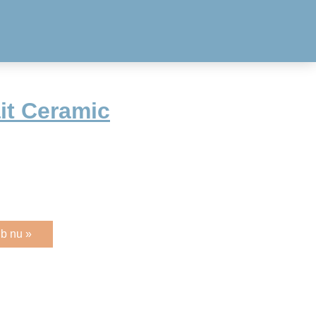
it Ceramic
b nu »