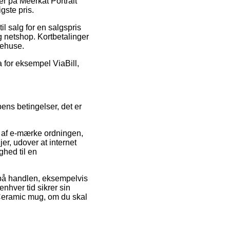
er på Meerkat Portrait
gste pris.
il salg for en salgspris
ig netshop. Kortbetalinger
rehuse.
a for eksempel ViaBill,
ns betingelser, det er
m af e-mærke ordningen,
er, udover at internet
ghed til en
 på handlen, eksempelvis
enhver tid sikrer sin
 Ceramic mug, om du skal