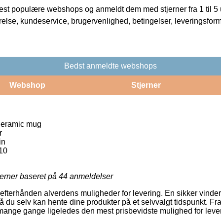
t populære webshops og anmeldt dem med stjerner fra 1 til 5 ud
rrelse, kundeservice, brugervenlighed, betingelser, leveringsfor
Bedst anmeldte webshops
Webshop
Stjerner
Ceramic mug
r
in
10
jerner baseret på
44
anmeldelser
fterhånden alverdens muligheder for levering. En sikker vinder 
å du selv kan hente dine produkter på et selvvalgt tidspunkt. Fr
 mange gange ligeledes den mest prisbevidste mulighed for leve