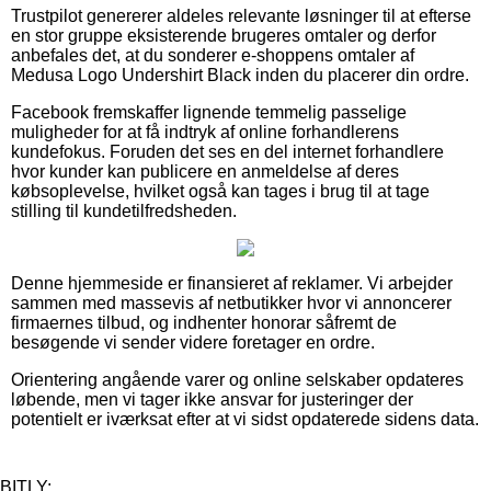
Trustpilot genererer aldeles relevante løsninger til at efterse
en stor gruppe eksisterende brugeres omtaler og derfor
anbefales det, at du sonderer e-shoppens omtaler af
Medusa Logo Undershirt Black inden du placerer din ordre.
Facebook fremskaffer lignende temmelig passelige
muligheder for at få indtryk af online forhandlerens
kundefokus. Foruden det ses en del internet forhandlere
hvor kunder kan publicere en anmeldelse af deres
købsoplevelse, hvilket også kan tages i brug til at tage
stilling til kundetilfredsheden.
Denne hjemmeside er finansieret af reklamer. Vi arbejder
sammen med massevis af netbutikker hvor vi annoncerer
firmaernes tilbud, og indhenter honorar såfremt de
besøgende vi sender videre foretager en ordre.
Orientering angående varer og online selskaber opdateres
løbende, men vi tager ikke ansvar for justeringer der
potentielt er iværksat efter at vi sidst opdaterede sidens data.
BITLY: