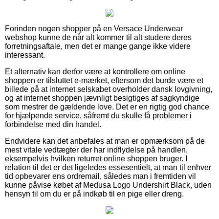
Forinden nogen shopper på en Versace Underwear
webshop kunne de når alt kommer til alt studere deres
forretningsaftale, men det er mange gange ikke videre
interessant.
Et alternativ kan derfor være at kontrollere om online
shoppen er tilsluttet e-mærket, eftersom det burde være et
billede på at internet selskabet overholder dansk lovgivning,
og at internet shoppen jævnligt besigtiges af sagkyndige
som mestrer de gældende love. Det er en rigtig god chance
for hjælpende service, såfremt du skulle få problemer i
forbindelse med din handel.
Endvidere kan det anbefales at man er opmærksom på de
mest vitale vedtægter der har indflydelse på handlen,
eksempelvis hvilken returret online shoppen bruger. I
relation til det er det ligeledes essesentielt, at man til enhver
tid opbevarer ens ordremail, således man i fremtiden vil
kunne påvise købet af Medusa Logo Undershirt Black, uden
hensyn til om du er på indkøb til en pige eller dreng.