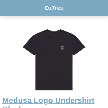
Oz7reu
Medusa Logo Undershirt