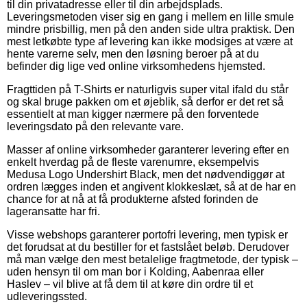
til din privatadresse eller til din arbejdsplads.
Leveringsmetoden viser sig en gang i mellem en lille smule
mindre prisbillig, men på den anden side ultra praktisk. Den
mest letkøbte type af levering kan ikke modsiges at være at
hente varerne selv, men den løsning beroer på at du
befinder dig lige ved online virksomhedens hjemsted.
Fragttiden på T-Shirts er naturligvis super vital ifald du står
og skal bruge pakken om et øjeblik, så derfor er det ret så
essentielt at man kigger nærmere på den forventede
leveringsdato på den relevante vare.
Masser af online virksomheder garanterer levering efter en
enkelt hverdag på de fleste varenumre, eksempelvis
Medusa Logo Undershirt Black, men det nødvendiggør at
ordren lægges inden et angivent klokkeslæt, så at de har en
chance for at nå at få produkterne afsted forinden de
lageransatte har fri.
Visse webshops garanterer portofri levering, men typisk er
det forudsat at du bestiller for et fastslået beløb. Derudover
må man vælge den mest betalelige fragtmetode, der typisk –
uden hensyn til om man bor i Kolding, Aabenraa eller
Haslev – vil blive at få dem til at køre din ordre til et
udleveringssted.