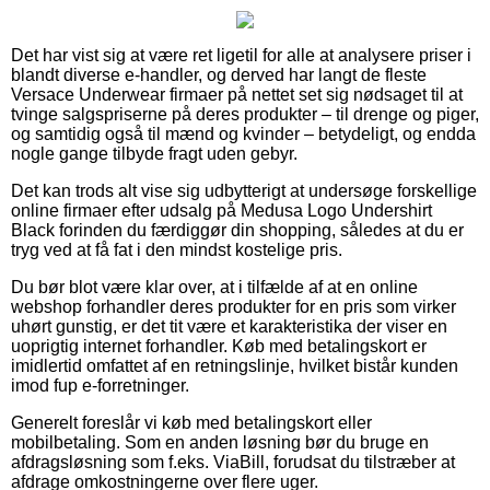
Det har vist sig at være ret ligetil for alle at analysere priser i
blandt diverse e-handler, og derved har langt de fleste
Versace Underwear firmaer på nettet set sig nødsaget til at
tvinge salgspriserne på deres produkter – til drenge og piger,
og samtidig også til mænd og kvinder – betydeligt, og endda
nogle gange tilbyde fragt uden gebyr.
Det kan trods alt vise sig udbytterigt at undersøge forskellige
online firmaer efter udsalg på Medusa Logo Undershirt
Black forinden du færdiggør din shopping, således at du er
tryg ved at få fat i den mindst kostelige pris.
Du bør blot være klar over, at i tilfælde af at en online
webshop forhandler deres produkter for en pris som virker
uhørt gunstig, er det tit være et karakteristika der viser en
uoprigtig internet forhandler. Køb med betalingskort er
imidlertid omfattet af en retningslinje, hvilket bistår kunden
imod fup e-forretninger.
Generelt foreslår vi køb med betalingskort eller
mobilbetaling. Som en anden løsning bør du bruge en
afdragsløsning som f.eks. ViaBill, forudsat du tilstræber at
afdrage omkostningerne over flere uger.