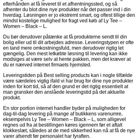
efterhånden at få leveret til et afhentningssted, og så
afhenter du blot dine nye produkter når det passer ind i din
hverdag. Løsningen er jo ekstremt smart, og oftest tillige den
mindst kostelige mulighed for fragt ved køb af Ly Tee –
Women – Black – L.
Du bør derudover påtænke at få produkterne sendt til din
bolig eller ud til dit arbejdes adresse. Leveringstypen er ofte
en tand mere omkostningsfuld, men derudover rigtig let
gængelig. Den mest letkøbte løsning til levering kan ikke
modsiges at være selv at hente pakken, men det kræver at
du er nærved internet firmaets hjemsted.
Leveringstiden på Best selling products kan i nogle tilfælde
være særdeles vigtig ifald vi har brug for dine nye produkter
inden for kort tid, så af den grund er det rigtig essentielt at
man gransker den anslåede leveringstid på det aktuelle
produkt.
En stor portion internet handler byder på muligheden for
dag-til-dag levering på mange af butikkens varenumre,
eksempelvis Ly Tee – Women – Black – L, som alligevel
regnes ud fra at bestillingen køres igennem før et aftalt
klokkeslæt, således at de med sikkerhed kan nå at få de nye
varer afsendt før personalet har fyraften.