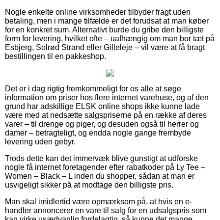
Nogle enkelte online virksomheder tilbyder fragt uden
betaling, men i mange tilfælde er det forudsat at man køber
for en konkret sum. Alternativt burde du gribe den billigste
form for levering, hvilket ofte – uafhængig om man bor tæt på
Esbjerg, Solrød Strand eller Gilleleje – vil være at få bragt
bestillingen til en pakkeshop.
Det er i dag rigtig fremkommeligt for os alle at søge
information om priser hos flere internet varehuse, og af den
grund har adskillige ELSK online shops ikke kunne lade
være med at nedsætte salgspriserne på en række af deres
varer – til drenge og piger, og desuden også til herrer og
damer – betragteligt, og endda nogle gange frembyde
levering uden gebyr.
Trods dette kan det immervæk blive gunstigt at udforske
nogle få internet foretagender efter rabatkoder på Ly Tee –
Women – Black – L inden du shopper, sådan at man er
usvigeligt sikker på at modtage den billigste pris.
Man skal imidlertid være opmærksom på, at hvis en e-
handler annoncerer en vare til salg for en udsalgspris som
kan virke usædvanlig fordelagtig, så kunne det mange