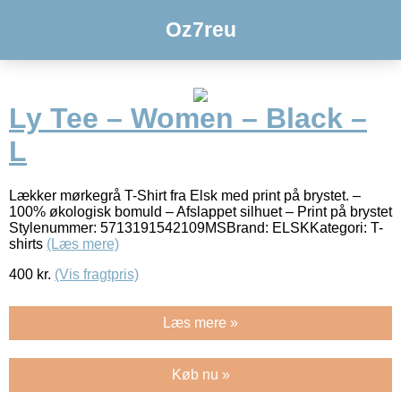
Oz7reu
Ly Tee – Women – Black –
L
Lækker mørkegrå T-Shirt fra Elsk med print på brystet. –
100% økologisk bomuld – Afslappet silhuet – Print på brystet
Stylenummer: 5713191542109MSBrand: ELSKKategori: T-
shirts
(Læs mere)
400
kr.
(Vis fragtpris)
Læs mere »
Køb nu »