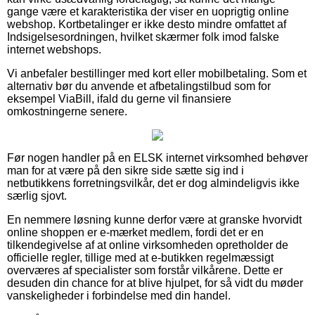
gange være et karakteristika der viser en uoprigtig online
webshop. Kortbetalinger er ikke desto mindre omfattet af
Indsigelsesordningen, hvilket skærmer folk imod falske
internet webshops.
Vi anbefaler bestillinger med kort eller mobilbetaling. Som et
alternativ bør du anvende et afbetalingstilbud som for
eksempel ViaBill, ifald du gerne vil finansiere
omkostningerne senere.
Før nogen handler på en ELSK internet virksomhed behøver
man for at være på den sikre side sætte sig ind i
netbutikkens forretningsvilkår, det er dog almindeligvis ikke
særlig sjovt.
En nemmere løsning kunne derfor være at granske hvorvidt
online shoppen er e-mærket medlem, fordi det er en
tilkendegivelse af at online virksomheden opretholder de
officielle regler, tillige med at e-butikken regelmæssigt
overværes af specialister som forstår vilkårene. Dette er
desuden din chance for at blive hjulpet, for så vidt du møder
vanskeligheder i forbindelse med din handel.