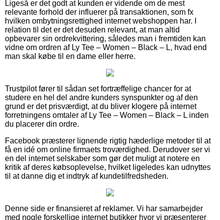
Ligeså er det godt at kunden er vidende om de mest
relevante forhold der influerer på transaktionen, som fx
hvilken ombytningsrettighed internet webshoppen har. I
relation til det er det desuden relevant, at man altid
opbevarer sin ordrekvittering, således man i fremtiden kan
vidne om ordren af Ly Tee – Women – Black – L, hvad end
man skal købe til en dame eller herre.
Trustpilot fører til sådan set fortræffelige chancer for at
studere en hel del andre kunders synspunkter og af den
grund er det prisværdigt, at du bliver klogere på internet
forretningens omtaler af Ly Tee – Women – Black – L inden
du placerer din ordre.
Facebook præsterer lignende rigtig hæderlige metoder til at
få en idé om online firmaets troværdighed. Derudover ser vi
en del internet selskaber som gør det muligt at notere en
kritik af deres købsoplevelse, hvilket ligeledes kan udnyttes
til at danne dig et indtryk af kundetilfredsheden.
Denne side er finansieret af reklamer. Vi har samarbejder
med nogle forskellige internet butikker hvor vi præsenterer