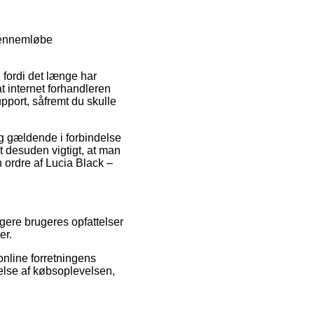
gennemløbe
 fordi det længe har
t internet forhandleren
upport, såfremt du skulle
g gældende i forbindelse
et desuden vigtigt, at man
n ordre af Lucia Black –
ligere brugeres opfattelser
er.
online forretningens
else af købsoplevelsen,