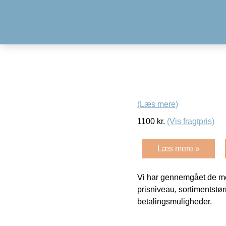
(Læs mere)
1100
kr.
(Vis fragtpris)
Læs mere »
Vi har gennemgået de mes
prisniveau, sortimentstø
betalingsmuligheder.