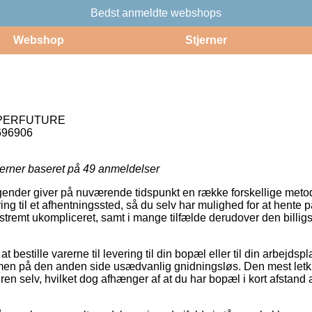
Bedst anmeldte webshops
Webshop
Stjerner
PERFUTURE
696906
jerner baseret på
49
anmeldelser
agender giver på nuværende tidspunkt en række forskellige metode
ing til et afhentningssted, så du selv har mulighed for at hente 
tremt ukompliceret, samt i mange tilfælde derudover den billig
 bestille varerne til levering til din bopæl eller til din arbejdspla
, men på den anden side usædvanlig gnidningsløs. Den mest letk
dren selv, hvilket dog afhænger af at du har bopæl i kort afstand a