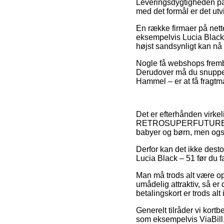
Leveringsdygtigheden på 
med det formål er det utv
En række firmaer på nett
eksempelvis Lucia Black 
højst sandsynligt kan nå a
Nogle få webshops frembyd
Derudover må du snuppe d
Hammel – er at få fragtma
Det er efterhånden virkeli
RETROSUPERFUTURE online
babyer og børn, men også
Derfor kan det ikke dest
Lucia Black – 51 før du f
Man må trods alt være o
umådelig attraktiv, så e
betalingskort er trods al
Generelt tilråder vi kort
som eksempelvis ViaBill, 