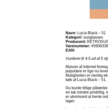
Navn:
Lucia Black – 51
Kategori:
sunglasses
Producent:
RETROSU
Varenummer:
4590833
EAN:
Vurderet til
4.5
ud af 5 st
Masser af internet foret
populære er lige nu lever
Muligheden er nemlig eks
køb af Lucia Black – 51.
Du burde tillige påtænke at
en tak mindre prisbillig
er utvivlsomt at hente or
lager.