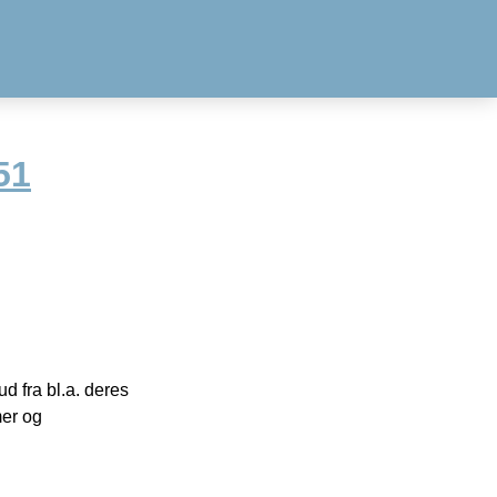
51
 fra bl.a. deres
mer og