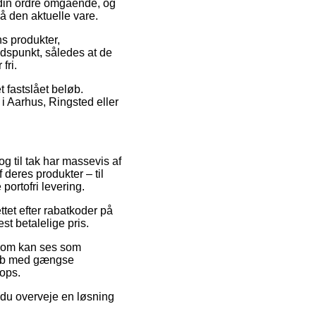
 din ordre omgående, og
på den aktuelle vare.
s produkter,
idspunkt, således at de
fri.
t fastslået beløb.
i Aarhus, Ringsted eller
og til tak har massevis af
eres produkter – til
ortofri levering.
tet efter rabatkoder på
st betalelige pris.
 som kan ses som
 Køb med gængse
hops.
e du overveje en løsning