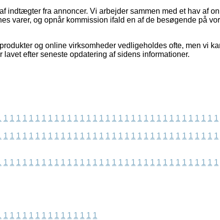
 af indtægter fra annoncer. Vi arbejder sammen med et hav af onl
es varer, og opnår kommission ifald en af de besøgende på vor
rodukter og online virksomheder vedligeholdes ofte, men vi kan i
 lavet efter seneste opdatering af sidens informationer.
1
1
1
1
1
1
1
1
1
1
1
1
1
1
1
1
1
1
1
1
1
1
1
1
1
1
1
1
1
1
1
1
1
1
1
1
1
1
1
1
1
1
1
1
1
1
1
1
1
1
1
1
1
1
1
1
1
1
1
1
1
1
1
1
1
1
1
1
1
1
1
1
1
1
1
1
1
1
1
1
1
1
1
1
1
1
1
1
1
1
1
1
1
1
1
1
1
1
1
1
1
1
1
1
1
1
1
1
1
1
1
1
1
1
1
1
1
1
1
1
1