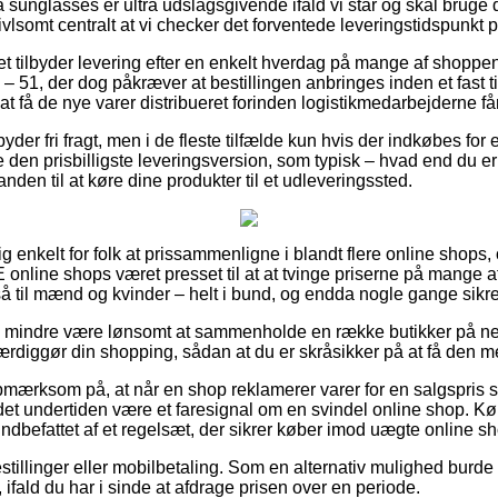
sunglasses er ultra udslagsgivende ifald vi står og skal bruge
ivlsomt centralt at vi checker det forventede leveringstidspunkt 
et tilbyder levering efter en enkelt hverdag på mange af shoppen
– 51, der dog påkræver at bestillingen anbringes inden et fast t
t få de nye varer distribueret forinden logistikmedarbejderne får 
er fri fragt, men i de fleste tilfælde kun hvis der indkøbes for e
en prisbilligste leveringsversion, som typisk – hvad end du er 
nden til at køre dine produkter til et udleveringssted.
g enkelt for folk at prissammenligne i blandt flere online shops, 
 shops været presset til at at tvinge priserne på mange af d
 til mænd og kvinder – helt i bund, og endda nogle gange sikre p
o mindre være lønsomt at sammenholde en række butikker på net
ærdiggør din shopping, sådan at du er skråsikker på at få den me
pmærksom på, at når en shop reklamerer varer for en salgspris
r det undertiden være et faresignal om en svindel online shop.
t indbefattet af et regelsæt, der sikrer køber imod uægte online s
bestillinger eller mobilbetaling. Som en alternativ mulighed burd
ifald du har i sinde at afdrage prisen over en periode.