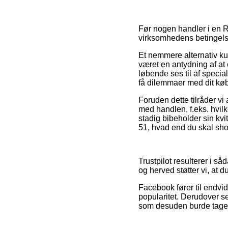
Før nogen handler i e
virksomhedens betingelse
Et nemmere alternativ kun
været en antydning af at 
løbende ses til af specia
få dilemmaer med dit køb
Foruden dette tilråder v
med handlen, f.eks. hvilke
stadig bibeholder sin kvi
51, hvad end du skal shop
Trustpilot resulterer i så
og herved støtter vi, at d
Facebook fører til endvid
popularitet. Derudover s
som desuden burde tages 