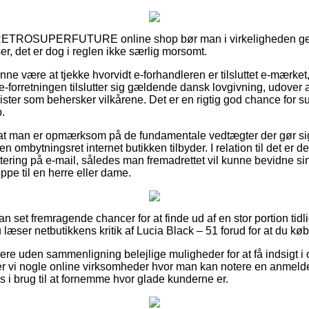
n RETROSUPERFUTURE online shop bør man i virkeligheden 
r, det er dog i reglen ikke særlig morsomt.
ne være at tjekke hvorvidt e-forhandleren er tilsluttet e-mærket,
e-forretningen tilslutter sig gældende dansk lovgivning, udover a
lister som behersker vilkårene. Det er en rigtig god chance for s
.
i at man er opmærksom på de fundamentale vedtægter der gør si
n ombytningsret internet butikken tilbyder. I relation til det er d
ttering på e-mail, således man fremadrettet vil kunne bevidne si
pe til en herre eller dame.
dan set fremragende chancer for at finde ud af en stor portion tid
u læser netbutikkens kritik af Lucia Black – 51 forud for at du køb
ere uden sammenligning belejlige muligheder for at få indsigt i 
er vi nogle online virksomheder hvor man kan notere en anmeld
i brug til at fornemme hvor glade kunderne er.