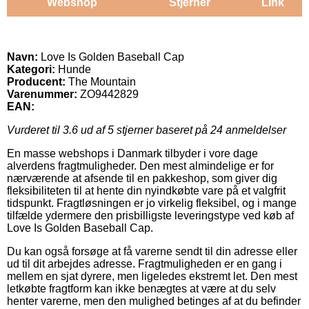
Webshop
Stjerner
Link
Navn:
Love Is Golden Baseball Cap
Kategori:
Hunde
Producent:
The Mountain
Varenummer:
ZO9442829
EAN:
Vurderet til
3.6
ud af 5 stjerner baseret på
24
anmeldelser
En masse webshops i Danmark tilbyder i vore dage
alverdens fragtmuligheder. Den mest almindelige er for
nærværende at afsende til en pakkeshop, som giver dig
fleksibiliteten til at hente din nyindkøbte vare på et valgfrit
tidspunkt. Fragtløsningen er jo virkelig fleksibel, og i mange
tilfælde ydermere den prisbilligste leveringstype ved køb af
Love Is Golden Baseball Cap.
Du kan også forsøge at få varerne sendt til din adresse eller
ud til dit arbejdes adresse. Fragtmuligheden er en gang i
mellem en sjat dyrere, men ligeledes ekstremt let. Den mest
letkøbte fragtform kan ikke benægtes at være at du selv
henter varerne, men den mulighed betinges af at du befinder