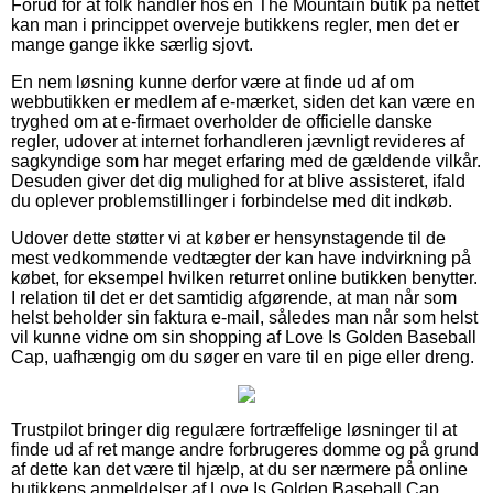
Forud for at folk handler hos en The Mountain butik på nettet
kan man i princippet overveje butikkens regler, men det er
mange gange ikke særlig sjovt.
En nem løsning kunne derfor være at finde ud af om
webbutikken er medlem af e-mærket, siden det kan være en
tryghed om at e-firmaet overholder de officielle danske
regler, udover at internet forhandleren jævnligt revideres af
sagkyndige som har meget erfaring med de gældende vilkår.
Desuden giver det dig mulighed for at blive assisteret, ifald
du oplever problemstillinger i forbindelse med dit indkøb.
Udover dette støtter vi at køber er hensynstagende til de
mest vedkommende vedtægter der kan have indvirkning på
købet, for eksempel hvilken returret online butikken benytter.
I relation til det er det samtidig afgørende, at man når som
helst beholder sin faktura e-mail, således man når som helst
vil kunne vidne om sin shopping af Love Is Golden Baseball
Cap, uafhængig om du søger en vare til en pige eller dreng.
Trustpilot bringer dig regulære fortræffelige løsninger til at
finde ud af ret mange andre forbrugeres domme og på grund
af dette kan det være til hjælp, at du ser nærmere på online
butikkens anmeldelser af Love Is Golden Baseball Cap