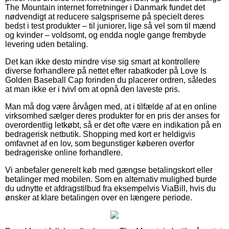
The Mountain internet forretninger i Danmark fundet det
nødvendigt at reducere salgspriserne på specielt deres
bedst i test produkter – til juniorer, lige så vel som til mænd
og kvinder – voldsomt, og endda nogle gange frembyde
levering uden betaling.
Det kan ikke desto mindre vise sig smart at kontrollere
diverse forhandlere på nettet efter rabatkoder på Love Is
Golden Baseball Cap forinden du placerer ordren, således
at man ikke er i tvivl om at opnå den laveste pris.
Man må dog være årvågen med, at i tilfælde af at en online
virksomhed sælger deres produkter for en pris der anses for
overordentlig letkøbt, så er det ofte være en indikation på en
bedragerisk netbutik. Shopping med kort er heldigvis
omfavnet af en lov, som begunstiger køberen overfor
bedrageriske online forhandlere.
Vi anbefaler generelt køb med gængse betalingskort eller
betalinger med mobilen. Som en alternativ mulighed burde
du udnytte et afdragstilbud fra eksempelvis ViaBill, hvis du
ønsker at klare betalingen over en længere periode.