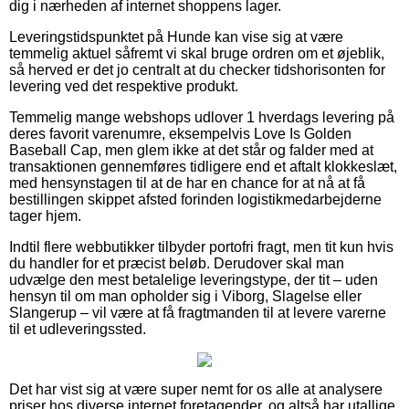
dig i nærheden af internet shoppens lager.
Leveringstidspunktet på Hunde kan vise sig at være
temmelig aktuel såfremt vi skal bruge ordren om et øjeblik,
så herved er det jo centralt at du checker tidshorisonten for
levering ved det respektive produkt.
Temmelig mange webshops udlover 1 hverdags levering på
deres favorit varenumre, eksempelvis Love Is Golden
Baseball Cap, men glem ikke at det står og falder med at
transaktionen gennemføres tidligere end et aftalt klokkeslæt,
med hensynstagen til at de har en chance for at nå at få
bestillingen skippet afsted forinden logistikmedarbejderne
tager hjem.
Indtil flere webbutikker tilbyder portofri fragt, men tit kun hvis
du handler for et præcist beløb. Derudover skal man
udvælge den mest betalelige leveringstype, der tit – uden
hensyn til om man opholder sig i Viborg, Slagelse eller
Slangerup – vil være at få fragtmanden til at levere varerne
til et udleveringssted.
Det har vist sig at være super nemt for os alle at analysere
priser hos diverse internet foretagender, og altså har utallige