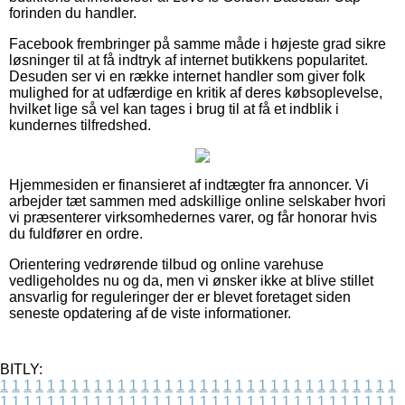
forinden du handler.
Facebook frembringer på samme måde i højeste grad sikre
løsninger til at få indtryk af internet butikkens popularitet.
Desuden ser vi en række internet handler som giver folk
mulighed for at udfærdige en kritik af deres købsoplevelse,
hvilket lige så vel kan tages i brug til at få et indblik i
kundernes tilfredshed.
Hjemmesiden er finansieret af indtægter fra annoncer. Vi
arbejder tæt sammen med adskillige online selskaber hvori
vi præsenterer virksomhedernes varer, og får honorar hvis
du fuldfører en ordre.
Orientering vedrørende tilbud og online varehuse
vedligeholdes nu og da, men vi ønsker ikke at blive stillet
ansvarlig for reguleringer der er blevet foretaget siden
seneste opdatering af de viste informationer.
BITLY:
1
1
1
1
1
1
1
1
1
1
1
1
1
1
1
1
1
1
1
1
1
1
1
1
1
1
1
1
1
1
1
1
1
1
1
1
1
1
1
1
1
1
1
1
1
1
1
1
1
1
1
1
1
1
1
1
1
1
1
1
1
1
1
1
1
1
1
1