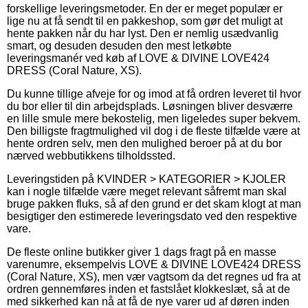
forskellige leveringsmetoder. En der er meget populær er
lige nu at få sendt til en pakkeshop, som gør det muligt at
hente pakken når du har lyst. Den er nemlig usædvanlig
smart, og desuden desuden den mest letkøbte
leveringsmanér ved køb af LOVE & DIVINE LOVE424
DRESS (Coral Nature, XS).
Du kunne tillige afveje for og imod at få ordren leveret til hvor
du bor eller til din arbejdsplads. Løsningen bliver desværre
en lille smule mere bekostelig, men ligeledes super bekvem.
Den billigste fragtmulighed vil dog i de fleste tilfælde være at
hente ordren selv, men den mulighed beroer på at du bor
nærved webbutikkens tilholdssted.
Leveringstiden på KVINDER > KATEGORIER > KJOLER
kan i nogle tilfælde være meget relevant såfremt man skal
bruge pakken fluks, så af den grund er det skam klogt at man
besigtiger den estimerede leveringsdato ved den respektive
vare.
De fleste online butikker giver 1 dags fragt på en masse
varenumre, eksempelvis LOVE & DIVINE LOVE424 DRESS
(Coral Nature, XS), men vær vagtsom da det regnes ud fra at
ordren gennemføres inden et fastslået klokkeslæt, så at de
med sikkerhed kan nå at få de nye varer ud af døren inden