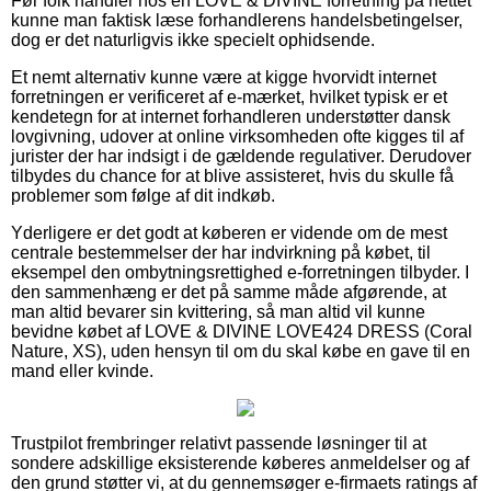
Før folk handler hos en LOVE & DIVINE forretning på nettet
kunne man faktisk læse forhandlerens handelsbetingelser,
dog er det naturligvis ikke specielt ophidsende.
Et nemt alternativ kunne være at kigge hvorvidt internet
forretningen er verificeret af e-mærket, hvilket typisk er et
kendetegn for at internet forhandleren understøtter dansk
lovgivning, udover at online virksomheden ofte kigges til af
jurister der har indsigt i de gældende regulativer. Derudover
tilbydes du chance for at blive assisteret, hvis du skulle få
problemer som følge af dit indkøb.
Yderligere er det godt at køberen er vidende om de mest
centrale bestemmelser der har indvirkning på købet, til
eksempel den ombytningsrettighed e-forretningen tilbyder. I
den sammenhæng er det på samme måde afgørende, at
man altid bevarer sin kvittering, så man altid vil kunne
bevidne købet af LOVE & DIVINE LOVE424 DRESS (Coral
Nature, XS), uden hensyn til om du skal købe en gave til en
mand eller kvinde.
Trustpilot frembringer relativt passende løsninger til at
sondere adskillige eksisterende køberes anmeldelser og af
den grund støtter vi, at du gennemsøger e-firmaets ratings af