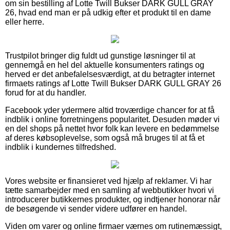
om sin bestilling af Lotte Twill Bukser DARK GULL GRAY
26, hvad end man er på udkig efter et produkt til en dame
eller herre.
Trustpilot bringer dig fuldt ud gunstige løsninger til at
gennemgå en hel del aktuelle konsumenters ratings og
herved er det anbefalelsesværdigt, at du betragter internet
firmaets ratings af Lotte Twill Bukser DARK GULL GRAY 26
forud for at du handler.
Facebook yder ydermere altid troværdige chancer for at få
indblik i online forretningens popularitet. Desuden møder vi
en del shops på nettet hvor folk kan levere en bedømmelse
af deres købsoplevelse, som også må bruges til at få et
indblik i kundernes tilfredshed.
Vores website er finansieret ved hjælp af reklamer. Vi har
tætte samarbejder med en samling af webbutikker hvori vi
introducerer butikkernes produkter, og indtjener honorar når
de besøgende vi sender videre udfører en handel.
Viden om varer og online firmaer værnes om rutinemæssigt,