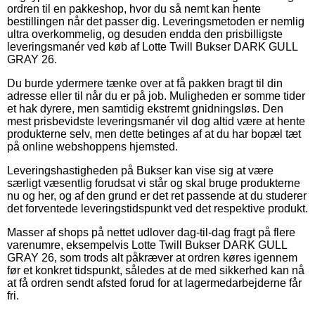
ordren til en pakkeshop, hvor du så nemt kan hente
bestillingen når det passer dig. Leveringsmetoden er nemlig
ultra overkommelig, og desuden endda den prisbilligste
leveringsmanér ved køb af Lotte Twill Bukser DARK GULL
GRAY 26.
Du burde ydermere tænke over at få pakken bragt til din
adresse eller til når du er på job. Muligheden er somme tider
et hak dyrere, men samtidig ekstremt gnidningsløs. Den
mest prisbevidste leveringsmanér vil dog altid være at hente
produkterne selv, men dette betinges af at du har bopæl tæt
på online webshoppens hjemsted.
Leveringshastigheden på Bukser kan vise sig at være
særligt væsentlig forudsat vi står og skal bruge produkterne
nu og her, og af den grund er det ret passende at du studerer
det forventede leveringstidspunkt ved det respektive produkt.
Masser af shops på nettet udlover dag-til-dag fragt på flere
varenumre, eksempelvis Lotte Twill Bukser DARK GULL
GRAY 26, som trods alt påkræver at ordren køres igennem
før et konkret tidspunkt, således at de med sikkerhed kan nå
at få ordren sendt afsted forud for at lagermedarbejderne får
fri.