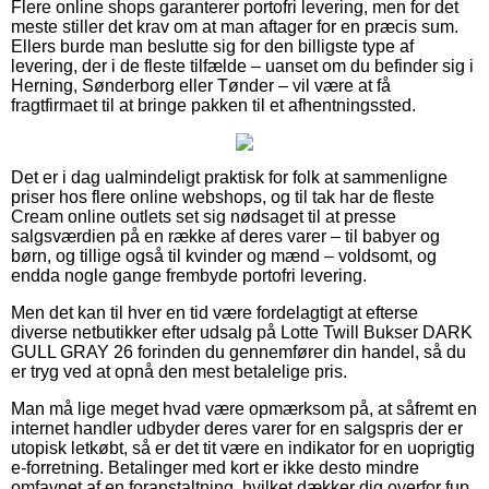
Flere online shops garanterer portofri levering, men for det
meste stiller det krav om at man aftager for en præcis sum.
Ellers burde man beslutte sig for den billigste type af
levering, der i de fleste tilfælde – uanset om du befinder sig i
Herning, Sønderborg eller Tønder – vil være at få
fragtfirmaet til at bringe pakken til et afhentningssted.
Det er i dag ualmindeligt praktisk for folk at sammenligne
priser hos flere online webshops, og til tak har de fleste
Cream online outlets set sig nødsaget til at presse
salgsværdien på en række af deres varer – til babyer og
børn, og tillige også til kvinder og mænd – voldsomt, og
endda nogle gange frembyde portofri levering.
Men det kan til hver en tid være fordelagtigt at efterse
diverse netbutikker efter udsalg på Lotte Twill Bukser DARK
GULL GRAY 26 forinden du gennemfører din handel, så du
er tryg ved at opnå den mest betalelige pris.
Man må lige meget hvad være opmærksom på, at såfremt en
internet handler udbyder deres varer for en salgspris der er
utopisk letkøbt, så er det tit være en indikator for en uoprigtig
e-forretning. Betalinger med kort er ikke desto mindre
omfavnet af en foranstaltning, hvilket dækker dig overfor fup