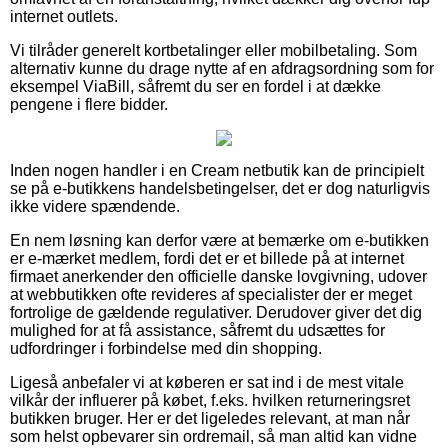
internet outlets.
Vi tilråder generelt kortbetalinger eller mobilbetaling. Som
alternativ kunne du drage nytte af en afdragsordning som for
eksempel ViaBill, såfremt du ser en fordel i at dække
pengene i flere bidder.
Inden nogen handler i en Cream netbutik kan de principielt
se på e-butikkens handelsbetingelser, det er dog naturligvis
ikke videre spændende.
En nem løsning kan derfor være at bemærke om e-butikken
er e-mærket medlem, fordi det er et billede på at internet
firmaet anerkender den officielle danske lovgivning, udover
at webbutikken ofte revideres af specialister der er meget
fortrolige de gældende regulativer. Derudover giver det dig
mulighed for at få assistance, såfremt du udsættes for
udfordringer i forbindelse med din shopping.
Ligeså anbefaler vi at køberen er sat ind i de mest vitale
vilkår der influerer på købet, f.eks. hvilken returneringsret
butikken bruger. Her er det ligeledes relevant, at man når
som helst opbevarer sin ordremail, så man altid kan vidne