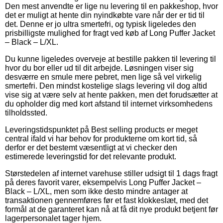
Den mest anvendte er lige nu levering til en pakkeshop, hvor
det er muligt at hente din nyindkøbte vare når der er tid til
det. Denne er jo ultra smertefri, og typisk ligeledes den
prisbilligste mulighed for fragt ved køb af Long Puffer Jacket
– Black – L/XL.
Du kunne ligeledes overveje at bestille pakken til levering til
hvor du bor eller ud til dit arbejde. Løsningen viser sig
desværre en smule mere pebret, men lige så vel virkelig
smertefri. Den mindst kostelige slags levering vil dog altid
vise sig at være selv at hente pakken, men det forudsætter at
du opholder dig med kort afstand til internet virksomhedens
tilholdssted.
Leveringstidspunktet på Best selling products er meget
central ifald vi har behov for produkterne om kort tid, så
derfor er det bestemt væsentligt at vi checker den
estimerede leveringstid for det relevante produkt.
Størstedelen af internet varehuse stiller udsigt til 1 dags fragt
på deres favorit varer, eksempelvis Long Puffer Jacket –
Black – L/XL, men som ikke desto mindre antager at
transaktionen gennemføres før et fast klokkeslæt, med det
formål at de garanteret kan nå at få dit nye produkt betjent før
lagerpersonalet tager hjem.