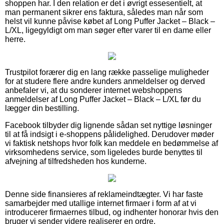
shoppen har. I den relation er det i øvrigt essesentielt, at
man permanent sikrer ens faktura, således man når som
helst vil kunne påvise købet af Long Puffer Jacket – Black –
L/XL, ligegyldigt om man søger efter varer til en dame eller
herre.
Trustpilot forærer dig en lang række passelige muligheder
for at studere flere andre kunders anmeldelser og derved
anbefaler vi, at du sonderer internet webshoppens
anmeldelser af Long Puffer Jacket – Black – L/XL før du
lægger din bestilling.
Facebook tilbyder dig lignende sådan set nyttige løsninger
til at få indsigt i e-shoppens pålidelighed. Derudover møder
vi faktisk netshops hvor folk kan meddele en bedømmelse af
virksomhedens service, som ligeledes burde benyttes til
afvejning af tilfredsheden hos kunderne.
Denne side finansieres af reklameindtægter. Vi har faste
samarbejder med utallige internet firmaer i form af at vi
introducerer firmaernes tilbud, og indhenter honorar hvis den
bruger vi sender videre realiserer en ordre.