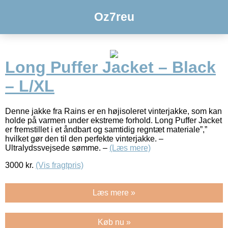
Oz7reu
Long Puffer Jacket – Black
– L/XL
Denne jakke fra Rains er en højisoleret vinterjakke, som kan
holde på varmen under ekstreme forhold. Long Puffer Jacket
er fremstillet i et åndbart og samtidig regntæt materiale”,”
hvilket gør den til den perfekte vinterjakke. –
Ultralydssvejsede sømme. –
(Læs mere)
3000
kr.
(Vis fragtpris)
Læs mere »
Køb nu »