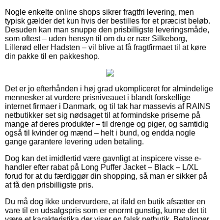
Nogle enkelte online shops sikrer fragtfri levering, men
typisk gælder det kun hvis der bestilles for et præcist beløb.
Desuden kan man snuppe den prisbilligste leveringsmåde,
som oftest – uden hensyn til om du er nær Silkeborg,
Lillerød eller Hadsten – vil blive at få fragtfirmaet til at køre
din pakke til en pakkeshop.
Det er jo efterhånden i høj grad ukompliceret for almindelige
mennesker at vurdere prisniveauet i blandt forskellige
internet firmaer i Danmark, og til tak har massevis af RAINS
netbutikker set sig nødsaget til at formindske priserne på
mange af deres produkter – til drenge og piger, og samtidig
også til kvinder og mænd – helt i bund, og endda nogle
gange garantere levering uden betaling.
Dog kan det imidlertid være gavnligt at inspicere visse e-
handler efter rabat på Long Puffer Jacket – Black – L/XL
forud for at du færdiggør din shopping, så man er sikker på
at få den prisbilligste pris.
Du må dog ikke undervurdere, at ifald en butik afsætter en
vare til en udsalgspris som er enormt gunstig, kunne det tit
være et karakteristika der viser en falsk netbutik. Betalinger