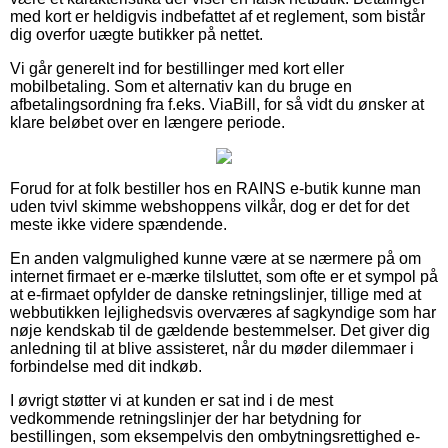
med kort er heldigvis indbefattet af et reglement, som bistår
dig overfor uægte butikker på nettet.
Vi går generelt ind for bestillinger med kort eller
mobilbetaling. Som et alternativ kan du bruge en
afbetalingsordning fra f.eks. ViaBill, for så vidt du ønsker at
klare beløbet over en længere periode.
Forud for at folk bestiller hos en RAINS e-butik kunne man
uden tvivl skimme webshoppens vilkår, dog er det for det
meste ikke videre spændende.
En anden valgmulighed kunne være at se nærmere på om
internet firmaet er e-mærke tilsluttet, som ofte er et sympol på
at e-firmaet opfylder de danske retningslinjer, tillige med at
webbutikken lejlighedsvis overværes af sagkyndige som har
nøje kendskab til de gældende bestemmelser. Det giver dig
anledning til at blive assisteret, når du møder dilemmaer i
forbindelse med dit indkøb.
I øvrigt støtter vi at kunden er sat ind i de mest
vedkommende retningslinjer der har betydning for
bestillingen, som eksempelvis den ombytningsrettighed e-